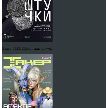
Хакер #325. Шпионские штучки