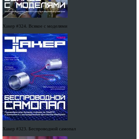
Хакер #324. Всякое с моделями
Хакер #323. Беспроводной самопал