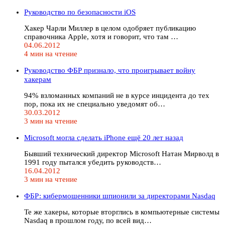
Руководство по безопасности iOS
Хакер Чарли Миллер в целом одобряет публикацию
справочника Apple, хотя и говорит, что там …
04.06.2012
4 мин на чтение
Руководство ФБР признало, что проигрывает войну
хакерам
94% взломанных компаний не в курсе инцидента до тех
пор, пока их не специально уведомят об…
30.03.2012
3 мин на чтение
Microsoft могла сделать iPhone ещё 20 лет назад
Бывший технический директор Microsoft Натан Мирволд в
1991 году пытался убедить руководств…
16.04.2012
3 мин на чтение
ФБР: кибермошенники шпионили за директорами Nasdaq
Те же хакеры, которые вторглись в компьютерные системы
Nasdaq в прошлом году, по всей вид…