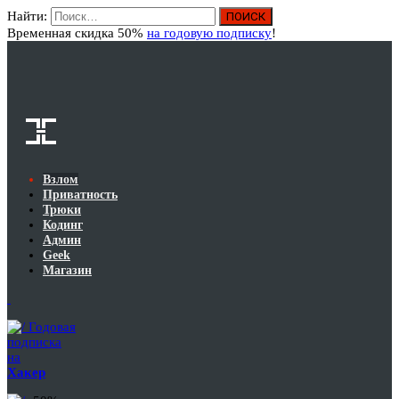
Найти:
Вход
Временная скидка 50%
на годовую подписку
!
Взлом
Приватность
Трюки
Кодинг
Админ
Geek
Магазин
Годовая
подписка
на
Хакер