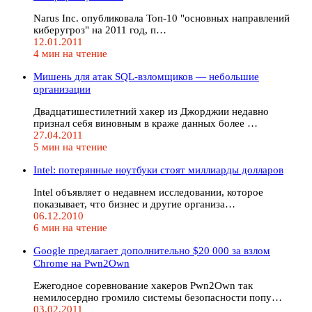
Narus Inc. опубликовала Топ-10 "основных направлений
киберугроз" на 2011 год, п…
12.01.2011
4 мин на чтение
Мишень для атак SQL-взломщиков — небольшие
организации
Двадцатишестилетний хакер из Джорджии недавно
признал себя виновным в краже данных более …
27.04.2011
5 мин на чтение
Intel: потерянные ноутбуки стоят миллиарды долларов
Intel объявляет о недавнем исследовании, которое
показывает, что бизнес и другие организа…
06.12.2010
6 мин на чтение
Google предлагает дополнительно $20 000 за взлом
Chrome на Pwn2Own
Ежегодное соревнование хакеров Pwn2Own так
немилосердно громило системы безопасности попу…
03.02.2011