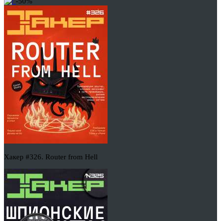
-50%
Хакер #326. Router from Hell