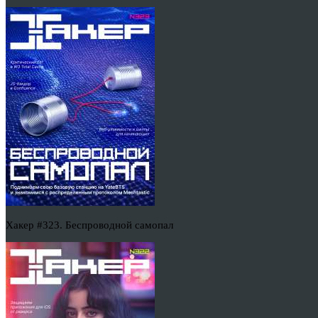
Хакер #323. Беспроводной самопал