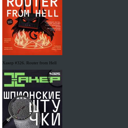
Хакер #326. Router from Hell