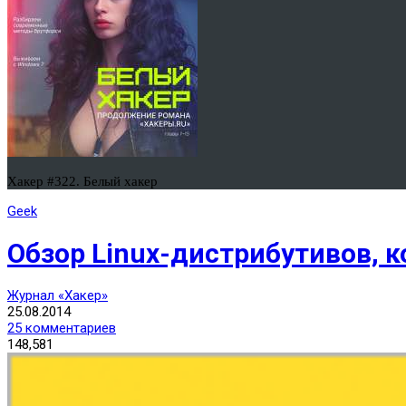
Хакер #322. Белый хакер
Geek
Обзор Linux-дистрибутивов, 
Журнал «Хакер»
25.08.2014
25 комментариев
148,581