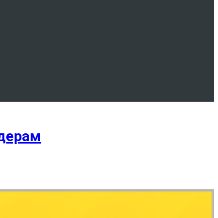
идерам