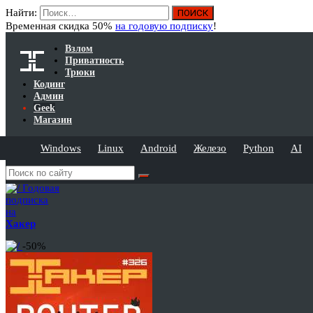
Найти:
Временная скидка 50%
на годовую подписку
!
Взлом
Приватность
Трюки
Кодинг
Админ
Geek
Магазин
Windows
Linux
Android
Железо
Python
AI
Годовая
подписка
на
Хакер
-50%