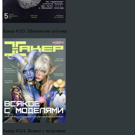
Хакер #325. Шпионские штучки
Хакер #324. Всякое с моделями