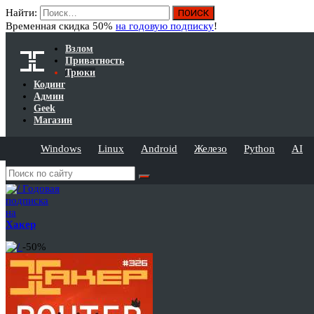
Найти:
Временная скидка 50%
на годовую подписку
!
Взлом
Приватность
Трюки
Кодинг
Админ
Geek
Магазин
Windows
Linux
Android
Железо
Python
AI
Годовая
подписка
на
Хакер
-50%