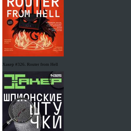
Хакер #326. Router from Hell