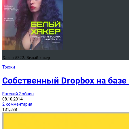
Хакер #322. Белый хакер
Трюки
Собственный Dropbox на базе S
Евгений Зобнин
08.10.2014
2 комментария
131,588