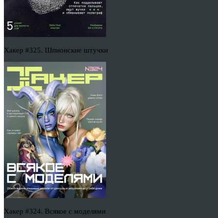
Хакер #325. Шпионские штучки
Хакер #324. Всякое с моделями