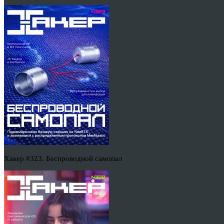
Хакер #323. Беспроводной самопал