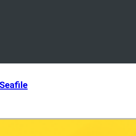
eafile