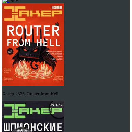
-50%
Хакер #326. Router from Hell