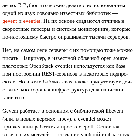
лег­ко. В Python это мож­но делать с исполь­зовани­ем
одной из двух доволь­но извес­тных биб­лиотек —
gevent
и
eventlet
. На их осно­ве соз­дают­ся отличные
ско­рос­тные пар­серы и сис­темы монито­рин­га, которые
по‑нас­тояще­му быс­тро опра­шива­ют тысячи сер­веров.
Нет, на самом деле сер­веры с их помощью тоже мож­но
писать. Нап­ример, в извес­тной облачной open source
плат­форме OpenStack eventlet исполь­зует­ся как база
при пос­тро­ении REST-сер­висов в некото­рых под­про­
ектах. Но в этих биб­лиоте­ках так­же при­сутс­тву­ет дей­
стви­тель­но хорошая инфраструк­тура для написа­ния
кли­ентов.
Gevent работа­ет в основном с биб­лиоте­кой libevent
(или, в новых вер­сиях, libev), а eventlet может
при желании работать и прос­то с epoll. Основная
задача этих модулей — соз­дание удоб­ной инфраструк­