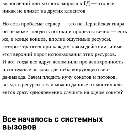
вычис­лений или хит­рого зап­роса в БД — это все
никак не вли­яет на дру­гих кли­ентов.
Но есть проб­лема: сер­вер — это не Лер­ней­ская гид­ра,
он не может пло­дить потоки и про­цес­сы веч­но — есть
же, в кон­це кон­цов, впол­не ощу­тимые ресур­сы,
которые тра­тят­ся при каж­дом таком дей­ствии, и име­
ется вер­хний порог исполь­зования этих ресур­сов.
И вот тог­да все вдруг вспом­нили про асин­хрон­ность
и сис­темные вызовы для неб­локиру­юще­го вво­
да‑вывода. Зачем пло­дить кучу сокетов и потоков,
выедать ресур­сы, если мож­но дан­ные от мно­гих кли­
ентов сра­зу одновре­мен­но слу­шать на одном сокете?
Все началось с системных
вызовов