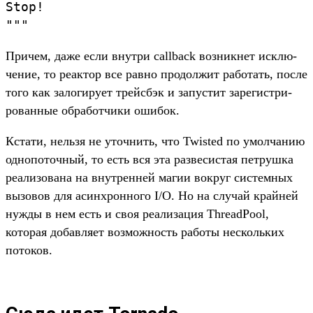
Stop!
"""
При­чем, даже если внут­ри callback воз­никнет исклю­
чение, то реак­тор все рав­но про­дол­жит работать, пос­ле
того как залоги­рует трей­сбэк и запус­тит зарегис­три­
рован­ные обра­бот­чики оши­бок.
Кста­ти, нель­зя не уточ­нить, что Twisted по умол­чанию
одно­поточ­ный, то есть вся эта раз­весис­тая пет­рушка
реали­зова­на на внут­ренней магии вок­руг сис­темных
вызовов для асин­хрон­ного I/O. Но на слу­чай край­ней
нуж­ды в нем есть и своя реали­зация ThreadPool,
которая добав­ляет воз­можность работы нес­коль­ких
потоков.