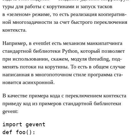
туры для работы с корути­нами и запуск тас­ков
в «зеленом» режиме, то есть реали­зация коопе­ратив­
ной мно­гоза­дач­ности за счет быс­тро­го перек­лючения
кон­тек­ста.
Нап­ример, в eventlet есть механизм ман­кипат­чинга
стан­дар­тной биб­лиоте­ки Python, который поз­воля­ет
при исполь­зовании, ска­жем, модуля threading, под­
менять потоки на корути­ны. То есть в общем слу­чае
написан­ная в мно­гопо­точ­ном сти­ле прог­рамма ста­
новит­ся асин­хрон­ной.
В качес­тве при­мера кода с перек­лючени­ем кон­тек­ста
при­веду код из при­меров стан­дар­тной биб­лиоте­ки
gevent:
import
gevent
def
foo
()
: