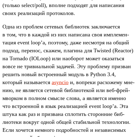
(толь­ко select/poll), впол­не под­ходят для написа­ния
сво­их реали­заций про­токо­лов.
Од­на из проб­лем сетевых биб­лиотек зак­люча­ется
в том, что в каж­дой из них написа­на своя импле­мен­
тация event loop’а, поэто­му, даже нес­мотря на общий
под­ход, перенос, ска­жем, пла­гина для Twisted (Reactor)
на Tornado (IOLoop) или наобо­рот может ока­зать­ся
вов­се не три­виаль­ной задачей. Эту проб­лему приз­ван
решить новый встро­енный модуль в Python 3.4,
который называ­ется
asyncio
и, воп­реки рас­хожему мне­
нию, не явля­ется сетевой биб­лиоте­кой или веб‑фрей­
мвор­ком в пол­ном смыс­ле сло­ва, а явля­ется имен­но
что встро­енной в язык реали­заци­ей event loop’а. Эта
шту­ка как раз и приз­вана спло­тить сто­рон­ние биб­
лиоте­ки вок­руг одной общей ста­биль­ной тех­нологии.
Если хочет­ся нем­ного под­робнос­тей и незави­симых