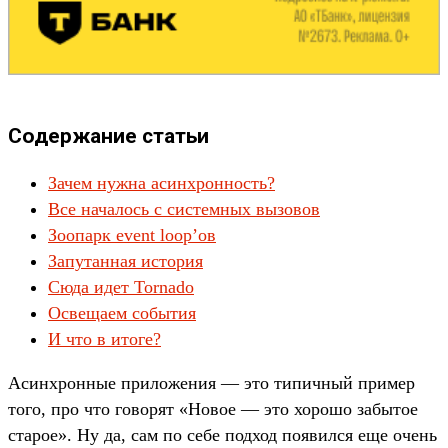
Содержание статьи
Зачем нужна асинхронность?
Все началось с системных вызовов
Зоопарк event loop’ов
Запутанная история
Сюда идет Tornado
Освещаем события
И что в итоге?
Асин­хрон­ные при­ложе­ния — это типич­ный при­мер
того, про что говорят «Новое — это хорошо забытое
ста­рое». Ну да, сам по себе под­ход появил­ся еще очень