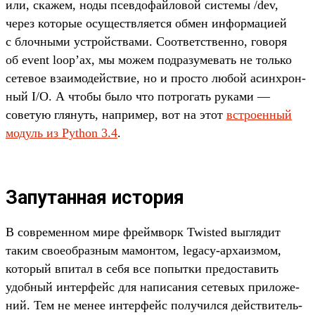
или, ска­жем, ноды псев­дофай­ловой сис­темы /dev,
через которые осу­щест­вля­ется обмен информа­цией
с блоч­ными устрой­ства­ми. Соот­ветс­твен­но, говоря
об event loop’ах, мы можем под­разуме­вать не толь­ко
сетевое вза­имо­дей­ствие, но и прос­то любой асин­хрон­
ный I/O. А что­бы было что пот­рогать руками —
советую гля­нуть, нап­ример, вот на этот
встро­енный
модуль из Python 3.4
.
Запутанная история
В сов­ремен­ном мире фрей­мворк Twisted выг­лядит
таким сво­еоб­разным мамон­том, legacy-арха­измом,
который впи­тал в себя все попыт­ки пре­дос­тавить
удоб­ный интерфейс для написа­ния сетевых при­ложе­
ний. Тем не менее интерфейс получил­ся дей­стви­тель­