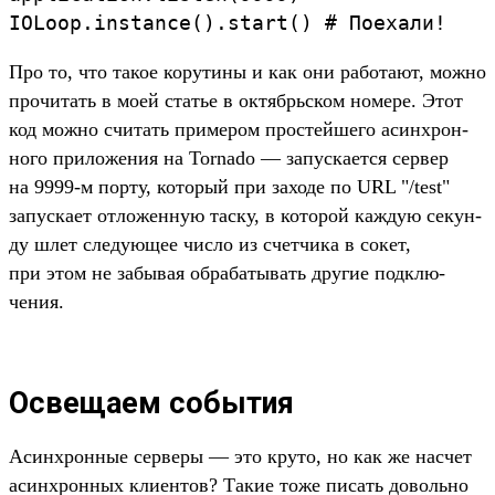
IOLoop
.
instance
()
.
start
(
)
#
Поехали!
Про то, что такое корути­ны и как они работа­ют, мож­но
про­читать в моей статье в октябрь­ском номере. Этот
код мож­но счи­тать при­мером прос­тей­шего асин­хрон­
ного при­ложе­ния на Tornado — запус­кает­ся сер­вер
на 9999-м пор­ту, который при заходе по URL "/test"
запус­кает отло­жен­ную тас­ку, в которой каж­дую секун­
ду шлет сле­дующее чис­ло из счет­чика в сокет,
при этом не забывая обра­баты­вать дру­гие под­клю­
чения.
Освещаем события
Асин­хрон­ные сер­веры — это кру­то, но как же нас­чет
асин­хрон­ных кли­ентов? Такие тоже писать доволь­но