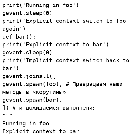
print
(
'Running
in
foo'
)
gevent
.
sleep
(
0
)
print
(
'Explicit
context
switch
to
foo
again'
)
def
bar
()
:
print
(
'Explicit
context
to
bar'
)
gevent
.
sleep
(
0
)
print
(
'Implicit
context
switch
back
to
bar'
)
gevent
.
joinall
(
[
gevent
.
spawn
(
foo
)
,
#
Превращаем
наши
методы
в
«корутины»
gevent
.
spawn
(
bar
)
,
]
)
#
и
дожидаемся
выполнения
"""
Running
in
foo
Explicit
context
to
bar