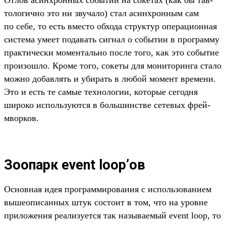
Отлов асин­хрон­ных событий на сокетах (как бы тав­
тологич­но это ни зву­чало) стал асин­хрон­ным сам
по себе, то есть вмес­то обхо­да струк­тур опе­раци­онная
сис­тема уме­ет подавать сиг­нал о событии в прог­рамму
прак­тичес­ки момен­таль­но пос­ле того, как это событие
про­изош­ло. Кро­ме того, сокеты для монито­рин­га ста­ло
мож­но добав­лять и уби­рать в любой момент вре­мени.
Это и есть те самые тех­нологии, которые сегод­ня
широко исполь­зуют­ся в боль­шинс­тве сетевых фрей­
мвор­ков.
Зоопарк event loop’ов
Ос­новная идея прог­рамми­рова­ния с исполь­зовани­ем
выше­опи­сан­ных штук сос­тоит в том, что на уров­не
при­ложе­ния реали­зует­ся так называ­емый event loop, то