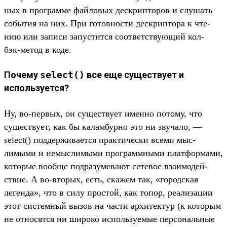
ных в прог­рамме фай­ловых дес­крип­торов и слу­шать
события на них. При готов­ности дес­крип­тора к чте­
нию или записи запус­тится соот­ветс­тву­ющий кол­
бэк‑метод в коде.
Почему
select(
)
все еще существует и
используется?
Ну, во‑пер­вых, он сущес­тву­ет имен­но потому, что
сущес­тву­ет, как бы калам­бурно это ни зву­чало, —
select() под­держи­вает­ся прак­тичес­ки все­ми мыс­
лимыми и немыс­лимыми прог­рам­мны­ми плат­форма­ми,
которые вооб­ще под­разуме­вают сетевое вза­имо­дей­
ствие. А во‑вто­рых, есть, ска­жем так, «город­ская
леген­да», что в силу прос­той, как топор, реали­зации
этот сис­темный вызов на час­ти архи­тек­тур (к которым
не отно­сят­ся ни широко исполь­зуемые пер­сональ­ные