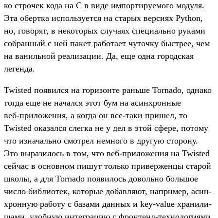
ко стро­чек кода на C в виде импорти­руемо­го модуля.
Эта обер­тка исполь­зует­ся на ста­рых вер­сиях Python,
но, говорят, в некото­рых слу­чаях спе­циаль­но руками
соб­ранный с ней пакет работа­ет чуточ­ку быс­трее, чем
на ваниль­ной реали­зации. Да, еще одна город­ская
леген­да.
Twisted появил­ся на горизон­те рань­ше Tornado, одна­ко
тог­да еще не начал­ся этот бум на асин­хрон­ные
веб‑при­ложе­ния, а ког­да он все‑таки при­шел, то
Twisted ока­зал­ся слег­ка не у дел в этой сфе­ре, потому
что изна­чаль­но смот­рел нем­ного в дру­гую сто­рону.
Это вырази­лось в том, что веб‑при­ложе­ния на Twisted
сей­час в основном пишут толь­ко при­вер­женцы ста­рой
шко­лы, а для Tornado появи­лось доволь­но боль­шое
чис­ло биб­лиотек, которые добав­ляют, нап­ример, асин­
хрон­ную работу с базами дан­ных и key-value хра­нили­
щами, удоб­ную интегра­цию с фрон­тенд‑тех­нологи­ями