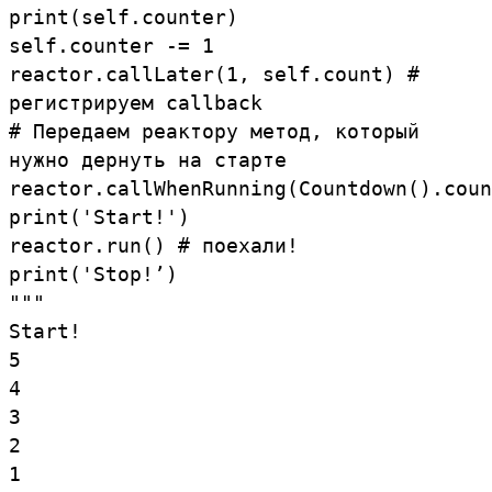
print
(
self
.
counter
)
self
.
counter
-=
1
reactor
.
callLater
(
1
,
self
.
count
)
#
регистрируем
callback
#
Передаем
реактору
метод,
который
нужно
дернуть
на
старте
reactor
.
callWhenRunning
(
Countdown
()
.
coun
print
(
'Start!'
)
reactor
.
run
(
)
#
поехали!
print
(
'Stop!’)
"""
Start!
5
4
3
2
1