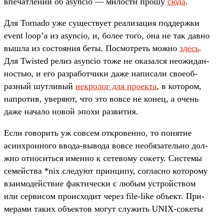
впе­чат­лений об asyncio — милос­ти про­шу
сю­да
.
Для Tornado уже сущес­тву­ет реали­зация под­дер­жки
event loop’а из asyncio, и, более того, она не так дав­но
выш­ла из сос­тояния беты. Пос­мотреть мож­но
здесь
.
Для Twisted релиз asyncio тоже не ока­зал­ся неожи­дан­
ностью, и его раз­работ­чики даже написа­ли сво­еоб­
разный шут­ливый
нек­ролог для про­екта
, в котором,
нап­ротив, уве­ряют, что это вов­се не конец, а очень
даже начало новой эпо­хи раз­вития.
Ес­ли говорить уж сов­сем откро­вен­но, то понятие
асин­хрон­ного вво­да‑вывода вов­се необя­затель­но дол­
жно отно­сить­ся имен­но к сетево­му сокету. Сис­темы
семей­ства *nix сле­дуют прин­ципу, сог­ласно которо­му
вза­имо­дей­ствие фак­тичес­ки с любым устрой­ством
или сер­висом про­исхо­дит через file-like объ­ект. При­
мера­ми таких объ­ектов могут слу­жить UNIX-сокеты