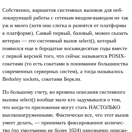
Собс­твен­но, вари­антов сис­темных вызовов для неб­
локиру­ющей работы с сетевым вво­дом‑выводом не так
уж и мно­го (хотя они слег­ка и раз­нятся от плат­формы
к плат­форме). Самый пер­вый, базовый, мож­но ска­зать
ветеран — это сис­темный вызов select(), который
появил­ся еще в борода­тые вось­мидеся­тые годы вмес­те
с пер­вой вер­сией того, что сей­час называ­ется POSIX-
сокета­ми (то есть сокета­ми в понима­нии боль­шинс­тва
сов­ремен­ных сер­верных сис­тем), а тог­да называ­лось
Berkeley sockets, сокета­ми Бер­кли.
По боль­шому сче­ту, во вре­мена опи­сания сис­темно­го
вызова select() вооб­ще мало кто задумы­вал­ся о том,
что ког­да‑то при­ложе­ния могут стать НАС­ТОЛЬ­КО
высоко­наг­ружен­ными. Фак­тичес­ки все, что этот вызов
уме­ет делать, — при­нимать фик­сирован­ное количес­
тво (по умол­чанию не более 1024) однознач­но опи­сан­