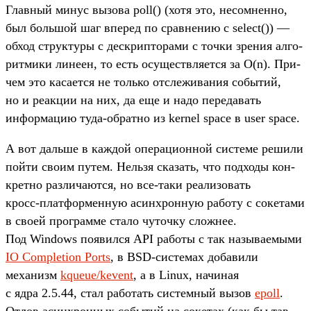
Глав­ный минус вызова poll() (хотя это, несом­ненно,
был боль­шой шаг впе­ред по срав­нению с select()) —
обход струк­туры с дес­крип­торами с точ­ки зре­ния алго­
рит­мики лине­ен, то есть осу­щест­вля­ется за O(n). При­
чем это каса­ется не толь­ко отсле­жива­ния событий,
но и реак­ции на них, да еще и надо переда­вать
информа­цию туда‑обратно из kernel space в user space.
А вот даль­ше в каж­дой опе­раци­онной сис­теме решили
пой­ти сво­им путем. Нель­зя ска­зать, что под­ходы кон­
крет­но раз­лича­ются, но все‑таки реали­зовать
кросс‑плат­формен­ную асин­хрон­ную работу с сокета­ми
в сво­ей прог­рамме ста­ло чуточ­ку слож­нее.
Под Windows появил­ся API работы с так называ­емы­ми
IO Completion Ports
, в BSD-сис­темах добави­ли
механизм
kqueue/kevent
, а в Linux, начиная
с ядра 2.5.44, стал работать сис­темный вызов
epoll
.