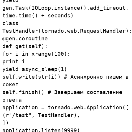
yield
gen
.
Task
(
IOLoop
.
instance
()
.
add_timeout
,
time
.
time
(
)
+
seconds
)
class
TestHandler
(
tornado
.
web
.
RequestHandler
)
:
@
gen
.
coroutine
def
get
(
self
)
:
for
i
in
xrange
(
100
)
:
print
i
yield
async_sleep
(
1
)
self
.
write
(
str
(
i
)
)
#
Асинхронно
пишем
в
сокет
self
.
finish
(
)
#
Завершаем
составление
ответа
application
=
tornado
.
web
.
Application
(
[
(
r"/
test"
,
TestHandler
)
,
]
)
application
.
listen
(
9999
)