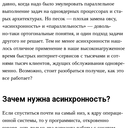
дав­но, ког­да надо было эму­лиро­вать парал­лель­ное
выпол­нение задач на одно­ядер­ных про­цес­сорах и ста­
рых архи­тек­турах. Но песок — пло­хая замена овсу,
«асин­хрон­ность» и «парал­лель­ность» — доволь­
но‑таки орто­гональ­ные понятия, и один под­ход задачи
дру­гого не реша­ет. Тем не менее асин­хрон­ности наш­
лось отличное при­мене­ние в наше высоко­наг­ружен­ное
вре­мя быс­трых интернет‑сер­висов с тысяча­ми и сот­
нями тысяч кли­ентов, жду­щих обслу­жива­ния одновре­
мен­но. Воз­можно, сто­ит разоб­рать­ся получ­ше, как это
все работа­ет?
Зачем нужна асинхронность?
Ес­ли спус­тить­ся поч­ти на самый низ, к ядру опе­раци­
онной сис­темы, то у прог­раммис­та, откро­вен­но
говоря, есть толь­ко два вари­анта работы с сокетом —