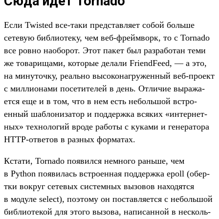
Сюда идет Tornado
Ес­ли Twisted все‑таки пред­став­ляет собой боль­ше
сетевую биб­лиоте­ку, чем веб‑фрей­мворк, то c Tornado
все ров­но наобо­рот. Этот пакет был раз­работан теми
же товари­щами, которые делали FriendFeed, — а это,
на минуточ­ку, реаль­но высоко­наг­ружен­ный веб‑про­ект
с мил­лиона­ми посети­телей в день. Отли­чие выража­
ется еще и в том, что в нем есть неболь­шой встро­
енный шаб­лониза­тор и под­дер­жка вся­ких «интернет­
ных» тех­нологий вро­де работы с куками и генера­тора
HTTP-отве­тов в раз­ных фор­матах.
Кста­ти, Tornado появил­ся нем­ного рань­ше, чем
в Python появи­лась встро­енная под­дер­жка epoll (обер­
тки вок­руг сетевых сис­темных вызовов находят­ся
в модуле select), поэто­му он пос­тавля­ется с неболь­шой
биб­лиоте­кой для это­го вызова, написан­ной в нес­коль­