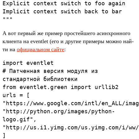
Explicit
context
switch
to
foo
again
Implicit
context
switch
back
to
bar
"""
А вот пер­вый же при­мер прос­тей­шего асин­хрон­ного
кли­ента на eventlet (его и дру­гие при­меры мож­но най­
ти на
офи­циаль­ном сай­те
:
import
eventlet
#
Патченная
версия
модуля
из
стандартной
библиотеки
from
eventlet.
green
import
urllib2
urls
=
[
"https://
www.
google.
com/
intl/
en_ALL/
imag
"http://
python.
org/
images/
python-
logo.
gif"
,
"http://
us.
i1.
yimg.
com/
us.
yimg.
com/
i/
ww/
]