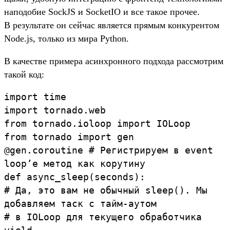
наподо­бие SockJS и SocketIO и все такое про­чее.
В резуль­тате он сей­час явля­ется пря­мым кон­курен­том
Node.js, толь­ко из мира Python.
В качес­тве при­мера асин­хрон­ного под­хода рас­смот­рим
такой код:
import
time
import
tornado.
web
from
tornado.
ioloop
import
IOLoop
from
tornado
import
gen
@
gen
.
coroutine
#
Регистрируем
в
event
loop’е
метод
как
корутину
def
async_sleep
(
seconds
)
:
#
Да,
это
вам
не
обычный
sleep().
Мы
добавляем
таск
с
тайм-аутом
#
в
IOLoop
для
текущего
обработчика