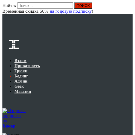
Найти:
Вход
Временная скидка 50%
на годовую подписку
!
Взлом
Приватность
Трюки
Кодинг
Админ
Geek
Магазин
Годовая
подписка
на
Хакер