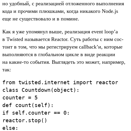
но удоб­ный, с реали­заци­ей отло­жен­ного выпол­нения
кода и про­чими плюш­ками, ког­да никако­го Node.js
еще не сущес­тво­вало и в помине.
Как я уже упо­мянул выше, реали­зация event loop’а
в Twisted называ­ется Reactor. Суть работы с ним сос­
тоит в том, что мы регис­три­руем callback’и, которые
выпол­няют­ся в гло­баль­ном цик­ле в виде реак­ции
на какие‑то события. Выг­лядеть это может, нап­ример,
так:
from
twisted.
internet
import
reactor
class
Countdown
(
object
)
:
counter
=
5
def
count
(
self
)
:
if
self
.
counter
==
0
:
reactor
.
stop
(
)
else
: