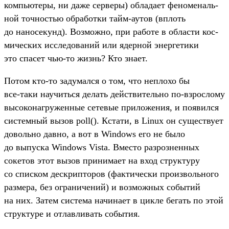
компь­юте­ры, ни даже сер­веры) обла­дает феноме­наль­
ной точ­ностью обра­бот­ки тайм‑аутов (вплоть
до наносе­кунд). Воз­можно, при работе в области кос­
мичес­ких иссле­дова­ний или ядер­ной энер­гетики
это спа­сет чью‑то жизнь? Кто зна­ет.
По­том кто‑то задумал­ся о том, что неп­лохо бы
все‑таки научить­ся делать дей­стви­тель­но по‑взрос­лому
высоко­наг­ружен­ные сетевые при­ложе­ния, и появил­ся
сис­темный вызов poll(). Кста­ти, в Linux он сущес­тву­ет
доволь­но дав­но, а вот в Windows его не было
до выпус­ка Windows Vista. Вмес­то раз­рознен­ных
сокетов этот вызов при­нима­ет на вход струк­туру
со спис­ком дес­крип­торов (фак­тичес­ки про­изволь­ного
раз­мера, без огра­ниче­ний) и воз­можных событий
на них. Затем сис­тема начина­ет в цик­ле бегать по этой
струк­туре и отлавли­вать события.