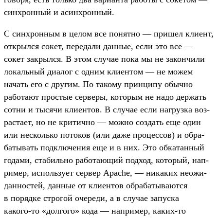
син­хрон­ный и асин­хрон­ный.
С син­хрон­ным в целом все понят­но — при­шел кли­ент,
открыл­ся сокет, переда­ли дан­ные, если это все —
сокет зак­рылся. В этом слу­чае пока мы не закон­чили
локаль­ный диалог с одним кли­ентом — не можем
начать его с дру­гим. По такому прин­ципу обыч­но
работа­ют прос­тые сер­веры, которым не надо дер­жать
сот­ни и тысячи кли­ентов. В слу­чае если наг­рузка воз­
раста­ет, но не кри­тич­но — мож­но соз­дать еще один
или нес­коль­ко потоков (или даже про­цес­сов) и обра­
баты­вать под­клю­чения еще и в них. Это обка­тан­ный
годами, ста­биль­но работа­ющий под­ход, который, нап­
ример, исполь­зует сер­вер Apache, — никаких неожи­
дан­ностей, дан­ные от кли­ентов обра­баты­вают­ся
в поряд­ке стро­гой оче­реди, а в слу­чае запус­ка
какого‑то «дол­гого» кода — нап­ример, каких‑то