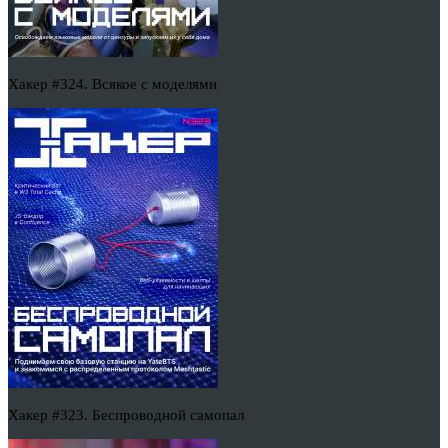
Хакер #324. Всякое с моделями
Хакер #323. Беспроводной самопал