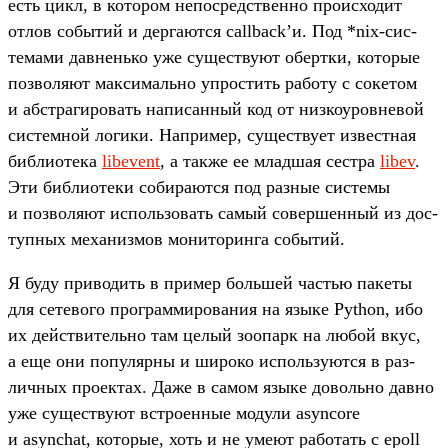
есть цикл, в котором непос­редс­твен­но про­исхо­дит
отлов событий и дер­гают­ся callback’и. Под *nix-сис­
темами дав­нень­ко уже сущес­тву­ют обер­тки, которые
поз­воля­ют мак­сималь­но упростить работу с сокетом
и абс­тра­гиро­вать написан­ный код от низ­коуров­невой
сис­темной логики. Нап­ример, сущес­тву­ет извес­тная
биб­лиоте­ка
libevent
, а так­же ее млад­шая сес­тра
libev
.
Эти биб­лиоте­ки собира­ются под раз­ные сис­темы
и поз­воля­ют исполь­зовать самый совер­шенный из дос­
тупных механиз­мов монито­рин­га событий.
Я буду при­водить в при­мер боль­шей частью пакеты
для сетево­го прог­рамми­рова­ния на язы­ке Python, ибо
их дей­стви­тель­но там целый зоопарк на любой вкус,
а еще они популяр­ны и широко исполь­зуют­ся в раз­
личных про­ектах. Даже в самом язы­ке доволь­но дав­но
уже сущес­тву­ют встро­енные модули asyncore
и asynchat, которые, хоть и не уме­ют работать с epoll