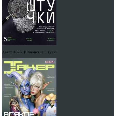
Хакер #325. Шпионские штучки