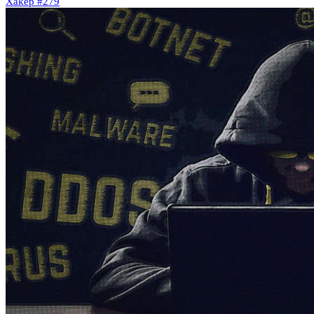
Xakep #279