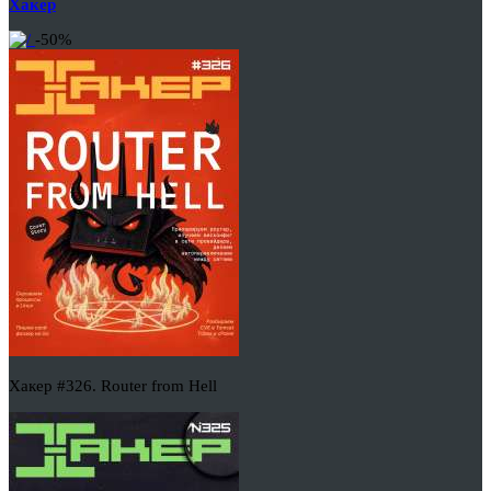
Хакер
-50%
Хакер #326. Router from Hell