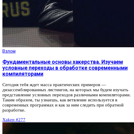
Взлом
Фундаментальные основы хакерства. Изучаем
условные переходы в обработке современными
компиляторами
Сегодня тебя ждет масса практических примеров —
дизассемблированных листингов, на которых мы будем изучать
представление условных переходов различными компиляторами.
Таким образом, ты узнаешь, как ветвление используется в
современных программах и как за ним следить при обратной
разработке.
Xakep #277