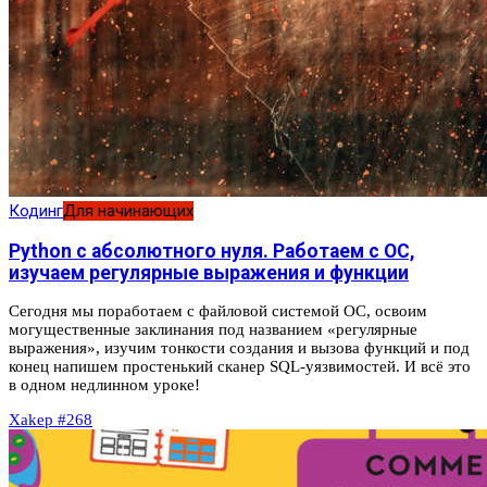
Кодинг
Для начинающих
Python с абсолютного нуля. Работаем с ОС,
изучаем регулярные выражения и функции
Сегодня мы поработаем с файловой системой ОС, освоим
могущественные заклинания под названием «регулярные
выражения», изучим тонкости создания и вызова функций и под
конец напишем простенький сканер SQL-уязвимостей. И всё это
в одном недлинном уроке!
Xakep #268