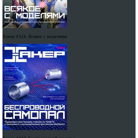
Хакер #324. Всякое с моделями