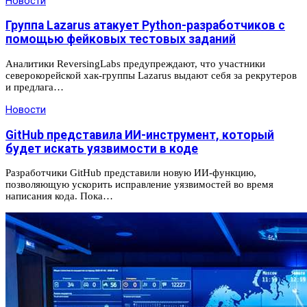
Новости
Группа Lazarus атакует Python-разработчиков с
помощью фейковых тестовых заданий
Аналитики ReversingLabs предупреждают, что участники
северокорейской хак-группы Lazarus выдают себя за рекрутеров
и предлага…
Новости
GitHub представила ИИ-инструмент, который
будет искать уязвимости в коде
Разработчики GitHub представили новую ИИ-функцию,
позволяющую ускорить исправление уязвимостей во время
написания кода. Пока…