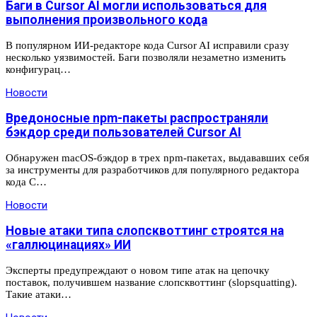
Баги в Cursor AI могли использоваться для
выполнения произвольного кода
В популярном ИИ-редакторе кода Cursor AI исправили сразу
несколько уязвимостей. Баги позволяли незаметно изменить
конфигурац…
Новости
Вредоносные npm-пакеты распространяли
бэкдор среди пользователей Cursor AI
Обнаружен macOS-бэкдор в трех npm-пакетах, выдававших себя
за инструменты для разработчиков для популярного редактора
кода C…
Новости
Новые атаки типа слопсквоттинг строятся на
«галлюцинациях» ИИ
Эксперты предупреждают о новом типе атак на цепочку
поставок, получившем название слопсквоттинг (slopsquatting).
Такие атаки…