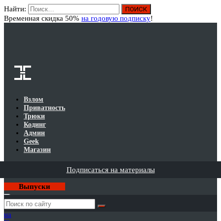
Найти:
Вход
Временная скидка 50%
на годовую подписку
!
Взлом
Приватность
Трюки
Кодинг
Админ
Geek
Магазин
Подписаться на материалы
Выпуски
Годовая
подписка
на