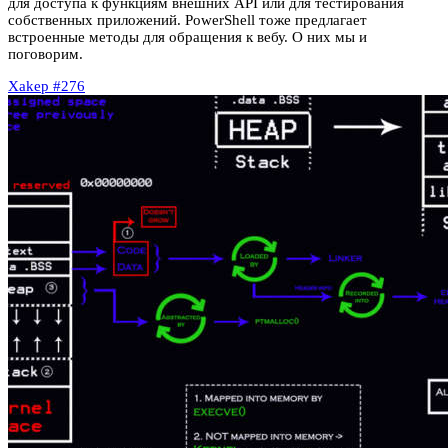
для доступа к функциям внешних API или для тестирования
собственных приложений. PowerShell тоже предлагает
встроенные методы для обращения к вебу. О них мы и
поговорим.
Xakep #276