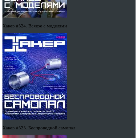
Хакер #324. Всякое с моделями
Хакер #323. Беспроводной самопал