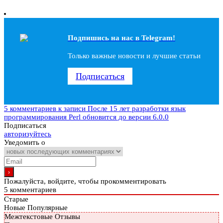
Подпишись на наc в Telegram!
Только важные новости и лучшие статьи
Подписаться
5 комментариев
к записи После 15 лет разработки язык
программирования Perl обновится до версии 6.0.0
Подписаться
авторизуйтесь
Уведомить о
Пожалуйста, войдите, чтобы прокомментировать
5
комментариев
Старые
Новые
Популярные
Межтекстовые Отзывы