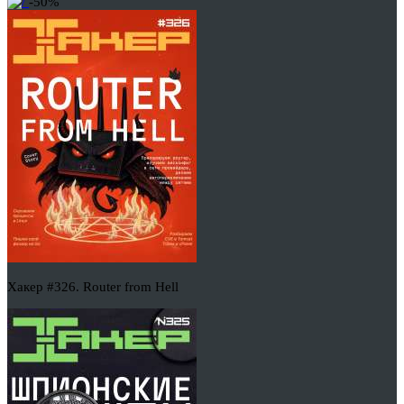
-50%
Хакер #326. Router from Hell