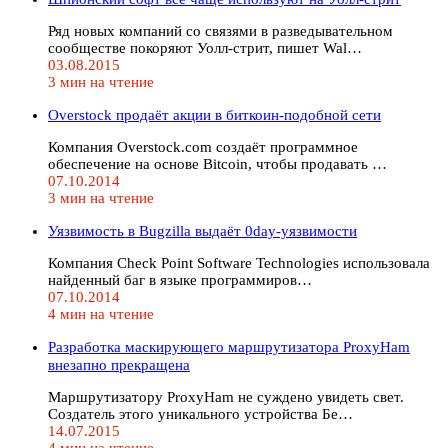
Ряд новых компаний со связями в разведывательном
сообществе покоряют Уолл-стрит, пишет Wal…
03.08.2015
3 мин на чтение
Overstock продаёт акции в биткоин-подобной сети
Компания Overstock.com создаёт программное
обеспечение на основе Bitcoin, чтобы продавать …
07.10.2014
3 мин на чтение
Уязвимость в Bugzilla выдаёт 0day-уязвимости
Компания Check Point Software Technologies использовала
найденный баг в языке программиров…
07.10.2014
4 мин на чтение
Разработка маскирующего маршрутизатора ProxyHam
внезапно прекращена
Маршрутизатору ProxyHam не суждено увидеть свет.
Создатель этого уникального устройства Бе…
14.07.2015
4 мин на чтение