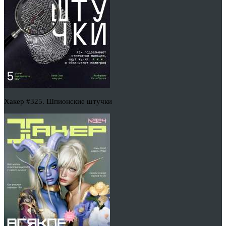
Хакер #325. Шпионские штучки