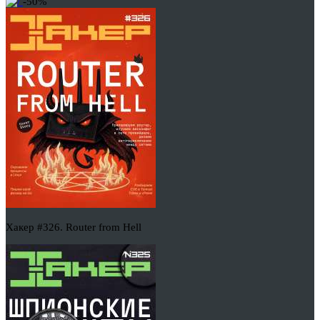
-50%
Хакер #326. Router from Hell