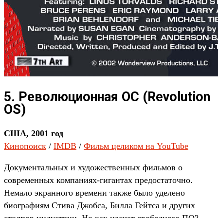
5. Революционная ОС (Revolution
OS)
США, 2001 год
Кинопоиск
/
IMDB
/
Фильм целиком на YouTube
Документальных и художественных фильмов о
современных компаниях-гигантах предостаточно.
Немало экранного времени также было уделено
биографиям Стива Джобса, Билла Гейтса и других
столпов индустрии. Но как насчет свободного ПО?