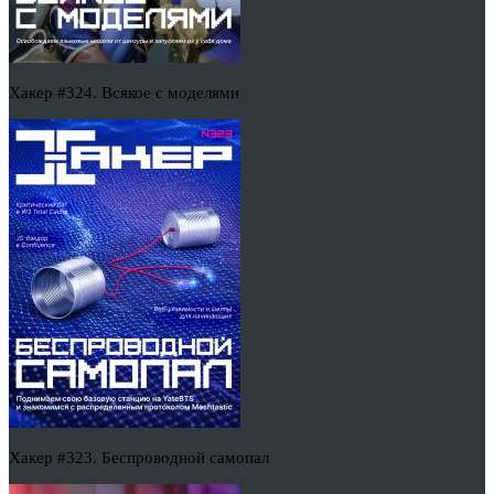
Хакер #324. Всякое с моделями
Хакер #323. Беспроводной самопал