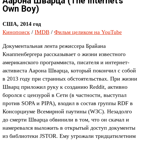
Аарона Шварца (The Internet’s
Own Boy)
США, 2014 год
Кинопоиск
/
IMDB
/
Фильм целиком на YouTube
Документальная лента режиссера Брайана
Кнаппенбергера рассказывает о жизни известного
американского программиста, писателя и интернет-
активиста Аарона Шварца, который покончил с собой
в 2013 году при странных обстоятельствах. При жизни
Шварц приложил руку к созданию Reddit, активно
боролся с цензурой в Сети (в частности, выступал
против SOPA и PIPA), входил в состав группы RDF в
Консорциуме Всемирной паутины (W3C). Незадолго
до смерти Шварца обвинили в том, что он скачал и
намеревался выложить в открытый доступ документы
из библиотеки JSTOR. Ему угрожали тридцатилетним