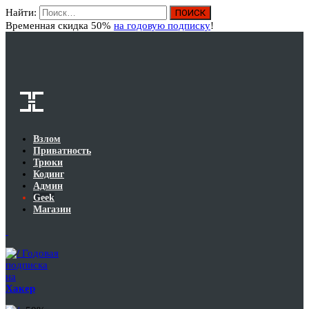
Найти:
Вход
Временная скидка 50%
на годовую подписку
!
Взлом
Приватность
Трюки
Кодинг
Админ
Geek
Магазин
Годовая
подписка
на
Хакер