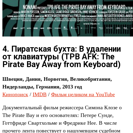
4. Пиратская бухта: В удалении
от клавиатуры (TPB AFK: The
Pirate Bay Away from Keyboard)
Швеция, Дания, Норвегия, Великобритания,
Нидерланды, Германия, 2013 год
Кинопоиск
/
IMDB
/
Фильм целиком на YouTube
Документальный фильм режиссера Симона Клозе о
The Pirate Bay и его основателях: Петере Сунде,
Готтфриде Свартхольме и Фредрике Нее. В числе
прочего лента повествует о нашумевшем судебном