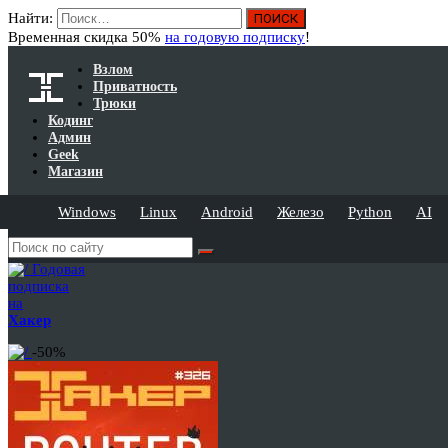
Найти:
Временная скидка 50%
на годовую подписку
!
Взлом
Приватность
Трюки
Кодинг
Админ
Geek
Магазин
Windows
Linux
Android
Железо
Python
AI
Годовая
подписка
на
Хакер
-50%