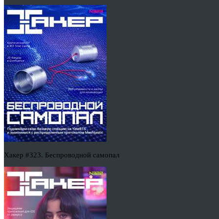
Хакер #323. Беспроводной самопал