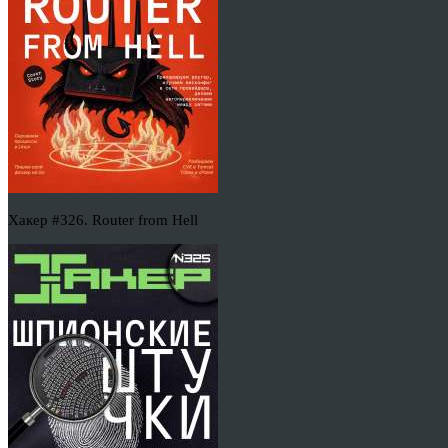
Хакер #326. Router from Hell