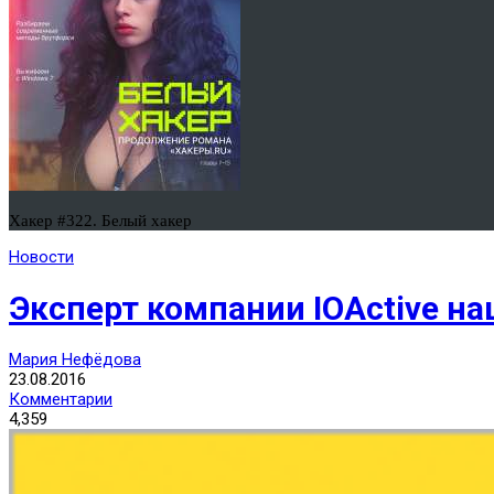
Хакер #322. Белый хакер
Новости
Эксперт компании IOActive н
Мария Нефёдова
23.08.2016
Комментарии
4,359