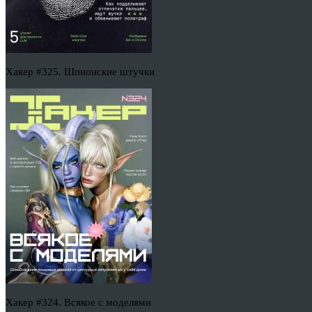
Хакер #325. Шпионские штучки
Хакер #324. Всякое с моделями