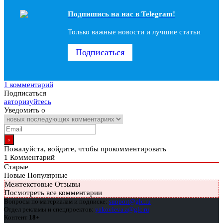
Подпишись на наc в Telegram!
Только важные новости и лучшие статьи
Подписаться
1 комментарий
Подписаться
авторизуйтесь
Уведомить о
Пожалуйста, войдите, чтобы прокомментировать
1
Комментарий
Старые
Новые
Популярные
Межтекстовые Отзывы
Посмотреть все комментарии
Вопросы по материалам и подписке:
support@glc.ru
Отдел рекламы и спецпроектов:
yakovleva.a@glc.ru
Контент
18+