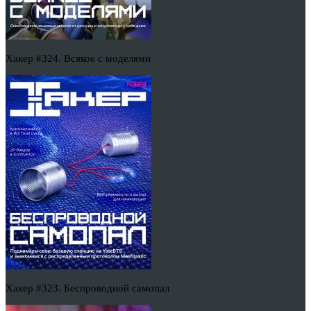
Хакер #324. Всякое с моделями
Хакер #323. Беспроводной самопал