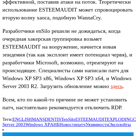
эффективной, поставив атаки на поток. Теоретически
использование ESTEEMAUDIT может спровоцировать
вторую волну хаоса, подобную WannaCry.
Разработчики enSilo решили не дожидаться, когда
очередная хакерская группировка возьмет
ESTEEMAUDIT на вооружение, начнется новая
эпидемия (так как эксплоит имеет потенциал червя), и
разработчики Microsoft, возможно, отреагируют на
происходящее. Специалисты сами написали патч для
Windows XP SP3 x86, Windows XP SP3 x64, и Windows
Server 2003 R2. Загрузить обновление можно
здесь
.
Всем, кто по какой-то причине не может установить
патч, настоятельно рекомендуется отключить RDP.
Теги:
ENGLISHMANSDENTIST
enSilo
ESTEEMAUDIT
EXPLODING
Server 2003
Windows XP
АНБ
Новости
патч
Уязвимости
Эксплойты