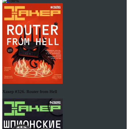
-50%
Хакер #326. Router from Hell