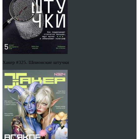
Хакер #325. Шпионские штучки