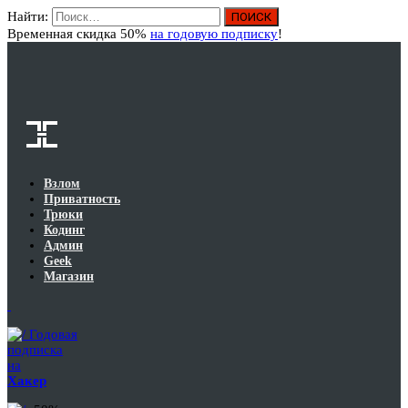
Найти:
Вход
Временная скидка 50%
на годовую подписку
!
Взлом
Приватность
Трюки
Кодинг
Админ
Geek
Магазин
Годовая
подписка
на
Хакер