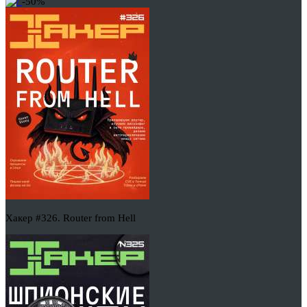
-50%
Хакер #326. Router from Hell