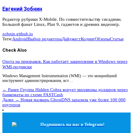
Евгений Зобнин
Редактор рубрики X-Mobile. По совместительству сисадмин.
Большой фанат Linux, Plan 9, гаджетов и древних видеоигр.
zobnin.github.io
Теги:
Android
Выбор редактора
Дайджест
Кодинг
Обзоры
Статьи
Check Also
Охота на призраков. Как работает закрепление в Windows через
WMI-подписки
Windows Management Instrumentation (WMI) — это мощнейший
инструмент администрирования, вст…
← Ранее
Группа Hidden Cobra ворует миллионы долларов через
банкоматы по схеме FASTCash
Далее →
Новая малварь GhostDNS заразила уже более 100 000
роутеров
Подпишись на наc в Telegram!