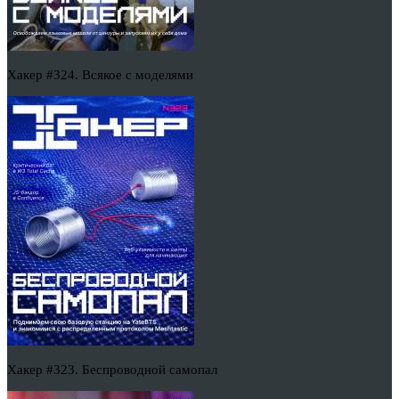
Хакер #324. Всякое с моделями
Хакер #323. Беспроводной самопал