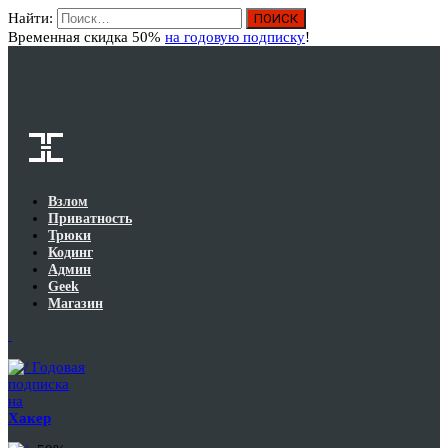
Найти:
Вход
Временная скидка 50%
на годовую подписку
!
Взлом
Приватность
Трюки
Кодинг
Админ
Geek
Магазин
Годовая
подписка
на
Хакер