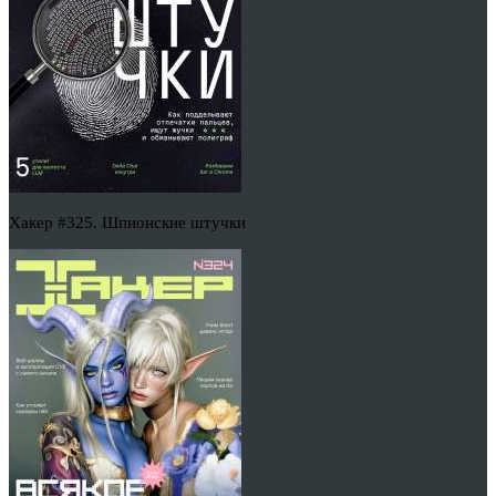
Хакер #325. Шпионские штучки