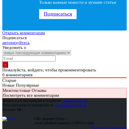
Только важные новости и лучшие статьи
Подписаться
Открыть комментарии
Подписаться
авторизуйтесь
Уведомить о
Пожалуйста, войдите, чтобы прокомментировать
0
комментариев
Старые
Новые
Популярные
Межтекстовые Отзывы
Посмотреть все комментарии
Вопросы по материалам и подписке:
support@glc.ru
Отдел рекламы и спецпроектов:
yakovleva.a@glc.ru
Контент
18+
Сайт защищен Qrator —
самой забойной защитой от DDoS в мире
Подписка для физлиц