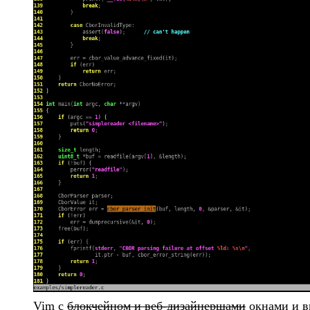
Vim с
блокчейном и веб-дизайнершами
окнами и в