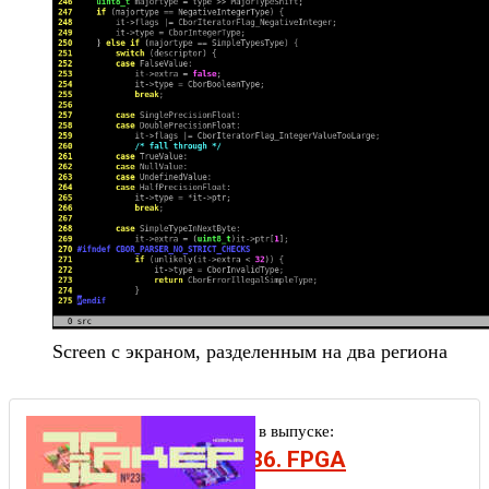
Screen c экраном, разделенным на два региона
Другие статьи в выпуске:
Xakep #236. FPGA