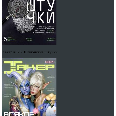
Хакер #325. Шпионские штучки