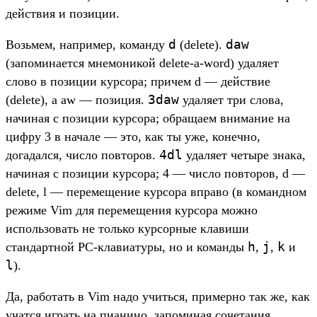
действия и позиции.
d
daw
Возьмем, например, команду
(delete).
(запоминается мнемоникой delete-a-word) удаляет
слово в позиции курсора; причем d — действие
3daw
(delete), а aw — позиция.
удаляет три слова,
начиная с позиции курсора; обращаем внимание на
цифру 3 в начале — это, как ты уже, конечно,
4dl
догадался, число повторов.
удаляет четыре знака,
начиная с позиции курсора; 4 — число повторов, d —
delete, l — перемещение курсора вправо (в командном
режиме Vim для перемещения курсора можно
использовать не только курсорные клавиши
h
j
k
стандартной PC-клавиатуры, но и команды
,
,
и
l
).
Да, работать в Vim надо учиться, примерно так же, как
учатся играть на пианино, запоминая сочетания