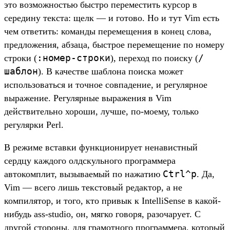
это возможностью быстро переместить курсор в
середину текста: щелк — и готово. Но и тут Vim есть
чем ответить: команды перемещения в конец слова,
предложения, абзаца, быстрое перемещение по номеру
:номер-строки
/
строки (
), переход по поиску (
шаблон
). В качестве шаблона поиска может
использоваться и точное совпадение, и регулярное
выражение. Регулярные выражения в Vim
действительно хороши, лучше, по-моему, только
регулярки Perl.
В режиме вставки функционирует ненавистный
сердцу каждого олдскульного программера
Ctrl^p
автокомплит, вызываемый по нажатию
. Да,
Vim — всего лишь текстовый редактор, а не
компилятор, и того, кто привык к IntelliSense в какой-
нибудь ass-studio, он, мягко говоря, разочарует. С
другой стороны, для грамотного программера, который