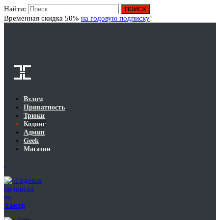
Найти:
Вход
Временная скидка 50%
на годовую подписку
!
Взлом
Приватность
Трюки
Кодинг
Админ
Geek
Магазин
Годовая
подписка
на
Хакер