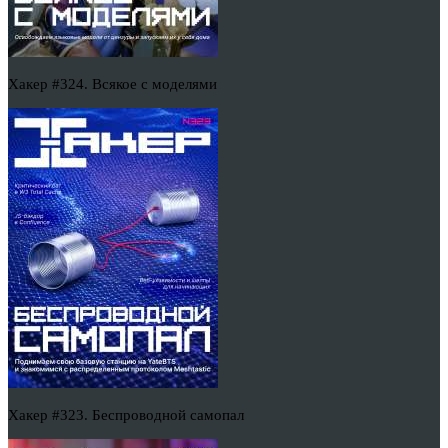
Хакер #324. Всякое с моделями
Хакер #323. Беспроводной самопал