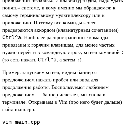
приложений несколько, а клавиатура одна, надо «дать
понять» системе, к кому именно мы обращаемся: к
самому терминальному мультиплексору или к
приложению. Поэтому все команды screen
предваряются аккордом (клавиатурным сочетанием)
Ctrl^a
. Наиболее распространенные команды
привязаны к горячим клавишам, для менее частых
:
нужно перейти в командную строку screen командой
Ctrl^a
:
(то есть нажать
, а затем
).
Пример: запускаем screen, видим баннер с
предложением нажать пробел или ввод для
продолжения работы. Воспользуемся любезным
предложением — баннер исчезает, мы снова в
терминале. Открываем в Vim (про него будет дальше)
файл main.cpp.