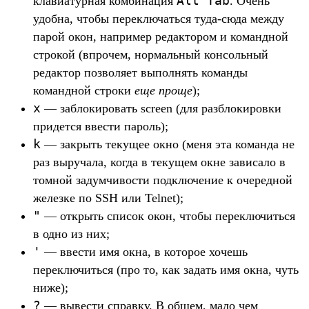
Alt^Tab
клавиатурная комбинация
. Очень
удобна, чтобы переключаться туда-сюда между
парой окон, например редактором и командной
строкой (впрочем, нормальный консольный
редактор позволяет выполнять команды
командной строки
еще проще
);
x
— заблокировать screen (для разблокировки
придется ввести пароль);
k
— закрыть текущее окно (меня эта команда не
раз выручала, когда в текущем окне зависало в
томной задумчивости подключение к очередной
железке по SSH или Telnet);
"
— открыть список окон, чтобы переключиться
в одно из них;
'
— ввести имя окна, в которое хочешь
переключиться (про то, как задать имя окна, чуть
ниже);
?
— вывести справку. В общем, мало чем