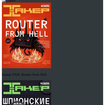
-50%
Хакер #326. Router from Hell