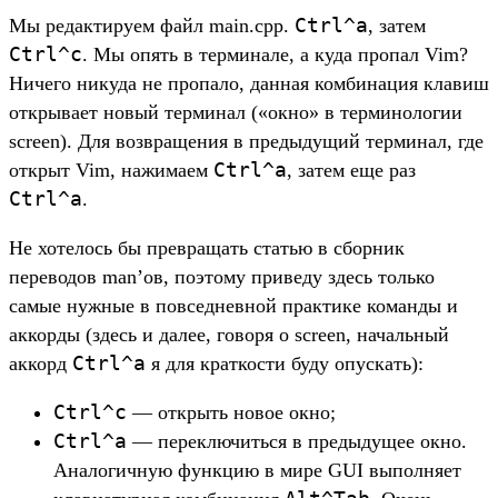
Ctrl^a
Мы редактируем файл main.cpp.
, затем
Ctrl^c
. Мы опять в терминале, а куда пропал Vim?
Ничего никуда не пропало, данная комбинация клавиш
открывает новый терминал («окно» в терминологии
screen). Для возвращения в предыдущий терминал, где
Ctrl^a
открыт Vim, нажимаем
, затем еще раз
Ctrl^a
.
Не хотелось бы превращать статью в сборник
переводов man’ов, поэтому приведу здесь только
самые нужные в повседневной практике команды и
аккорды (здесь и далее, говоря о screen, начальный
Ctrl^a
аккорд
я для краткости буду опускать):
Ctrl^c
— открыть новое окно;
Ctrl^a
— переключиться в предыдущее окно.
Аналогичную функцию в мире GUI выполняет