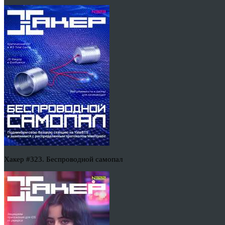
Хакер #323. Беспроводной самопал