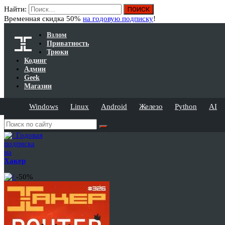
Найти:
Временная скидка 50%
на годовую подписку
!
Взлом
Приватность
Трюки
Кодинг
Админ
Geek
Магазин
Windows
Linux
Android
Железо
Python
AI
Годовая
подписка
на
Хакер
-50%