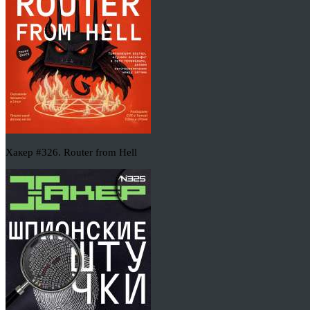
Хакер #326. Router from Hell