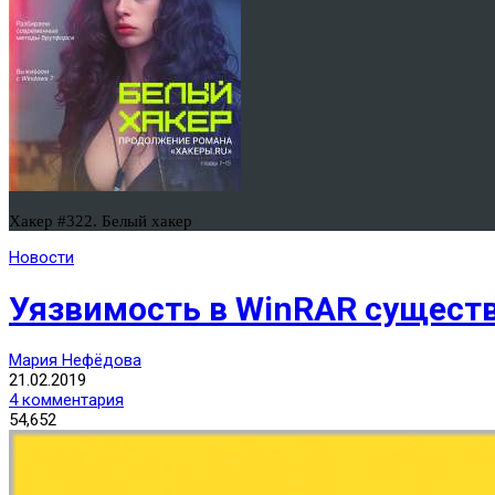
Хакер #322. Белый хакер
Новости
Уязвимость в WinRAR существ
Мария Нефёдова
21.02.2019
4 комментария
54,652