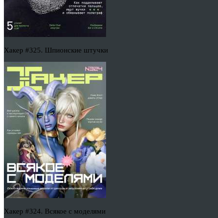
Хакер #325. Шпионские штучки
Хакер #324. Всякое с моделями