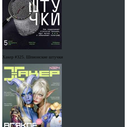
Хакер #325. Шпионские штучки