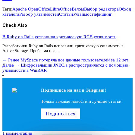
Теги:
Apache OpenOffice
LibreOffice
Взлом
Выбор редактора
Обход
каталога
Разбор уязвимостей
Статьи
Уязвимости
фишинг
Check Also
В Ruby on Rails устранили критическую RCE-уязвимость
Разработчики Ruby on Rails исправили критическую уязвимость в
Active Storage. Проблема поз…
← Ранее
MySpace потеряла все данные пользователей за 12 лет
Далее →
Шифровальщик JNEC.a распространяется с помощью
уязвимости в WinRAR
Подпишись на наc в Telegram!
Только важные новости и лучшие статьи
Подписаться
1 комментарий