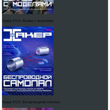
Хакер #324. Всякое с моделями
Хакер #323. Беспроводной самопал