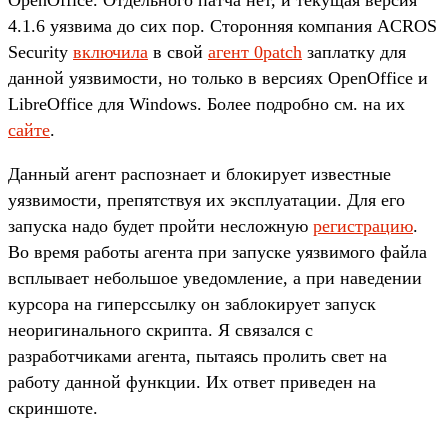
OpenOffice. Отдельного патча нет, и текущая версия
4.1.6 уязвима до сих пор. Сторонняя компания ACROS
Security
включила
в свой
агент 0patch
заплатку для
данной уязвимости, но только в версиях OpenOffice и
LibreOffice для Windows. Более подробно см. на их
сайте
.
Данный агент распознает и блокирует известные
уязвимости, препятствуя их эксплуатации. Для его
запуска надо будет пройти несложную
регистрацию
.
Во время работы агента при запуске уязвимого файла
всплывает небольшое уведомление, а при наведении
курсора на гиперссылку он заблокирует запуск
неоригинального скрипта. Я связался с
разработчиками агента, пытаясь пролить свет на
работу данной функции. Их ответ приведен на
скриншоте.