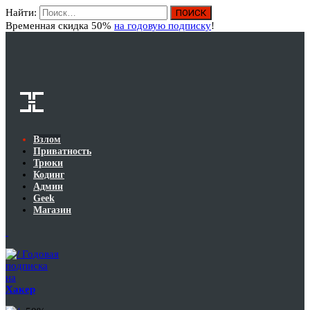
Найти:
Вход
Временная скидка 50%
на годовую подписку
!
Взлом
Приватность
Трюки
Кодинг
Админ
Geek
Магазин
Годовая
подписка
на
Хакер