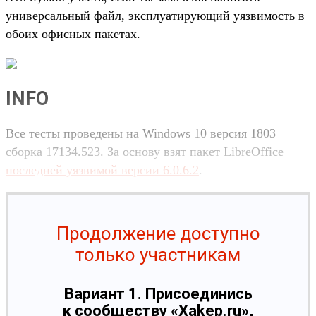
универсальный файл, эксплуатирующий уязвимость в
обоих офисных пакетах.
INFO
Все тесты проведены на Windows 10 версия 1803
сборка 17134.523. За основу взят пакет LibreOffice
последней уязвимой версии 6.0.6.2
.
Продолжение доступно
только участникам
Вариант 1. Присоединись
к сообществу «Xakep.ru»,