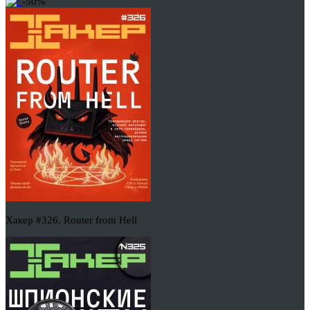
-50%
Хакер #326. Router from Hell