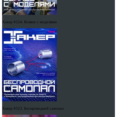
Хакер #324. Всякое с моделями
Хакер #323. Беспроводной самопал