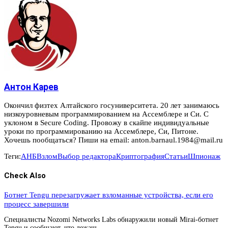
Антон Карев
Окончил физтех Алтайского госуниверситета. 20 лет занимаюсь
низкоуровневым программированием на Ассемблере и Си. С
уклоном в Secure Coding. Провожу в скайпе индивидуальные
уроки по программированию на Ассемблере, Си, Питоне.
Хочешь пообщаться? Пиши на email: anton.barnaul.1984@mail.ru
Теги:
АНБ
Взлом
Выбор редактора
Криптография
Статьи
Шпионаж
Check Also
Ботнет Tengu перезагружает взломанные устройства, если его
процесс завершили
Специалисты Nozomi Networks Labs обнаружили новый Mirai-ботнет
Tengu и сообщают, что лежащ…