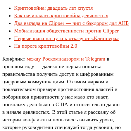
Криптовойна: двадцать лет спустя
Как начиналась криптовойна девяностых
Два взгляда на Clipper — чип с бэкдором для АНБ
Мобилизация общественности против Clipper
Первые шаги на пути к отказу от «Клиппера»
На пороге криптовойны 2.0
Конфликт
между Роскомнадзором и Telegram
в
прошлом году — далеко не первая попытка
правительства получить доступ к шифрованным
цифровым коммуникациям. О самом жарком и
показательном примере противостояния властей и
поборников приватности у нас мало кто знает,
поскольку дело было в США и относительно давно —
в начале девяностых. В этой статье я расскажу об
истории конфликта и попытаюсь выявить уроки,
которые руководители спецслужб тогда усвоили, но