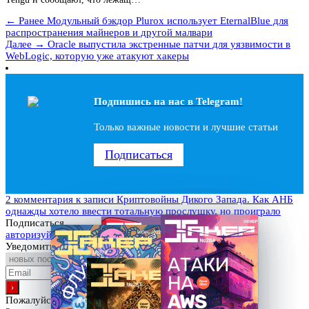
← Ранее
Модульный бэкдор Plurox использует EternalBlue для
распространения майнеров и другой малвари
Далее →
Oracle выпустила экстренные патчи для уязвимости в
WebLogic, которую уже атакуют хакеры
Подпишись на наc в Telegram!
Только важные новости и лучшие статьи
Подписаться
2 комментария
к записи Криптовойны Дикого Запада. Как АНБ
однажды хотело ввести тотальную прослушку, но проиграло
Подписаться
авторизуйтесь
Уведомить о
Пожалуйста, войдите, чтобы прокомментировать