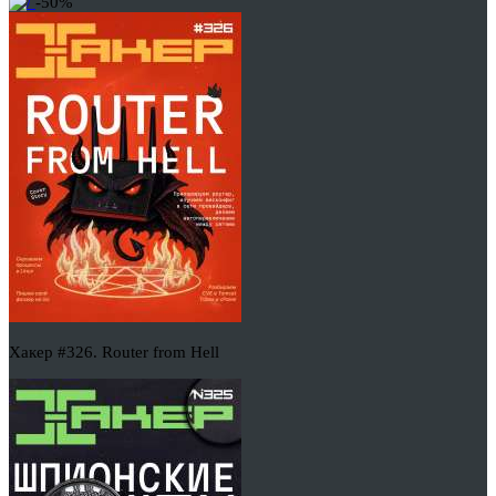
-50%
Хакер #326. Router from Hell