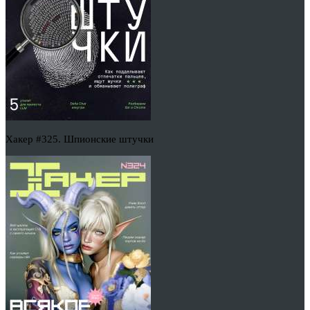
Хакер #325. Шпионские штучки