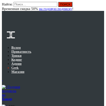
Найти:
Вход
Временная скидка 50%
на годовую подписку
!
Взлом
Приватность
Трюки
Кодинг
Админ
Geek
Магазин
Годовая
подписка
на
Хакер