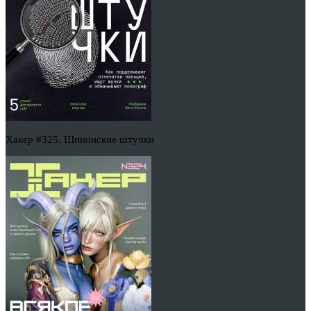
Хакер #325. Шпионские штучки