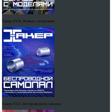
Хакер #324. Всякое с моделями
Хакер #323. Беспроводной самопал