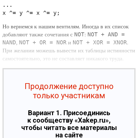
...

Но вернемся к нашим вентилям. Иногда в их список
NOT
NOT + AND =
добавляют также сочетания с
:
NAND
NOT + OR = NOR
NOT + XOR = XNOR
,
и
.
При желании можешь вывести их таблицы истинности
самостоятельно, это не составляет никакого труда.
Продолжение доступно
только участникам
Вариант 1. Присоединись
к сообществу «Xakep.ru»,
чтобы читать все материалы
на сайте