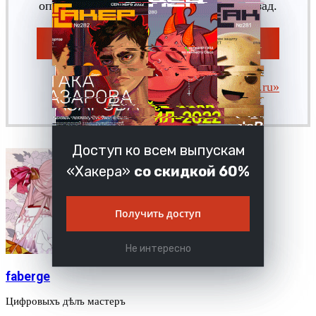
опубликованных более двух месяцев назад.
Я уже участник «Xakep.ru»
Доступ ко всем выпускам
«Хакера»
со скидкой 60%
Получить доступ
Не интересно
faberge
Цифровыхъ дѣлъ мастеръ