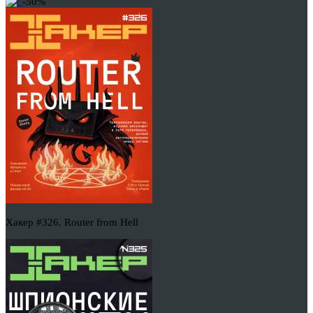
-50%
Хакер #326. Router from Hell