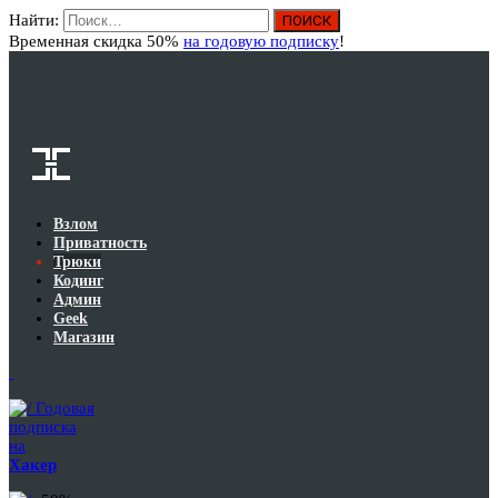
Найти:
Вход
Временная скидка 50%
на годовую подписку
!
Взлом
Приватность
Трюки
Кодинг
Админ
Geek
Магазин
Годовая
подписка
на
Хакер