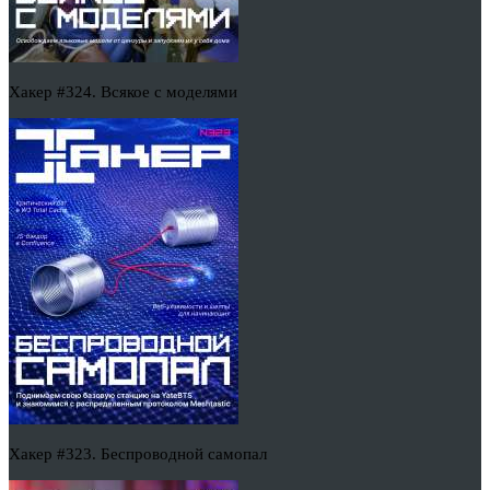
Хакер #324. Всякое с моделями
Хакер #323. Беспроводной самопал