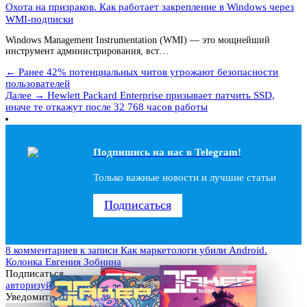
Охота на призраков. Как работает закрепление в Windows через
WMI-подписки
Windows Management Instrumentation (WMI) — это мощнейший
инструмент администрирования, вст…
← Ранее
42% потенциальных читов угрожают безопасности
пользователей
Далее →
Hewlett Packard Enterprise призывает патчить SSD,
иначе те откажут после 32 768 часов работы
Подпишись на наc в Telegram!
Только важные новости и лучшие статьи
Подписаться
8 комментариев
к записи Как маркетологи убили Android.
Колонка Евгения Зобнина
Подписаться
авторизуйтесь
Уведомить о