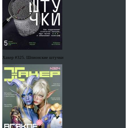
Хакер #325. Шпионские штучки