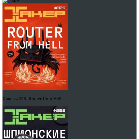
-50%
Хакер #326. Router from Hell