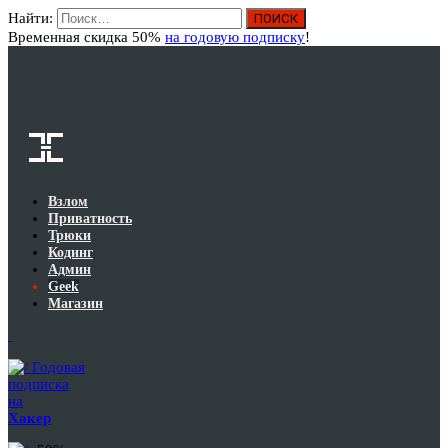
Найти:
Вход
Временная скидка 50%
на годовую подписку
!
Взлом
Приватность
Трюки
Кодинг
Админ
Geek
Магазин
Годовая
подписка
на
Хакер