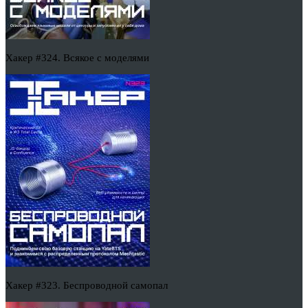
Хакер #324. Всякое с моделями
Хакер #323. Беспроводной самопал