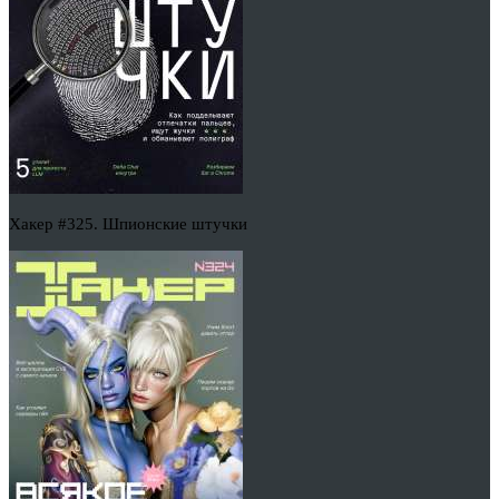
Хакер #325. Шпионские штучки