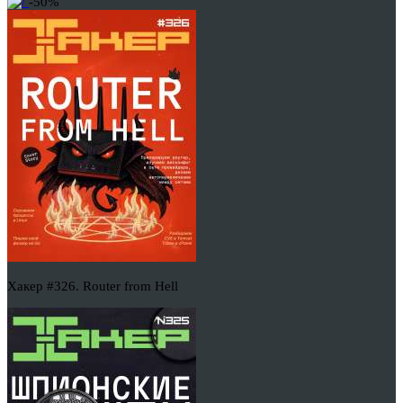
-50%
Хакер #326. Router from Hell