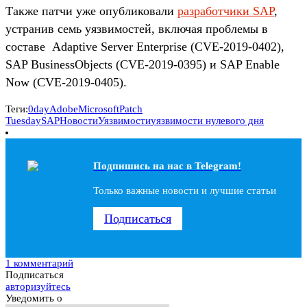
Также патчи уже опубликовали
разработчики SAP
,
устранив семь уязвимостей, включая проблемы в
составе Adaptive Server Enterprise (CVE-2019-0402),
SAP BusinessObjects (CVE-2019-0395) и SAP Enable
Now (CVE-2019-0405).
Теги:
0day
Adobe
Microsoft
Patch
Tuesday
SAP
Новости
Уязвимости
уязвимости нулевого дня
Подпишись на наc в Telegram!
Только важные новости и лучшие статьи
Подписаться
1 комментарий
Подписаться
авторизуйтесь
Уведомить о