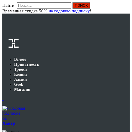
Найти:
Вход
Временная скидка 50%
на годовую подписку
!
Взлом
Приватность
Трюки
Кодинг
Админ
Geek
Магазин
Годовая
подписка
на
Хакер