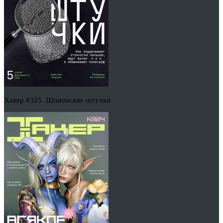
Хакер #325. Шпионские штучки