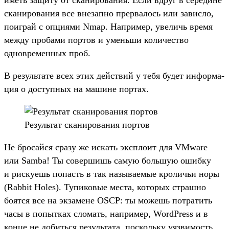
иметь защиту от ска­ниро­вания. Если вдруг в середи­не
ска­ниро­вания все вне­зап­но прер­валось или завис­ло,
поиг­рай с опци­ями Nmap. Нап­ример, уве­личь вре­мя
меж­ду про­бами пор­тов и умень­ши количес­тво
одновре­мен­ных проб.
В резуль­тате всех этих дей­ствий у тебя будет информа­
ция о дос­тупных на машине пор­тах.
Ре­зуль­тат ска­ниро­вания пор­тов
Не бро­сай­ся сра­зу же искать экс­пло­ит для VMware
или Samba! Ты совер­шишь самую боль­шую ошиб­ку
и рис­куешь попасть в так называ­емые кро­личьи норы
(Rabbit Holes). Тупико­вые мес­та, которых страш­но
боят­ся все на экза­мене OSCP: ты можешь пот­ратить
часы в попыт­ках сло­мать, нап­ример, WordPress и в
кон­це не добить­ся резуль­тата, пос­коль­ку уяз­вимость