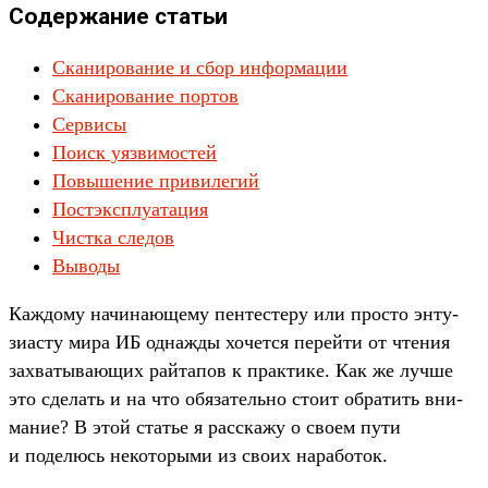
Содержание статьи
Сканирование и сбор информации
Сканирование портов
Сервисы
Поиск уязвимостей
Повышение привилегий
Постэксплуатация
Чистка следов
Выводы
Каж­дому начина­юще­му пен­тесте­ру или прос­то энту­
зиас­ту мира ИБ однажды хочет­ся перей­ти от чте­ния
зах­ватыва­ющих рай­тапов к прак­тике. Как же луч­ше
это сде­лать и на что обя­затель­но сто­ит обра­тить вни­
мание? В этой статье я рас­ска­жу о сво­ем пути
и поделюсь некото­рыми из сво­их нарабо­ток.