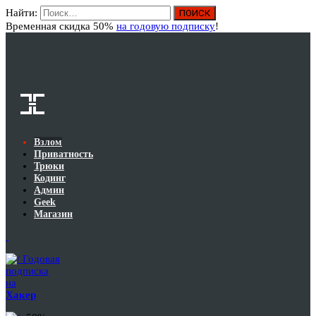
Найти:
Вход
Временная скидка 50%
на годовую подписку
!
Взлом
Приватность
Трюки
Кодинг
Админ
Geek
Магазин
Годовая
подписка
на
Хакер