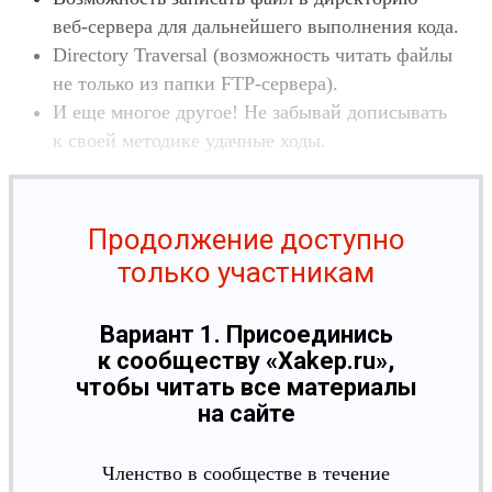
веб‑сер­вера для даль­нейше­го выпол­нения кода.
Directory Traversal (воз­можность читать фай­лы
не толь­ко из пап­ки FTP-сер­вера).
И еще мно­гое дру­гое! Не забывай дописы­вать
к сво­ей методи­ке удач­ные ходы.
Продолжение доступно
только участникам
Вариант 1. Присоединись
к сообществу «Xakep.ru»,
чтобы читать все материалы
на сайте
Членство в сообществе в течение