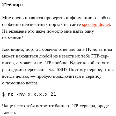
21-й порт
Мне очень нра­вит­ся про­верять информа­цию о любых,
осо­бен­но неиз­вес­тных пор­тах на сай­те
speedguide.net
.
На экза­мене это даже помог­ло мне взять одну
из машин!
Как вид­но, порт 21 обыч­но отве­чает за FTP, но за ним
может находить­ся любой из извес­тных тебе FTP-сер­
висов, а может и не FTP вооб­ще. Вдруг какой‑то хит­
рый админ переве­сил туда SSH? Поэто­му пер­вое, что я
всег­да делаю, — про­бую под­клю­чить­ся к сер­вису
с помощью netcat.
$
nc
-nv
x.
x.
x.
x
21
Ча­ще все­го тебя встре­тит бан­нер FTP-сер­вера, вро­де
такого.