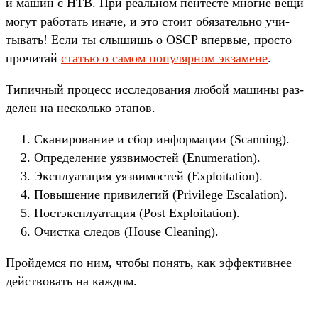
и машин с HTB. При реаль­ном пен­тесте мно­гие вещи
могут работать ина­че, и это сто­ит обя­затель­но учи­
тывать! Если ты слы­шишь о OSCP впер­вые, прос­то
про­читай
статью о самом популяр­ном экза­мене
.
Ти­пич­ный про­цесс иссле­дова­ния любой машины раз­
делен на нес­коль­ко эта­пов.
Ска­ниро­вание и сбор информа­ции (Scanning).
Оп­ределе­ние уяз­вимос­тей (Enumeration).
Экс­плу­ата­ция уяз­вимос­тей (Exploitation).
По­выше­ние при­виле­гий (Privilege Escalation).
Пос­тэкс­плу­ата­ция (Post Exploitation).
Очис­тка сле­дов (House Cleaning).
Прой­дем­ся по ним, что­бы понять, как эффектив­нее
дей­ство­вать на каж­дом.