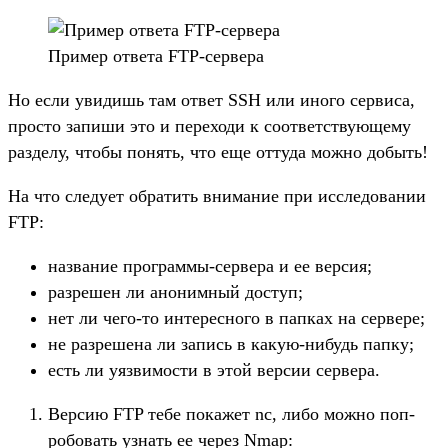
При­мер отве­та FTP-сер­вера
Но если уви­дишь там ответ SSH или ино­го сер­виса,
прос­то запиши это и перехо­ди к соот­ветс­тву­юще­му
раз­делу, что­бы понять, что еще отту­да мож­но добыть!
На что сле­дует обра­тить вни­мание при иссле­дова­нии
FTP:
наз­вание прог­раммы‑сер­вера и ее вер­сия;
раз­решен ли ано­ним­ный дос­туп;
нет ли чего‑то инте­рес­ного в пап­ках на сер­вере;
не раз­решена ли запись в какую‑нибудь пап­ку;
есть ли уяз­вимос­ти в этой вер­сии сер­вера.
Вер­сию FTP тебе покажет nc, либо мож­но поп­
робовать узнать ее через Nmap: