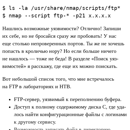
$
ls
-la
/
usr/
share/
nmap/
scripts/
ftp
*
$
nmap
--script
ftp-
*
-p21
x.
x.
x.
x
Наш­лись воз­можные уяз­вимос­ти? Отлично! Запиши
их себе, но не бро­сай­ся сра­зу же про­бовать! У нас
еще столь­ко неп­роверен­ных пор­тов. Ты же не хочешь
попасть в кро­личью нору? Но если боль­ше ничего
не наш­лось — тоже не беда! В раз­деле «Поиск уяз­
вимос­тей» я рас­ска­жу, где еще их мож­но поис­кать.
Вот неболь­шой спи­сок того, что мне встре­чалось
на FTP в лабора­тори­ях и HTB.
FTP-сер­вер, уяз­вимый к перепол­нению буфера.
Дос­туп к пол­ному содер­жимому дис­ка C, где уда­
лось най­ти кон­фигура­цион­ные фай­лы с логина­ми
к дру­гому сер­вису.
Воз­можность записать файл в дирек­торию