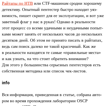
Рай­тапы по HTB
или CTF-машинам срод­ни хороше­му
детек­тиву. Опыт­ный пен­тестер быс­тро находит уяз­
вимость, пишет скрипт для ее экс­плу­ата­ции, и вот уже
завет­ный флаг у нас в руках! Одна­ко в реаль­нос­ти
этот про­цесс со все­ми удач­ными и неудач­ными попыт­
ками может занять от нес­коль­ких часов до нес­коль­ких
десят­ков дней. Об этом не при­нято писать в рай­тапах,
ведь сам поиск далеко не такой кра­соч­ный. Как же
в реаль­нос­ти находят­ся те самые «пра­виль­ные мес­та»
и как узнать, на что сто­ит обра­тить вни­мание?
Для это­го у боль­шинс­тва серь­езных пен­тесте­ров есть
собс­твен­ная методи­ка или спи­сок чек‑лис­тов.
info
Вся информа­ция, при­веден­ная в статье, соб­рана авто­
ром во вре­мя про­хож­дения лабора­тории OSCP