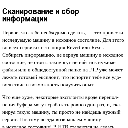
Сканирование и сбор
информации
Пер­вое, что тебе необ­ходимо сде­лать, — это при­вес­ти
иссле­дуемую машину в исходное сос­тояние. Для это­го
во всех сер­висах есть опция Revert или Reset.
Собирать информа­цию, не вер­нув машину в исходное
сос­тояние, не сто­ит: там могут не най­тись нуж­ные
фай­лы или в обще­дос­тупной пап­ке на FTP уже может
лежать готовый экс­пло­ит, что испортит тебе все удо­
воль­ствие и воз­можность получить опыт.
Что еще хуже, некото­рые экс­пло­иты вро­де перепол­
нения буфера могут сра­ботать ров­но один раз, и, ска­
нируя такую машину, ты прос­то не най­дешь нуж­ный
сер­вис. Поэто­му всег­да воз­вра­щаем машину
в исходное сос­тояние! В HTB ста­рают­ся не делать