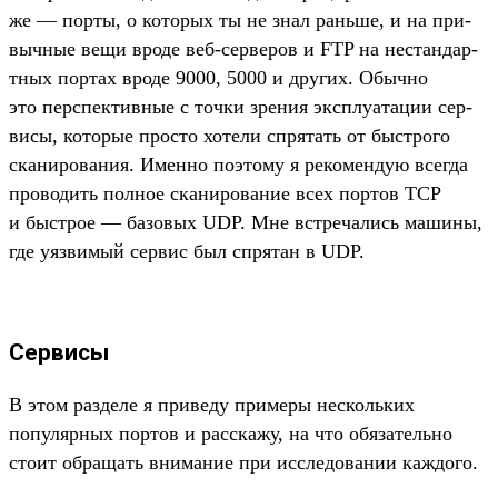
же — пор­ты, о которых ты не знал рань­ше, и на при­
выч­ные вещи вро­де веб‑сер­веров и FTP на нес­тандар­
тных пор­тах вро­де 9000, 5000 и дру­гих. Обыч­но
это пер­спек­тивные с точ­ки зре­ния экс­плу­ата­ции сер­
висы, которые прос­то хотели спря­тать от быс­тро­го
ска­ниро­вания. Имен­но поэто­му я рекомен­дую всег­да
про­водить пол­ное ска­ниро­вание всех пор­тов TCP
и быс­трое — базовых UDP. Мне встре­чались машины,
где уяз­вимый сер­вис был спря­тан в UDP.
Сервисы
В этом раз­деле я при­веду при­меры нес­коль­ких
популяр­ных пор­тов и рас­ска­жу, на что обя­затель­но
сто­ит обра­щать вни­мание при иссле­дова­нии каж­дого.