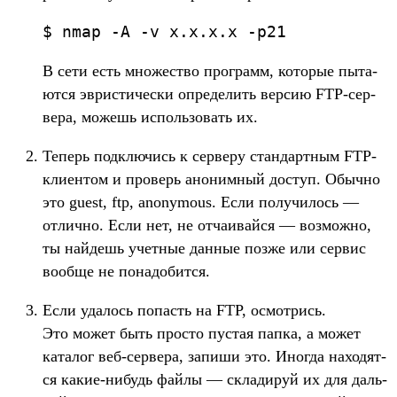
$
nmap
-A
-v
x.
x.
x.
x
-p21
В сети есть мно­жес­тво прог­рамм, которые пыта­
ются эвристи­чес­ки опре­делить вер­сию FTP-сер­
вера, можешь исполь­зовать их.
Те­перь под­клю­чись к сер­веру стан­дар­тным FTP-
кли­ентом и про­верь ано­ним­ный дос­туп. Обыч­но
это guest, ftp, anonymous. Если получи­лось —
отлично. Если нет, не отча­ивай­ся — воз­можно,
ты най­дешь учет­ные дан­ные поз­же или сер­вис
вооб­ще не понадо­бит­ся.
Ес­ли уда­лось попасть на FTP, осмотрись.
Это может быть прос­то пус­тая пап­ка, а может
каталог веб‑сер­вера, запиши это. Иног­да находят­
ся какие‑нибудь фай­лы — скла­дируй их для даль­