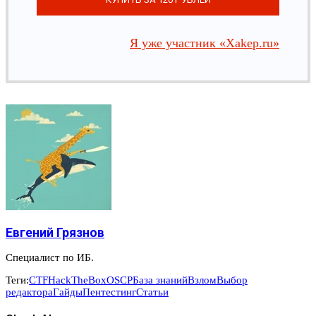
Я уже участник «Xakep.ru»
Евгений Грязнов
Специалист по ИБ.
Теги:
CTF
HackTheBox
OSCP
База знаний
Взлом
Выбор
редактора
Гайды
Пентестинг
Статьи