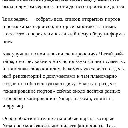
была в дру­гом сер­висе, но ты до него прос­то не дошел.
Твоя задача — соб­рать весь спи­сок откры­тых пор­тов
и воз­можных сер­висов, которые работа­ют за ними.
Пос­ле это­го перехо­дим к даль­нейше­му сбо­ру информа­
ции.
Как улуч­шить свои навыки ска­ниро­вания? Читай рай­
тапы, смот­ри, какие в них исполь­зуют­ся инс­тру­мен­ты,
и попол­няй свою копил­ку. Рекомен­дую завес­ти отдель­
ный репози­торий с докумен­тами и там пла­номер­но
соз­давать собс­твен­ную методи­ку. У меня в раз­деле
«ска­ниро­вание пор­тов» сей­час око­ло десят­ка раз­ных
спо­собов ска­ниро­вания (Nmap, masscan, скрип­ты
и дру­гие).
Осо­бо обра­ти вни­мание на любые пор­ты, которые
Nmap не смог однознач­но иден­тифици­ровать. Так­