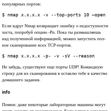
популяр­ных пор­тов:
$
nmap
x.
x.
x.
x
-v
--top-ports
10 –open
Ес­ли вдруг Nmap воз­вра­щает ошиб­ку о недос­тупнос­ти
хос­та, поп­робуй опцию -Pn. Пока ты раз­мышля­ешь
над получен­ной информа­цией, мож­но запус­тить пол­
ное ска­ниро­вание всех TCP-пор­тов.
$
nmap
x.
x.
x.
x
-p-
-v
-sV
--reason
Не забудь, сущес­тву­ют еще пор­ты UDP! Коман­дную
стро­ку для их ска­ниро­вания я оставлю тебе в качес­тве
домаш­него задания.
info
Пом­ни: даже некото­рые лабора­тор­ные машины могут