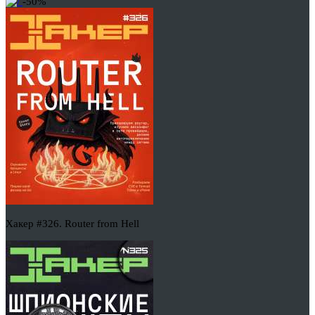
-50%
Хакер #326. Router from Hell