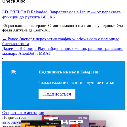
Check Also
LD_PRELOAD Reloaded. Закрепляемся в Linux — от перехвата
функций до руткита BEURK
«Зорко одно лишь сердце. Самого главного глазами не увидишь». Эта
фраза Антуана де Сент-Эк…
← Ранее
Эксперт перехватил трафик windows.com с помощью
битсквоттинга
Далее →
В Google Play найдены приложения, распространявшие
малварь AlienBot и MRAT
Подпишись на наc в Telegram!
Только важные новости и лучшие статьи
Подписаться
Открыть комментарии
Подписаться
авторизуйтесь
Уведомить о