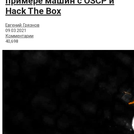
примере машин с OSCP и
Hack The Box
Евгений Грязнов
09.03.2021
Комментарии
40,698