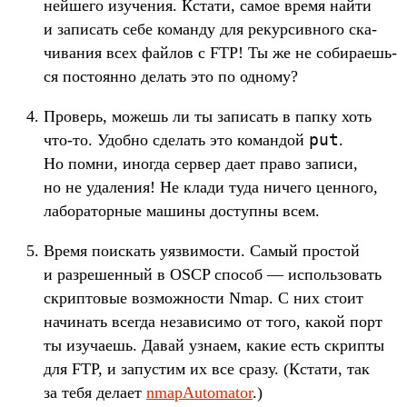
нейше­го изу­чения. Кста­ти, самое вре­мя най­ти
и записать себе коман­ду для рекур­сивно­го ска­
чива­ния всех фай­лов с FTP! Ты же не собира­ешь­
ся пос­тоян­но делать это по одно­му?
Про­верь, можешь ли ты записать в пап­ку хоть
put
что‑то. Удоб­но сде­лать это коман­дой
.
Но пом­ни, иног­да сер­вер дает пра­во записи,
но не уда­ления! Не кла­ди туда ничего цен­ного,
лабора­тор­ные машины дос­тупны всем.
Вре­мя поис­кать уяз­вимос­ти. Самый прос­той
и раз­решен­ный в OSCP спо­соб — исполь­зовать
скрип­товые воз­можнос­ти Nmap. С них сто­ит
начинать всег­да незави­симо от того, какой порт
ты изу­чаешь. Давай узна­ем, какие есть скрип­ты
для FTP, и запус­тим их все сра­зу. (Кста­ти, так
за тебя дела­ет
nmapAutomator
.)