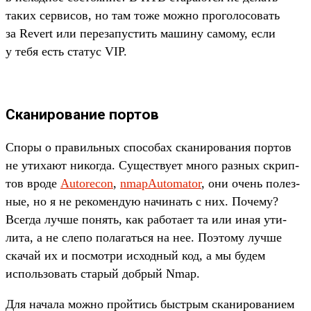
таких сер­висов, но там тоже мож­но про­голо­совать
за Revert или переза­пус­тить машину самому, если
у тебя есть ста­тус VIP.
Сканирование портов
Спо­ры о пра­виль­ных спо­собах ска­ниро­вания пор­тов
не ути­хают никог­да. Сущес­тву­ет мно­го раз­ных скрип­
тов вро­де
Autorecon
,
nmapAutomator
, они очень полез­
ные, но я не рекомен­дую начинать с них. Почему?
Всег­да луч­ше понять, как работа­ет та или иная ути­
лита, а не сле­по полагать­ся на нее. Поэто­му луч­ше
ска­чай их и пос­мотри исходный код, а мы будем
исполь­зовать ста­рый доб­рый Nmap.
Для начала мож­но прой­тись быс­трым ска­ниро­вани­ем