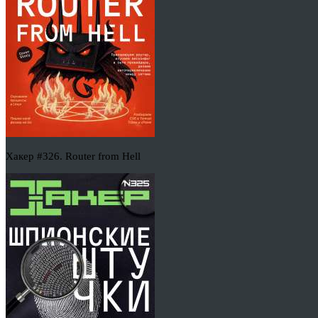
Хакер #326. Router from Hell