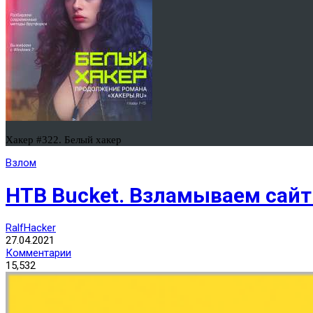
Хакер #322. Белый хакер
Взлом
HTB Bucket. Взламываем сайт
RalfHacker
27.04.2021
Комментарии
15,532