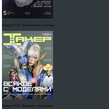
Хакер #325. Шпионские штучки
Хакер #324. Всякое с моделями