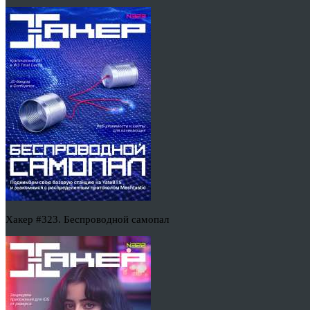
Хакер #323. Беспроводной самопал