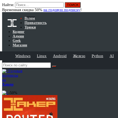
Найти:
Временная скидка 50%
на годовую подписку
!
Взлом
Приватность
Трюки
Кодинг
Админ
Geek
Магазин
Windows
Linux
Android
Железо
Python
AI
Годовая
подписка
на
Хакер
-50%