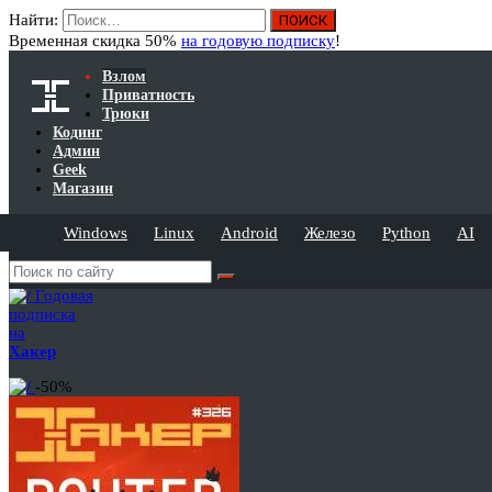
Найти:
Временная скидка 50%
на годовую подписку
!
Взлом
Приватность
Трюки
Кодинг
Админ
Geek
Магазин
Windows
Linux
Android
Железо
Python
AI
Годовая
подписка
на
Хакер
-50%