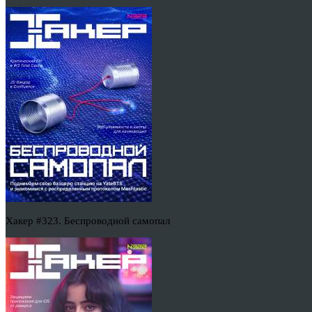
Хакер #323. Беспроводной самопал