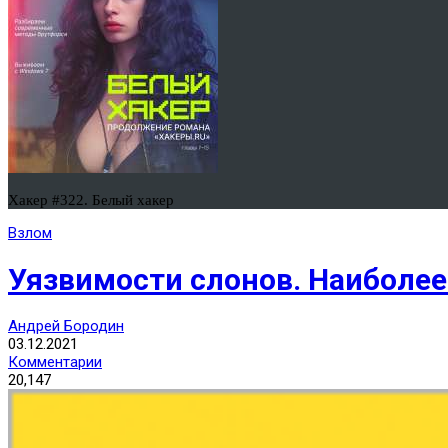
Хакер #322. Белый хакер
Взлом
Уязвимости слонов. Наиболее
Андрей Бородин
03.12.2021
Комментарии
20,147