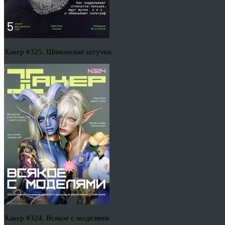
Хакер #325. Шпионские штучки
Хакер #324. Всякое с моделями