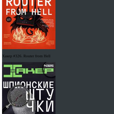
Хакер #326. Router from Hell