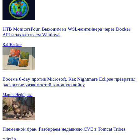
HTB MonitorsFour. Выходим из WSL-контейнера через Docker
API и захватываем Windows
RalfHacker
Восемь 0-day против Microsoft. Как Nightmare Eclipse превратил
раскрытие уязвимостей в личную войну
Мария Нефёдова
Племенной брак. Разбираем недавнюю CVE в Tomcat Tribes
ret0x2A