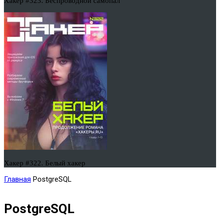
Хакер #323. Беспроводной самопал
Хакер #322. Белый хакер
Главная
PostgreSQL
PostgreSQL