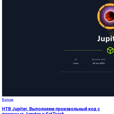
Взлом
HTB Jupiter. Выполняем произвольный код с