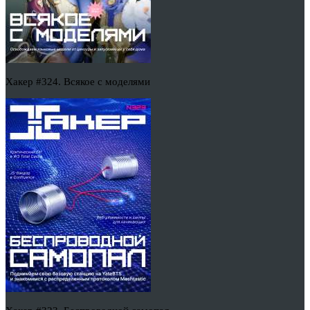
Хакер #324. Всякое с моделями