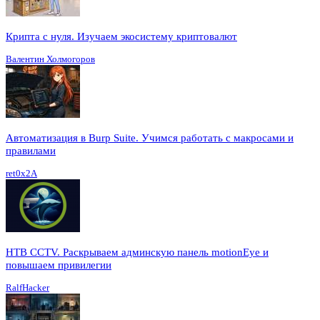
Крипта с нуля. Изучаем экосистему криптовалют
Валентин Холмогоров
Автоматизация в Burp Suite. Учимся работать с макросами и
правилами
ret0x2A
HTB CCTV. Раскрываем админскую панель motionEye и
повышаем привилегии
RalfHacker