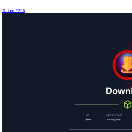
Xakep #296