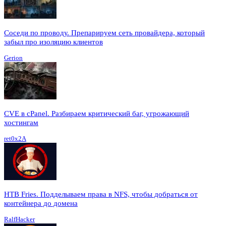
Соседи по проводу. Препарируем сеть провайдера, который
забыл про изоляцию клиентов
Gerion
CVE в cPanel. Разбираем критический баг, угрожающий
хостингам
ret0x2A
HTB Fries. Подделываем права в NFS, чтобы добраться от
контейнера до домена
RalfHacker