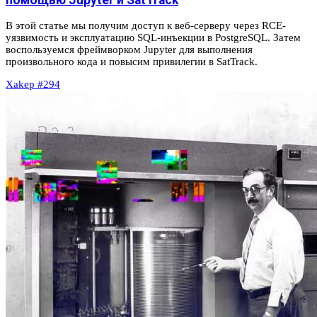
помощью Jupyter и SatTrack
В этой статье мы получим доступ к веб‑серверу через RCE-
уязвимость и эксплуатацию SQL-инъекции в PostgreSQL. Затем
воспользуемся фреймворком Jupyter для выполнения
произвольного кода и повысим привилегии в SatTrack.
Xakep #294