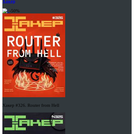
Хакер
-50%
Хакер #326. Router from Hell