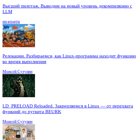
Высший пилотаж. Выводим на новый уровень декомпиляцию с
LLM
mr.grogrig
Релокации. Разбираемся, как Linux-программа находит функцию
во время выполнения
Моисей Сутулин
LD_PRELOAD Reloaded. Закрепляемся в Linux — от перехвата
функций до руткита BEURK
Моисей Сутулин