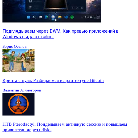
Подглядываем через DWM. Как превью приложений в
Windows выдают тайны
Борис Осепов
Крипта с нуля. Разбираемся в архитектуре Bitcoin
Валентин Холмогоров
HTB Pterodactyl. Подделываем активную сессию и повышаем
привилегии через udisks