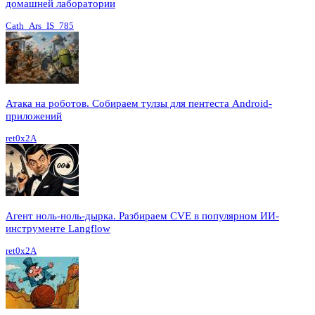
домашней лаборатории
Cath_Ars_IS_785
Атака на роботов. Собираем тулзы для пентеста Android-
приложений
ret0x2A
Агент ноль-ноль-дырка. Разбираем CVE в популярном ИИ-
инструменте Langflow
ret0x2A