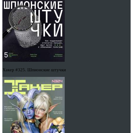
Хакер #325. Шпионские штучки