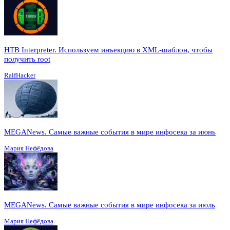
HTB Interpreter. Используем инъекцию в XML-шаблон, чтобы
получить root
RalfHacker
MEGANews. Cамые важные события в мире инфосека за июнь
Мария Нефёдова
MEGANews. Cамые важные события в мире инфосека за июль
Мария Нефёдова