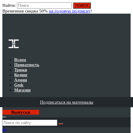
Найти:
Вход
Временная скидка 50%
на годовую подписку
!
Взлом
Приватность
Трюки
Кодинг
Админ
Geek
Магазин
Подписаться на материалы
Выпуски
Годовая
подписка
на