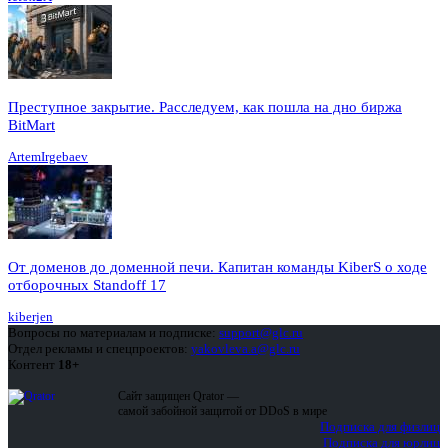
Преступное закрытие. Расследуем, как пошла на дно биржа
BitMart
ArtemIrgebaev
От доменов до доменной печи. Капитан команды KiberS о ходе
отборочных Standoff 17
kiberjen
Вопросы по материалам и подписке:
support@glc.ru
Отдел рекламы и спецпроектов:
yakovleva.a@glc.ru
Контент
18+
Сайт защищен Qrator —
самой забойной защитой от DDoS в мире
Подписка для физлиц
Подписка для юрлиц