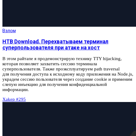
Взлом
HTB Download. Перехватываем терминал
суперпользователя при атаке на хост
В этом райтапе я продемонстрирую технику TTY hijacking,
которая позволяет захватить сессию терминала
суперпользователя. Также проэксплуатируем path traversal
для получения доступа к исходному коду приложения на Node.js,
украдем сессию пользователя через создание cookie и применим
слепую инъекцию для получения конфиденциальной
информации.
Xakep #295