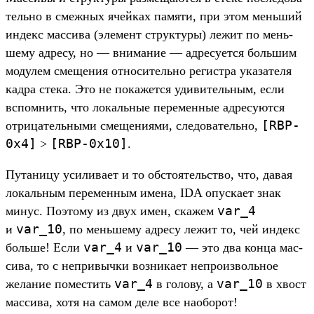
тель­но в смеж­ных ячей­ках памяти, при этом мень­ший
индекс мас­сива (эле­мент струк­туры) лежит по мень­
шему адре­су, но — вни­мание — адре­сует­ся боль­шим
модулем сме­щения отно­ситель­но регис­тра ука­зате­ля
кад­ра сте­ка. Это не покажет­ся уди­витель­ным, если
вспом­нить, что локаль­ные перемен­ные адре­суют­ся
[
RBP-
отри­цатель­ными сме­щени­ями, сле­дова­тель­но,
0x4]
[
RBP-0x10]
>
.
Пу­тани­цу уси­лива­ет и то обсто­ятель­ство, что, давая
локаль­ным перемен­ным име­на, IDA опус­кает знак
var_4
минус. Поэто­му из двух имен, ска­жем
var_10
и
, по мень­шему адре­су лежит то, чей индекс
var_4
var_10
боль­ше! Если
и
— это два кон­ца мас­
сива, то с неп­ривыч­ки воз­ника­ет неп­роиз­воль­ное
var_4
var_10
желание помес­тить
в голову, а
в хвост
мас­сива, хотя на самом деле все наобо­рот!