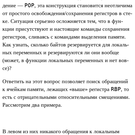
POP
дение —
, эта конс­трук­ция ста­новит­ся неот­личима
от прос­того осво­бож­дения/сох­ранения регис­тров в сте­
ке. Ситу­ация серь­езно осложня­ется тем, что в фун­
кции при­сутс­тву­ют и нас­тоящие коман­ды сох­ранения
регис­тров, сли­ваясь с коман­дами выделе­ния памяти.
Как узнать, сколь­ко бай­тов резер­виру­ется для локаль­
ных перемен­ных и резер­виру­ются ли они вооб­ще
(может, в фун­кции локаль­ных перемен­ных и нет вов­
се)?
От­ветить на этот воп­рос поз­воля­ет поиск обра­щений
RBP
к ячей­кам памяти, лежащих «выше» регис­тра
, то
есть с отри­цатель­ными отно­ситель­ными сме­щени­ями.
Рас­смот­рим два при­мера.
В левом из них никако­го обра­щения к локаль­ным