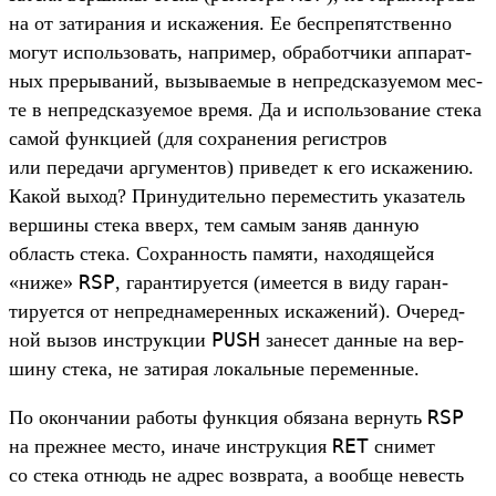
на от затира­ния и иска­жения. Ее бес­пре­пятс­твен­но
могут исполь­зовать, нап­ример, обра­бот­чики аппа­рат­
ных пре­рыва­ний, вызыва­емые в неп­ред­ска­зуемом мес­
те в неп­ред­ска­зуемое вре­мя. Да и исполь­зование сте­ка
самой фун­кци­ей (для сох­ранения регис­тров
или переда­чи аргу­мен­тов) при­ведет к его иска­жению.
Какой выход? При­нуди­тель­но перемес­тить ука­затель
вер­шины сте­ка вверх, тем самым заняв дан­ную
область сте­ка. Сох­ранность памяти, находя­щей­ся
RSP
«ниже»
, гаран­тиру­ется (име­ется в виду гаран­
тиру­ется от неп­редна­мерен­ных иска­жений). Оче­ред­
PUSH
ной вызов инс­трук­ции
занесет дан­ные на вер­
шину сте­ка, не затирая локаль­ные перемен­ные.
RSP
По окон­чании работы фун­кция обя­зана вер­нуть
RET
на преж­нее мес­то, ина­че инс­трук­ция
сни­мет
со сте­ка отнюдь не адрес воз­вра­та, а вооб­ще невесть