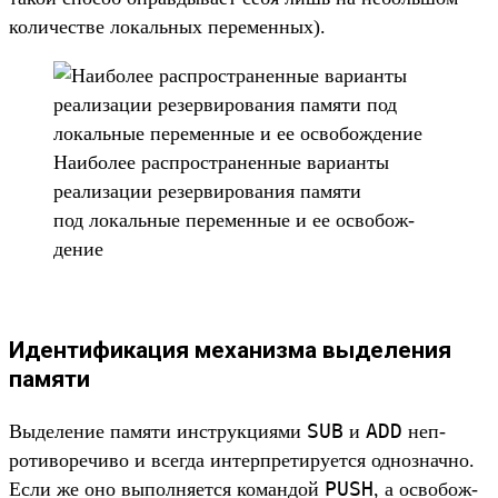
количес­тве локаль­ных перемен­ных).
На­ибо­лее рас­простра­нен­ные вари­анты
реали­зации резер­вирова­ния памяти
под локаль­ные перемен­ные и ее осво­бож­
дение
Идентификация механизма выделения
памяти
SUB
ADD
Вы­деле­ние памяти инс­трук­циями
и
неп­
ротиво­речи­во и всег­да интер­пре­тиру­ется однознач­но.
PUSH
Если же оно выпол­няет­ся коман­дой
, а осво­бож­