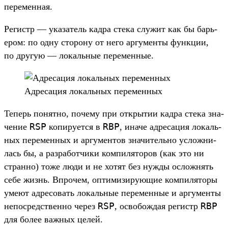
перемен­ная.
Ре­гистр — ука­затель кад­ра сте­ка слу­жит как бы барь­
ером: по одну сто­рону от него аргу­мен­ты фун­кции,
по дру­гую — локаль­ные перемен­ные.
Ад­ресация локаль­ных перемен­ных
Те­перь понят­но, почему при откры­тии кад­ра сте­ка зна­
RSP
RBP
чение
копиру­ется в
, ина­че адре­сация локаль­
ных перемен­ных и аргу­мен­тов зна­читель­но усложни­
лась бы, а раз­работ­чики ком­пилято­ров (как это ни
стран­но) тоже люди и не хотят без нуж­ды осложнять
себе жизнь. Впро­чем, опти­мизи­рующие ком­пилято­ры
уме­ют адре­совать локаль­ные перемен­ные и аргу­мен­ты
RSP
RBP
непос­редс­твен­но через
, осво­бож­дая регистр
для более важ­ных целей.