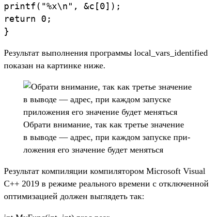
printf
(
"%x
\
n
"
,
&
c
[
0
])
;
return
0
;
}
Ре­зуль­тат выпол­нения прог­раммы local_vars_identified
показан на кар­тинке ниже.
Об­рати вни­мание, так как третье зна­чение
в выводе — адрес, при каж­дом запус­ке при­
ложе­ния его зна­чение будет менять­ся
Ре­зуль­тат ком­пиляции ком­пилято­ром Microsoft Visual
C++ 2019 в режиме реаль­ного вре­мени с отклю­чен­ной
опти­миза­цией дол­жен выг­лядеть так: