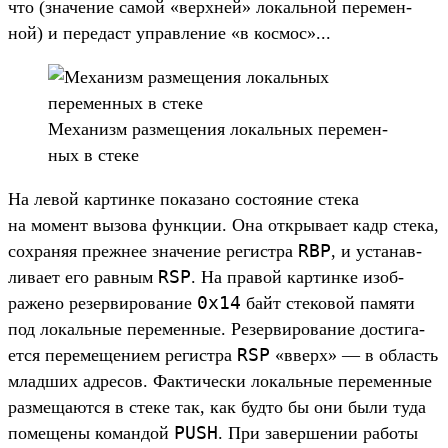
что (зна­чение самой «вер­хней» локаль­ной перемен­
ной) и передаст управле­ние «в кос­мос»...
Ме­ханизм раз­мещения локаль­ных перемен­
ных в сте­ке
На левой кар­тинке показа­но сос­тояние сте­ка
на момент вызова фун­кции. Она откры­вает кадр сте­ка,
RBP
сох­раняя преж­нее зна­чение регис­тра
, и уста­нав­
RSP
лива­ет его рав­ным
. На пра­вой кар­тинке изоб­
0x14
ражено резер­вирова­ние
байт сте­ковой памяти
под локаль­ные перемен­ные. Резер­вирова­ние дос­тига­
RSP
ется переме­щени­ем регис­тра
«вверх» — в область
млад­ших адре­сов. Фак­тичес­ки локаль­ные перемен­ные
раз­меща­ются в сте­ке так, как буд­то бы они были туда
PUSH
помеще­ны коман­дой
. При завер­шении работы