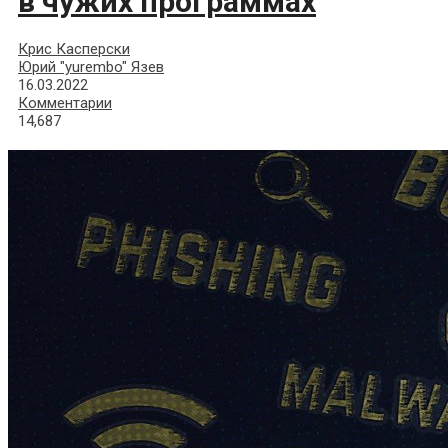
в чужих программах
Крис Касперски
Юрий "yurembo" Язев
16.03.2022
Комментарии
14,687