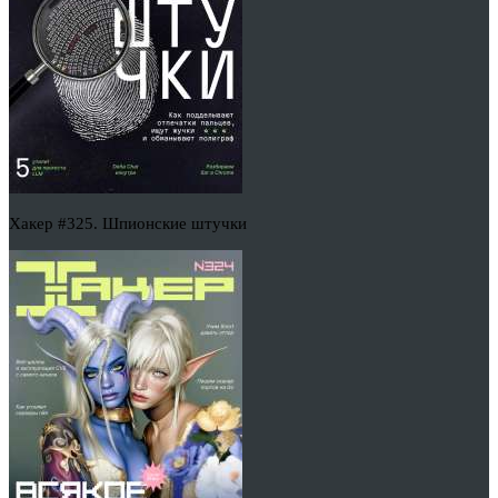
Хакер #325. Шпионские штучки