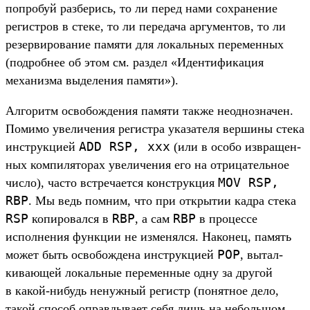
поп­робуй раз­берись, то ли перед нами сох­ранение
регис­тров в сте­ке, то ли переда­ча аргу­мен­тов, то ли
резер­вирова­ние памяти для локаль­ных перемен­ных
(под­робнее об этом см. раз­дел «Иден­тифика­ция
механиз­ма выделе­ния памяти»).
Ал­горитм осво­бож­дения памяти так­же неод­нозна­чен.
Помимо уве­личе­ния регис­тра ука­зате­ля вер­шины сте­ка
ADD
RSP,
xxx
инс­трук­цией
(или в осо­бо извра­щен­
ных ком­пилято­рах уве­личе­ния его на отри­цатель­ное
MOV
RSP,
чис­ло), час­то встре­чает­ся конс­трук­ция
RBP
. Мы ведь пом­ним, что при откры­тии кад­ра сте­ка
RSP
RBP
RBP
копиро­вал­ся в
, а сам
в про­цес­се
исполне­ния фун­кции не изме­нял­ся. Наконец, память
POP
может быть осво­бож­дена инс­трук­цией
, вытал­
кива­ющей локаль­ные перемен­ные одну за дру­гой
в какой‑нибудь ненуж­ный регистр (понят­ное дело,
такой спо­соб оправды­вает себя лишь на неболь­шом