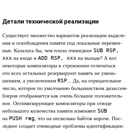
Детали технической реализации
Су­щес­тву­ет мно­жес­тво вари­антов реали­зации выделе­
ния и осво­бож­дения памяти под локаль­ные перемен­
SUB
RSP,
ные. Казалось бы, чем пло­хо оче­вид­ное
xxx
ADD
RSP,
xxx
на вхо­де и
на выходе? А вот
некото­рые ком­пилято­ры в стрем­лении отли­чать­ся
ото всех осталь­ных резер­виру­ют память не умень­
RSP
шени­ем, а уве­личе­нием
... Да, на отри­цатель­ное
чис­ло, которое по умол­чанию боль­шинс­твом дизас­сем­
бле­ров отоб­ража­ется как очень боль­шое положи­тель­
ное. Опти­мизи­рующие ком­пилято­ры при отво­де
SUB
неболь­шого количес­тва памяти изме­няют
PUSH
reg
на
, что на нес­коль­ко бай­тов короче. Пос­
леднее соз­дает оче­вид­ные проб­лемы иден­тифика­ции: