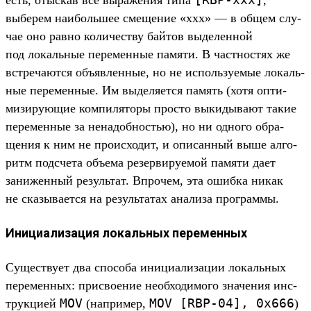
выберем наиболь­шее сме­щение «xxx» — в общем слу­
чае оно рав­но количес­тву бай­тов выделен­ной
под локаль­ные перемен­ные памяти. В час­тнос­тях же
встре­чают­ся объ­явленные, но не исполь­зуемые локаль­
ные перемен­ные. Им выделя­ется память (хотя опти­
мизи­рующие ком­пилято­ры прос­то выкиды­вают такие
перемен­ные за ненадоб­ностью), но ни одно­го обра­
щения к ним не про­исхо­дит, и опи­сан­ный выше алго­
ритм под­сче­та объ­ема резер­виру­емой памяти дает
занижен­ный резуль­тат. Впро­чем, эта ошиб­ка никак
не ска­зыва­ется на резуль­татах ана­лиза прог­раммы.
Инициализация локальных переменных
Су­щес­тву­ет два спо­соба ини­циали­зации локаль­ных
перемен­ных: прис­воение необ­ходимо­го зна­чения инс­
MOV
MOV [
RBP-04],
0x666
трук­цией
(нап­ример,
)