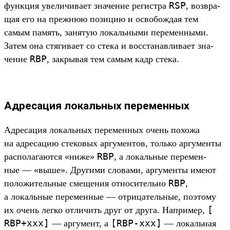
RSP
фун­кция уве­личи­вает зна­чение регис­тра
, воз­вра­
щая его на преж­нюю позицию и осво­бож­дая тем
самым память, занятую локаль­ными перемен­ными.
Затем она стя­гива­ет со сте­ка и вос­ста­нав­лива­ет зна­
RBP
чение
, зак­рывая тем самым кадр сте­ка.
Адресация локальных переменных
Ад­ресация локаль­ных перемен­ных очень похожа
на адре­сацию сте­ковых аргу­мен­тов, толь­ко аргу­мен­ты
RBP
рас­полага­ются «ниже»
, а локаль­ные перемен­
ные — «выше». Дру­гими сло­вами, аргу­мен­ты име­ют
RBP
положи­тель­ные сме­щения отно­ситель­но
,
а локаль­ные перемен­ные — отри­цатель­ные, поэто­му
[
их очень лег­ко отли­чить друг от дру­га. Нап­ример,
RBP+xxx]
[
RBP-xxx]
— аргу­мент, а
— локаль­ная