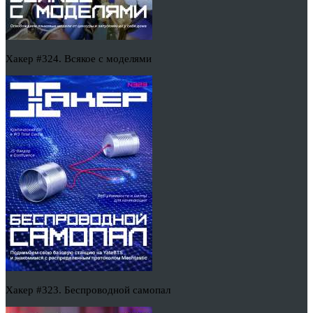
Хакер #324. Всякое с моделями
Хакер #323. Беспроводной самопал