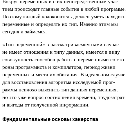
Вок­руг перемен­ных и с их непос­редс­твен­ным учас­
тием про­исхо­дят глав­ные события в любой прог­рамме.
Поэто­му каж­дый кодоко­патель дол­жен уметь находить
перемен­ные и опре­делять их тип. Имен­но этим мы
сегод­ня и зай­мем­ся.
«Тип перемен­ной» в рас­смат­рива­емом нами слу­чае
не име­ет отно­шения к типу дан­ных, име­ется в виду
совокуп­ность спо­собов работы с перемен­ными со сто­
роны прог­раммис­та и ком­пилято­ра, пери­од жиз­ни
перемен­ных и мес­та их оби­тания. В иде­аль­ном слу­чае
для вос­ста­нов­ления алго­рит­ма иссле­дуемой прог­
раммы неп­лохо выяс­нить тип дан­ных перемен­ных,
но это уже воп­рос соот­ношения вре­мени, тру­дозат­рат
и выгоды от получен­ной информа­ции.
Фундаментальные основы хакерства