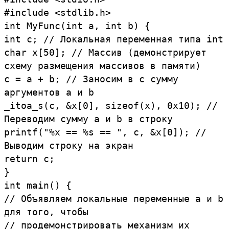
#include
<
stdlib.
h>
int
MyFunc
(
int
a
,
int
b
)
{
int
c
;
//
Локальная
переменная
типа
int
char
x
[
50
]
;
//
Массив (
демонстрирует
схему
размещения
массивов
в
памяти)
c
=
a
+
b
;
//
Заносим
в
c
сумму
аргументов
a
и
b
_itoa_s
(
c
,
&
x
[
0
]
,
sizeof
(
x
)
,
0x10
)
;
//
Переводим
сумму
a
и
b
в
строку
printf
(
"%x
==
%s
==
"
,
c
,
&
x
[
0
])
;
//
Выводим
строку
на
экран
return
c
;
}
int
main
(
)
{
//
Объявляем
локальные
переменные
a
и
b
для
того,
чтобы
//
продемонстрировать
механизм
их