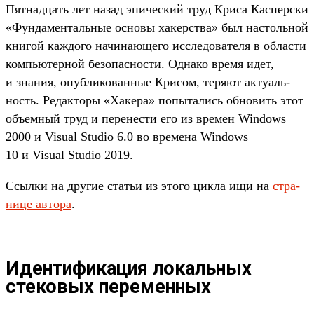
Пят­надцать лет назад эпи­чес­кий труд Кри­са Кас­пер­ски
«Фун­дамен­таль­ные осно­вы хакерс­тва» был нас­толь­ной
кни­гой каж­дого начина­юще­го иссле­дова­теля в области
компь­ютер­ной безопас­ности. Одна­ко вре­мя идет,
и зна­ния, опуб­ликован­ные Кри­сом, теря­ют акту­аль­
ность. Редак­торы «Хакера» попыта­лись обно­вить этот
объ­емный труд и перенес­ти его из вре­мен Windows
2000 и Visual Studio 6.0 во вре­мена Windows
10 и Visual Studio 2019.
Ссыл­ки на дру­гие статьи из это­го цик­ла ищи на
стра­
нице авто­ра
.
Идентификация локальных
стековых переменных