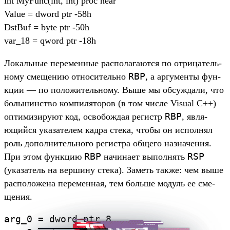
int MyFunc(int, int) proc near
Value = dword ptr -58h
DstBuf = byte ptr -50h
var_18 = qword ptr -18h
Ло­каль­ные перемен­ные рас­полага­ются по отри­цатель­
RBP
ному сме­щению отно­ситель­но
, а аргу­мен­ты фун­
кции — по положи­тель­ному. Выше мы обсужда­ли, что
боль­шинс­тво ком­пилято­ров (в том чис­ле Visual C++)
RBP
опти­мизи­руют код, осво­бож­дая регистр
, явля­
ющий­ся ука­зате­лем кад­ра сте­ка, что­бы он исполнял
роль допол­нитель­ного регис­тра обще­го наз­начения.
RBP
RSP
При этом фун­кцию
начина­ет выпол­нять
(ука­затель на вер­шину сте­ка). Заметь так­же: чем выше
рас­положе­на перемен­ная, тем боль­ше модуль ее сме­
щения.
arg_0
=
dword
ptr
8