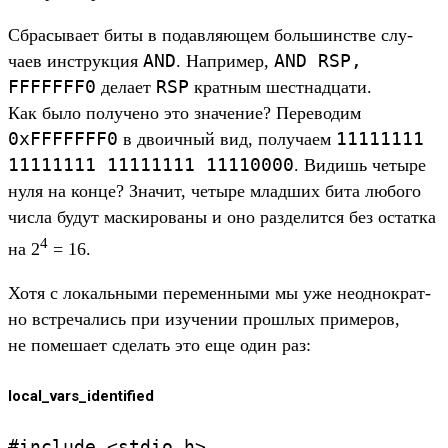
Сбра­сыва­ет биты в подав­ляющем боль­шинс­тве слу­
AND
AND
RSP,
чаев инс­трук­ция
. Нап­ример,
FFFFFFF0
RSP
дела­ет
крат­ным шес­тнад­цати.
Как было получе­но это зна­чение? Перево­дим
0xFFFFFFF0
11111111
в дво­ичный вид, получа­ем
11111111
11111111
11110000
. Видишь четыре
нуля на кон­це? Зна­чит, четыре млад­ших бита любого
чис­ла будут мас­кирова­ны и оно раз­делит­ся без остатка
4
на 2
= 16.
Хо­тя с локаль­ными перемен­ными мы уже неод­нократ­
но встре­чались при изу­чении прош­лых при­меров,
не помеша­ет сде­лать это еще один раз:
local_vars_identified
#include
<
stdio.
h>