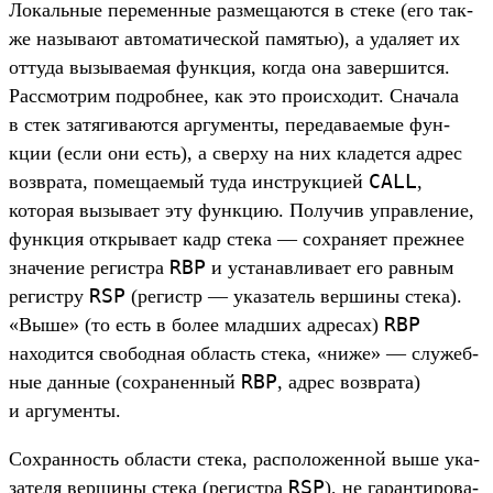
Ло­каль­ные перемен­ные раз­меща­ются в сте­ке (его так­
же называ­ют авто­мати­чес­кой памятью), а уда­ляет их
отту­да вызыва­емая фун­кция, ког­да она завер­шится.
Рас­смот­рим под­робнее, как это про­исхо­дит. Сна­чала
в стек затяги­вают­ся аргу­мен­ты, переда­ваемые фун­
кции (если они есть), а свер­ху на них кла­дет­ся адрес
CALL
воз­вра­та, помеща­емый туда инс­трук­цией
,
которая вызыва­ет эту фун­кцию. Получив управле­ние,
фун­кция откры­вает кадр сте­ка — сох­раня­ет преж­нее
RBP
зна­чение регис­тра
и уста­нав­лива­ет его рав­ным
RSP
регис­тру
(регистр — ука­затель вер­шины сте­ка).
RBP
«Выше» (то есть в более млад­ших адре­сах)
находит­ся сво­бод­ная область сте­ка, «ниже» — слу­жеб­
RBP
ные дан­ные (сох­ранен­ный
, адрес воз­вра­та)
и аргу­мен­ты.
Сох­ранность области сте­ка, рас­положен­ной выше ука­
RSP
зате­ля вер­шины сте­ка (регис­тра
), не гаран­тирова­