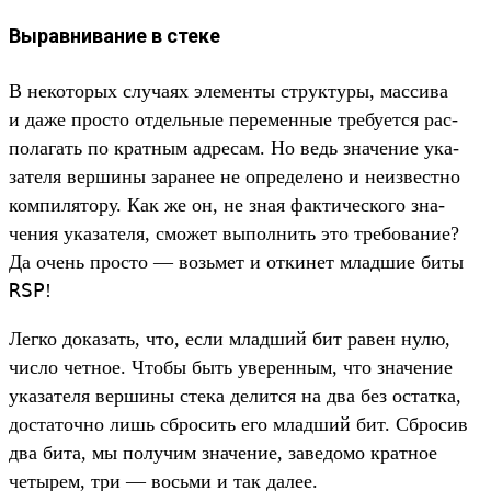
Выравнивание в стеке
В некото­рых слу­чаях эле­мен­ты струк­туры, мас­сива
и даже прос­то отдель­ные перемен­ные тре­бует­ся рас­
полагать по крат­ным адре­сам. Но ведь зна­чение ука­
зате­ля вер­шины заранее не опре­деле­но и неиз­вес­тно
ком­пилято­ру. Как же он, не зная фак­тичес­кого зна­
чения ука­зате­ля, смо­жет выпол­нить это тре­бова­ние?
Да очень прос­то — возь­мет и отки­нет млад­шие биты
RSP
!
Лег­ко доказать, что, если млад­ший бит равен нулю,
чис­ло чет­ное. Что­бы быть уве­рен­ным, что зна­чение
ука­зате­ля вер­шины сте­ка делит­ся на два без остатка,
дос­таточ­но лишь сбро­сить его млад­ший бит. Сбро­сив
два бита, мы получим зна­чение, заведо­мо крат­ное
четырем, три — вось­ми и так далее.