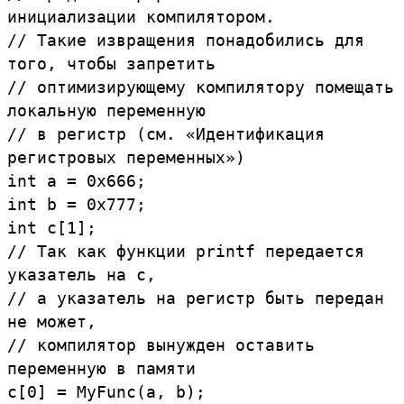
инициализации
компилятором.
//
Такие
извращения
понадобились
для
того,
чтобы
запретить
//
оптимизирующему
компилятору
помещать
локальную
переменную
//
в
регистр (
см.
«Идентификация
регистровых
переменных»)
int
a
=
0x666
;
int
b
=
0x777
;
int
c
[
1
]
;
//
Так
как
функции
printf
передается
указатель
на
с,
//
а
указатель
на
регистр
быть
передан
не
может,
//
компилятор
вынужден
оставить
переменную
в
памяти
c
[
0
]
=
MyFunc
(
a
,
b
)
;