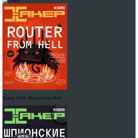
-50%
Хакер #326. Router from Hell