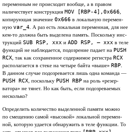
перемен­ным не про­исхо­дит вооб­ще, а в пра­вом
MOV [
RBP-4],
0x666
наличес­тву­ет конс­трук­ция
,
0x666
копиру­ющая зна­чение
в локаль­ную перемен­
var_4
ную
. А раз есть локаль­ная перемен­ная, для нее
кем‑то дол­жна быть выделе­на память. Пос­коль­ку инс­
SUB
RSP,
xxx
ADD
RSP,
–
xxx
трук­ций
и
в теле
PUSH
фун­кций не наб­люда­ется, подоз­рение пада­ет на
RCX
RCX
, так как сох­ранен­ное содер­жимое регис­тра
RBP
рас­полага­ется в сте­ке на четыре бай­та «выше»
.
В дан­ном слу­чае подоз­рева­ется лишь одна коман­да —
PUSH
RCX
PUSH
RBP
, пос­коль­ку
на роль «резер­
ватора» не тянет. Но как быть, если подоз­рева­емых
нес­коль­ко?
Оп­ределить количес­тво выделен­ной памяти мож­но
по сме­щению самой «высокой» локаль­ной перемен­
ной, которую уда­ется обна­ружить в теле фун­кции. То
[
RBP-xxx]
есть, отыс­кав все выраже­ния типа
,