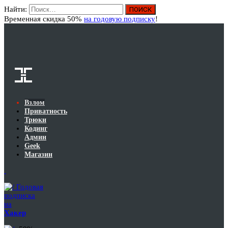
Найти:
Вход
Временная скидка 50%
на годовую подписку
!
Взлом
Приватность
Трюки
Кодинг
Админ
Geek
Магазин
Годовая
подписка
на
Хакер