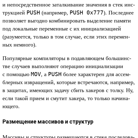
и непос­редс­твен­ное затал­кивание зна­чения в стек инс­
PUSH
PUSH
0x777
трук­цией
(нап­ример,
). Пос­леднее
поз­воля­ет выгод­но ком­биниро­вать выделе­ние памяти
под локаль­ные перемен­ные с их ини­циали­заци­ей
(разуме­ется, толь­ко в том слу­чае, если этих перемен­
ных нем­ного).
По­пуляр­ные ком­пилято­ры в подав­ляющем боль­шинс­
тве слу­чаев выпол­няют опе­рацию ини­циали­зации
MOV
PUSH
с помощью
, а
более харак­терен для ассем­
блер­ных извра­щений, которые встре­чают­ся, нап­ример,
в защитах, име­ющих задачу сбить хакеров с тол­ку. Ну,
если такой при­ем и сму­тит хакера, то толь­ко начина­
юще­го.
Размещение массивов и структур
Мас­сивы и струк­туры раз­меща­ются в сте­ке пос­ледова­