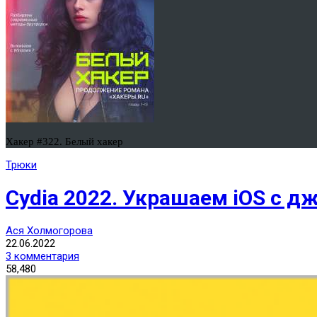
Хакер #322. Белый хакер
Трюки
Cydia 2022. Украшаем iOS с
Ася Холмогорова
22.06.2022
3 комментария
58,480