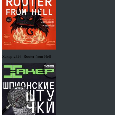
Хакер #326. Router from Hell