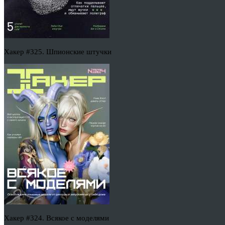
Хакер #325. Шпионские штучки
Хакер #324. Всякое с моделями