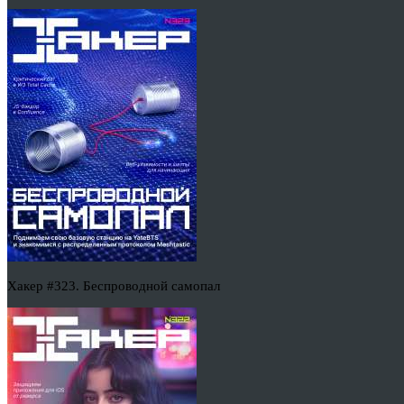
Хакер #323. Беспроводной самопал