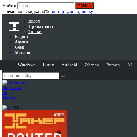
Найти:
Временная скидка 50%
на годовую подписку
!
Взлом
Приватность
Трюки
Кодинг
Админ
Geek
Магазин
Windows
Linux
Android
Железо
Python
AI
Годовая
подписка
на
Хакер
-50%