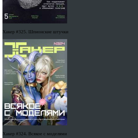
Хакер #325. Шпионские штучки
Хакер #324. Всякое с моделями