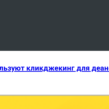
пользуют кликджекинг для деа