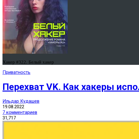
Хакер #322. Белый хакер
Приватность
Перехват VK. Как хакеры ис
Ильдар Кудашев
19.08.2022
7 комментариев
31,717