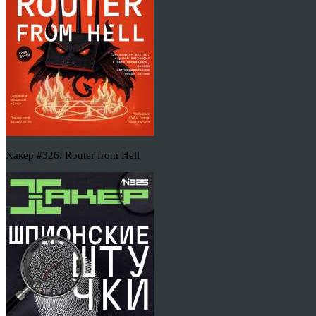
Хакер #326. Router from Hell