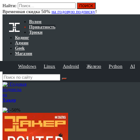
Найти:
Временная скидка 50%
на годовую подписку
!
Взлом
Приватность
Трюки
Кодинг
Админ
Geek
Магазин
Windows
Linux
Android
Железо
Python
AI
Годовая
подписка
на
Хакер
-50%