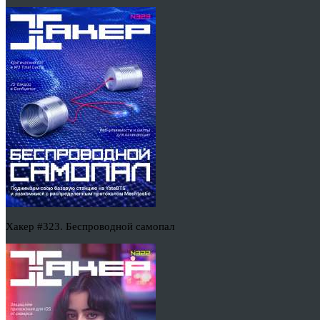
Хакер #323. Беспроводной самопал