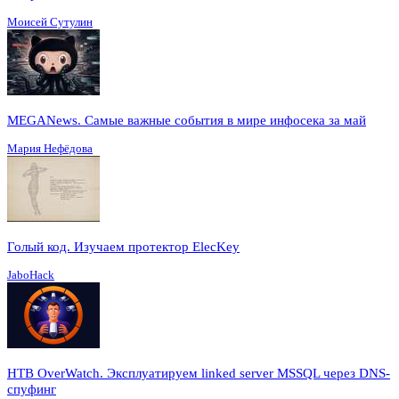
Моисей Сутулин
MEGANews. Cамые важные события в мире инфосека за май
Мария Нефёдова
Голый код. Изучаем протектор ElecKey
JaboHack
HTB OverWatch. Эксплуатируем linked server MSSQL через DNS-
спуфинг