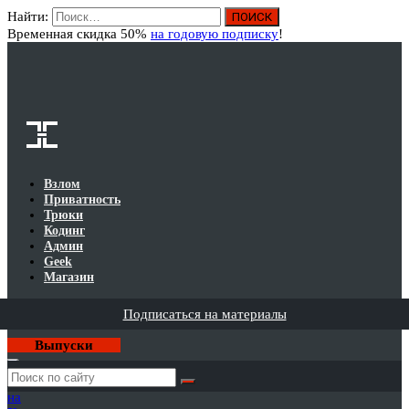
Найти:
Вход
Временная скидка 50%
на годовую подписку
!
Взлом
Приватность
Трюки
Кодинг
Админ
Geek
Магазин
Подписаться на материалы
Выпуски
Годовая
подписка
на