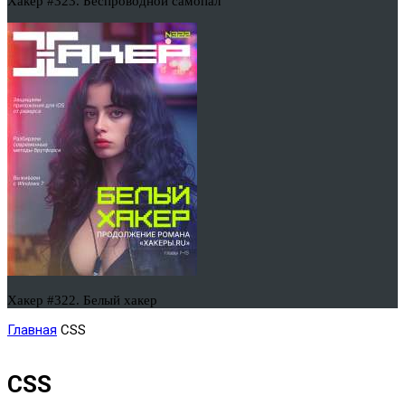
Хакер #323. Беспроводной самопал
Хакер #322. Белый хакер
Главная
CSS
CSS