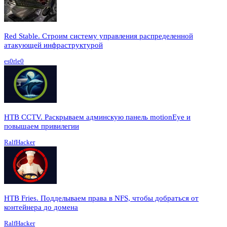
Red Stable. Строим систему управления распределенной
атакующей инфраструктурой
es0rle0
HTB CCTV. Раскрываем админскую панель motionEye и
повышаем привилегии
RalfHacker
HTB Fries. Подделываем права в NFS, чтобы добраться от
контейнера до домена
RalfHacker