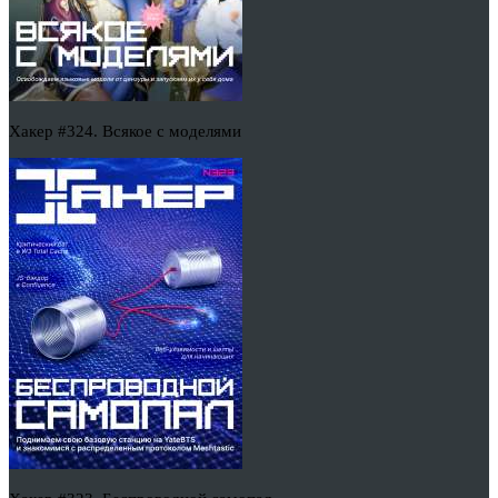
Хакер #324. Всякое с моделями