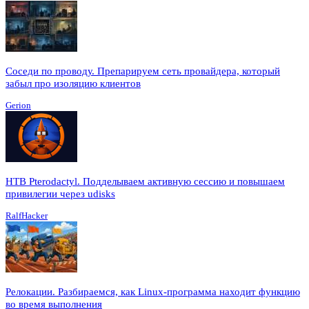
Соседи по проводу. Препарируем сеть провайдера, который
забыл про изоляцию клиентов
Gerion
HTB Pterodactyl. Подделываем активную сессию и повышаем
привилегии через udisks
RalfHacker
Релокации. Разбираемся, как Linux-программа находит функцию
во время выполнения