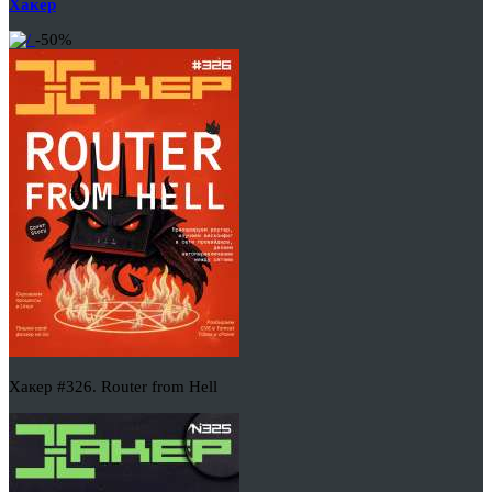
Хакер
-50%
Хакер #326. Router from Hell