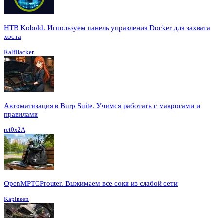
HTB Kobold. Используем панель управления Docker для захвата
хоста
RalfHacker
Автоматизация в Burp Suite. Учимся работать с макросами и
правилами
ret0x2A
OpenMPTCProuter. Выжимаем все соки из слабой сети
Kapinsen