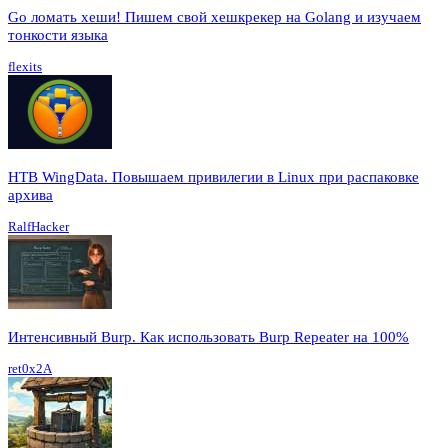
Go ломать хеши! Пишем свой хешкрекер на Golang и изучаем
тонкости языка
flexits
HTB WingData. Повышаем привилегии в Linux при распаковке
архива
RalfHacker
Интенсивный Burp. Как использовать Burp Repeater на 100%
ret0x2A