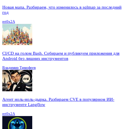
Новая мапа. Разбираем, что изменилось в sqlmap за последний
год
ret0x2A
CI/CD на голом Bash. Собираем и публикуем приложения для
Android без лишних инструментов
Владимир Тимофеев
Агент ноль-ноль-дырка. Разбираем CVE в популярном ИИ-
инструменте Langflow
ret0x2A