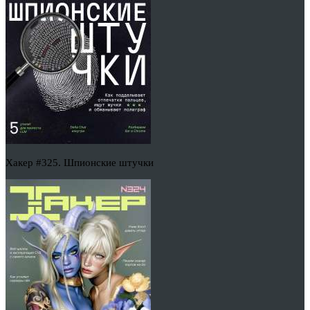
Хакер #325. Шпионские штучки