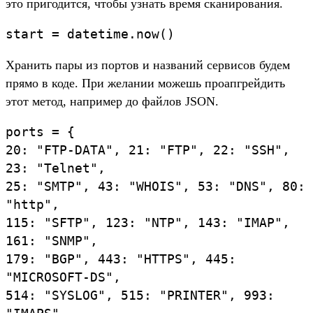
это при­годит­ся, что­бы узнать вре­мя ска­ниро­вания.
start
=
datetime
.
now
(
)
Хра­нить пары из пор­тов и наз­ваний сер­висов будем
пря­мо в коде. При желании можешь про­апгрей­дить
этот метод, нап­ример до фай­лов JSON.
ports
=
{
20
:
"
FTP-DATA
"
,
21
:
"
FTP
"
,
22
:
"
SSH
"
,
23
:
"
Telnet
"
,
25
:
"
SMTP
"
,
43
:
"
WHOIS
"
,
53
:
"
DNS
"
,
80
:
"
http
"
,
115
:
"
SFTP
"
,
123
:
"
NTP
"
,
143
:
"
IMAP
"
,
161
:
"
SNMP
"
,
179
:
"
BGP
"
,
443
:
"
HTTPS
"
,
445
:
"
MICROSOFT-DS
"
,
514
:
"
SYSLOG
"
,
515
:
"
PRINTER
"
,
993
: