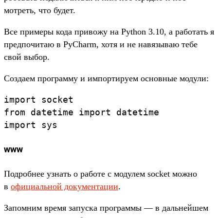
мотреть, что будет.
Все при­меры кода при­вожу на Python 3.10, а работать я
пред­почитаю в PyCharm, хотя и не навязы­ваю тебе
свой выбор.
Соз­даем прог­рамму и импорти­руем основные модули:
import
socket
from
datetime
import
datetime
import
sys
www
Под­робнее узнать о работе с модулем socket мож­но
в
офи­циаль­ной докумен­тации
.
За­пом­ним вре­мя запус­ка прог­раммы — в даль­нейшем