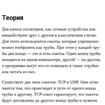
Теория
Для начала пос­мотрим, как сетевые устрой­ства вза­
имо­дей­ству­ют друг с дру­гом в клас­сичес­ком слу­чае.
Для это­го исполь­зуют­ся сокеты, которые упро­щен­но
мож­но изоб­разить как тру­бы. При этом у каж­дой тру­
бы два кон­ца — это и есть сокеты. Один конец тру­бы
находит­ся на одном компь­юте­ре, дру­гой — на дру­гом,
а прог­раммы могут что‑то помещать в такие «тру­бы»
или читать из них.
Су­щес­тву­ет два типа сокетов: TCP и UDP. Они отли­
чают­ся тем, что про­исхо­дит в пути от одно­го кон­ца
тру­бы к дру­гому. TCP-сокет гаран­тиру­ет, что пакеты
будут дос­тавле­ны до дру­гого кон­ца тру­бы в нуж­ном