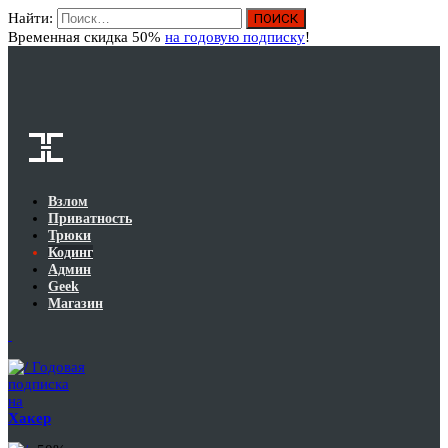
Найти:
Вход
Временная скидка 50%
на годовую подписку
!
Взлом
Приватность
Трюки
Кодинг
Админ
Geek
Магазин
Годовая
подписка
на
Хакер