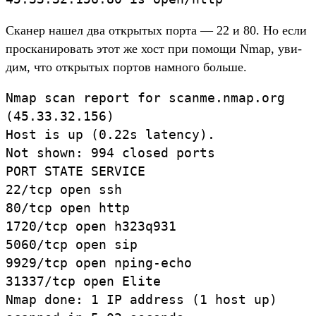
Ска­нер нашел два откры­тых пор­та — 22 и 80. Но если
прос­каниро­вать этот же хост при помощи Nmap, уви­
дим, что откры­тых пор­тов нам­ного боль­ше.
Nmap
scan
report
for
scanme
.
nmap
.
org
(
45.
33
.
32.
156
)
Host
is
up
(
0.
22
s
latency
)
.
Not
shown
:
994
closed
ports
PORT
STATE
SERVICE
22
/
tcp
open
ssh
80
/
tcp
open
http
1720
/
tcp
open
h323q931
5060
/
tcp
open
sip
9929
/
tcp
open
nping
-
echo
31337
/
tcp
open
Elite
Nmap
done
:
1
IP
address
(
1
host
up
)