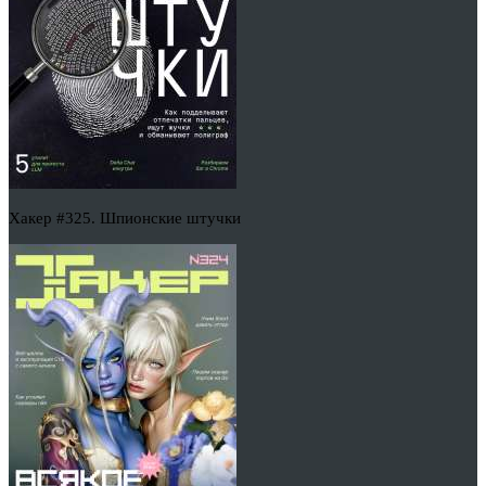
Хакер #325. Шпионские штучки