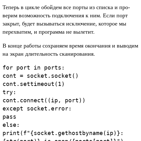
Те­перь в цик­ле обой­дем все пор­ты из спис­ка и про­
верим воз­можность под­клю­чения к ним. Если порт
зак­рыт, будет вызывать­ся исклю­чение, которое мы
перех­ватим, и прог­рамма не вылетит.
В кон­це работы сох­раня­ем вре­мя окон­чания и выводим
на экран дли­тель­ность ска­ниро­вания.
for
port
in
ports
:
cont
=
socket
.
socket
(
)
cont
.
settimeout
(
1
)
try
:
cont
.
connect
(
(
ip
,
port
)
)
except
socket
.
error
:
pass
else
:
print
(
f
"
{
socket
.
gethostbyname
(
ip
)
}
: