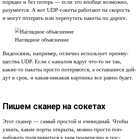
поряд­ке и без потерь — если это вооб­ще воз­можно,
разуме­ется. А вот UDP-сокеты работа­ют на ско­рость
и могут потерять или перепу­тать пакеты по дороге.
Наг­лядное объ­ясне­ние
Ви­деос­вязь, нап­ример, отлично исполь­зует пре­иму­
щес­тва UDP. Если с каналом вдруг что‑то не так,
какие‑то пакеты прос­то потеря­ются, а оставши­еся дой­
дут в срок, и какая‑никакая кар­тинка все рав­но будет.
Пишем сканер на сокетах
Этот ска­нер — самый прос­той и оче­вид­ный. Что­бы
узнать, какие пор­ты откры­ты, мож­но прос­то поп­
робовать под­клю­чить­ся к ним пооче­ред­но и пос­