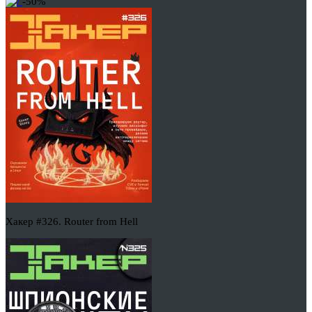
-50%
Хакер #326. Router from Hell