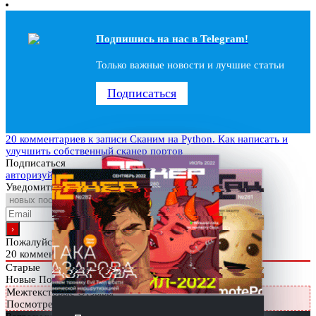
Подпишись на наc в Telegram!
Только важные новости и лучшие статьи
Подписаться
20 комментариев
к записи Сканим на Python. Как написать и
улучшить собственный сканер портов
Подписаться
авторизуйтесь
Уведомить о
Пожалуйста, войдите, чтобы прокомментировать
20
комментариев
Старые
Новые
Популярные
Межтекстовые Отзывы
Посмотреть все комментарии