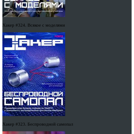
Хакер #324. Всякое с моделями
Хакер #323. Беспроводной самопал