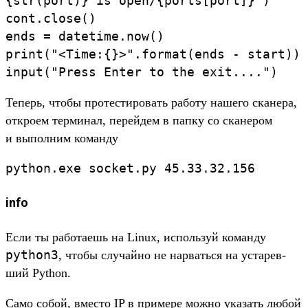
{
str
(
port
)
}
is
open/
{
ports
[
port
]
}
"
)
cont
.
close
(
)
ends
=
datetime
.
now
(
)
print
(
"
<
Time:{}
>
"
.
format
(
ends
-
start
)
)
input
(
"
Press
Enter
to
the
exit...
.
"
)
Те­перь, что­бы про­тес­тировать работу нашего ска­нера,
откро­ем тер­минал, перей­дем в пап­ку со ска­нером
и выпол­ним коман­ду
python
.
exe
socket
.
py
45.
33
.
32.
156
info
Ес­ли ты работа­ешь на Linux, исполь­зуй коман­ду
python3
, что­бы слу­чай­но не нар­вать­ся на уста­рев­
ший Python.
Са­мо собой, вмес­то IP в при­мере мож­но ука­зать любой