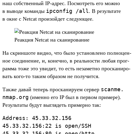
наш собс­твен­ный IP-адрес. Пос­мотреть его мож­но
ipconfig /
all
в выводе коман­ды
. В резуль­тате
в окне с Netcat про­изой­дет сле­дующее.
Ре­акция Netcat на ска­ниро­вание
На скрин­шоте вид­но, что было уста­нов­лено пол­ноцен­
ное соеди­нение, и, конеч­но, в реаль­нос­ти любая прог­
рамма тоже это уви­дит, то есть незамет­но прос­каниро­
вать кого‑то таким обра­зом не получит­ся.
scanme.
Так­же давай теперь прос­каниру­ем сер­вер
nmap.
org
(имен­но его IP был в пер­вом при­мере).
Резуль­таты будут выг­лядеть при­мер­но так:
Address
:
45.
33
.
32.
156
45.
33
.
32.
156
:
22
is
open
/
SSH
45.
33
.
32.
156
:
80
is
open
/
http