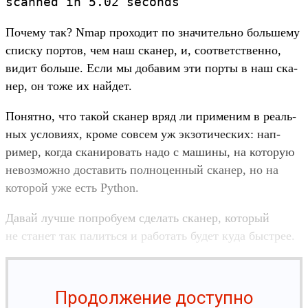
scanned
in
5.
02
seconds
По­чему так? Nmap про­ходит по зна­читель­но боль­шему
спис­ку пор­тов, чем наш ска­нер, и, соот­ветс­твен­но,
видит боль­ше. Если мы добавим эти пор­ты в наш ска­
нер, он тоже их най­дет.
По­нят­но, что такой ска­нер вряд ли при­меним в реаль­
ных усло­виях, кро­ме сов­сем уж экзо­тичес­ких: нап­
ример, ког­да ска­ниро­вать надо с машины, на которую
невоз­можно дос­тавить пол­ноцен­ный ска­нер, но на
которой уже есть Python.
Да­вай луч­ше поп­робу­ем сде­лать ска­нер, который
не ста­нет так палить­ся и работать будет куда быс­трее.
Продолжение доступно