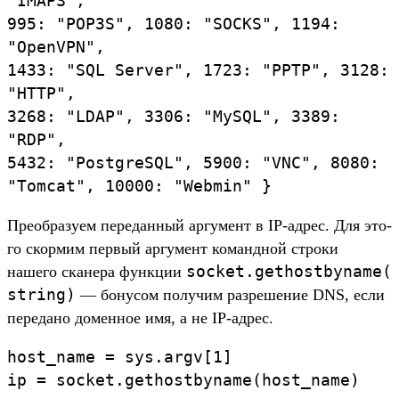
"
IMAPS
"
,
995
:
"
POP3S
"
,
1080
:
"
SOCKS
"
,
1194
:
"
OpenVPN
"
,
1433
:
"
SQL
Server
"
,
1723
:
"
PPTP
"
,
3128
:
"
HTTP
"
,
3268
:
"
LDAP
"
,
3306
:
"
MySQL
"
,
3389
:
"
RDP
"
,
5432
:
"
PostgreSQL
"
,
5900
:
"
VNC
"
,
8080
:
"
Tomcat
"
,
10000
:
"
Webmin
"
}
Пре­обра­зуем передан­ный аргу­мент в IP-адрес. Для это­
го скор­мим пер­вый аргу­мент коман­дной стро­ки
socket.
gethostbyname(
нашего ска­нера фун­кции
string)
— бонусом получим раз­решение DNS, если
переда­но домен­ное имя, а не IP-адрес.
host_name
=
sys
.
argv
[
1
]
ip
=
socket
.
gethostbyname
(
host_name
)