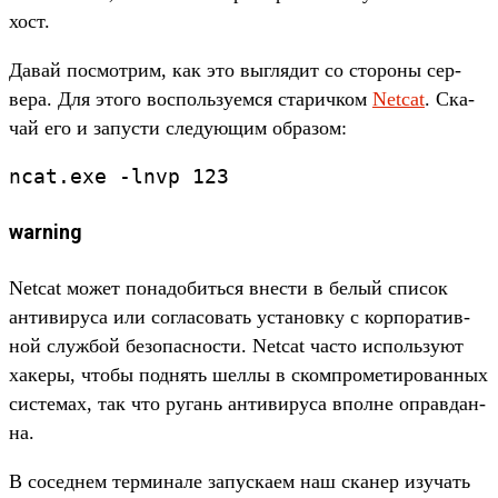
хост.
Да­вай пос­мотрим, как это выг­лядит со сто­роны сер­
вера. Для это­го вос­поль­зуем­ся ста­рич­ком
Netcat
. Ска­
чай его и запус­ти сле­дующим обра­зом:
ncat
.
exe
-
lnvp
123
warning
Netcat может понадо­бить­ся внес­ти в белый спи­сок
анти­виру­са или сог­ласовать уста­нов­ку с кор­поратив­
ной служ­бой безопас­ности. Netcat час­то исполь­зуют
хакеры, что­бы под­нять шел­лы в ском­про­мети­рован­ных
сис­темах, так что ругань анти­виру­са впол­не оправдан­
на.
В сосед­нем тер­минале запус­каем наш ска­нер изу­чать