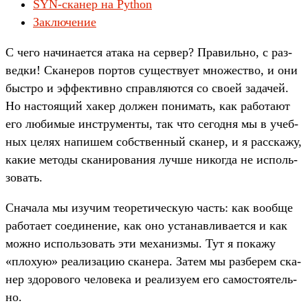
SYN-сканер на Python
Заключение
С чего начина­ется ата­ка на сер­вер? Пра­виль­но, с раз­
ведки! Ска­неров пор­тов сущес­тву­ет мно­жес­тво, и они
быс­тро и эффектив­но справ­ляют­ся со сво­ей задачей.
Но нас­тоящий хакер дол­жен понимать, как работа­ют
его любимые инс­тру­мен­ты, так что сегод­ня мы в учеб­
ных целях напишем собс­твен­ный ска­нер, и я рас­ска­жу,
какие методы ска­ниро­вания луч­ше никог­да не исполь­
зовать.
Сна­чала мы изу­чим теоре­тичес­кую часть: как вооб­ще
работа­ет соеди­нение, как оно уста­нав­лива­ется и как
мож­но исполь­зовать эти механиз­мы. Тут я покажу
«пло­хую» реали­зацию ска­нера. Затем мы раз­берем ска­
нер здо­рово­го челове­ка и реали­зуем его самос­тоятель­
но.