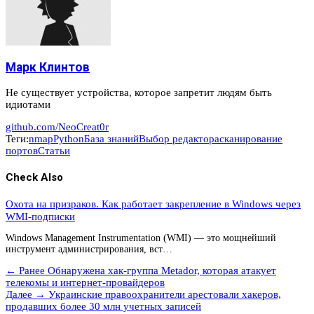
Марк Клинтов
Не существует устройства, которое запретит людям быть
идиотами
github.com/NeoCreat0r
Теги:
nmap
Python
База знаний
Выбор редактора
сканирование
портов
Статьи
Check Also
Охота на призраков. Как работает закрепление в Windows через
WMI-подписки
Windows Management Instrumentation (WMI) — это мощнейший
инструмент администрирования, вст…
← Ранее
Обнаружена хак-группа Metador, которая атакует
телекомы и интернет-провайдеров
Далее →
Украинские правоохранители арестовали хакеров,
продавших более 30 млн учетных записей