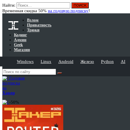
Найти:
Временная скидка 50%
на годовую подписку
!
Взлом
Приватность
Трюки
Кодинг
Админ
Geek
Магазин
Windows
Linux
Android
Железо
Python
AI
Годовая
подписка
на
Хакер
-50%