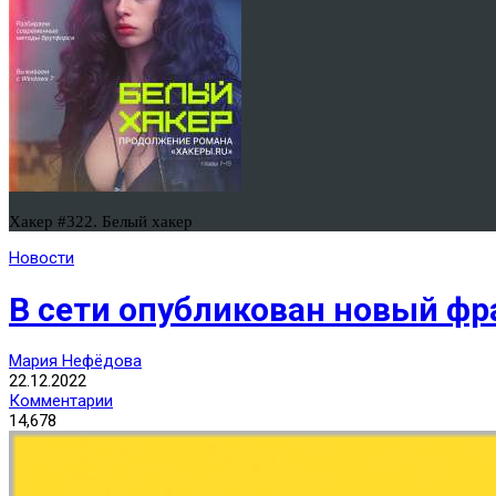
Хакер #322. Белый хакер
Новости
В сети опубликован новый ф
Мария Нефёдова
22.12.2022
Комментарии
14,678