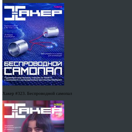
Хакер #323. Беспроводной самопал