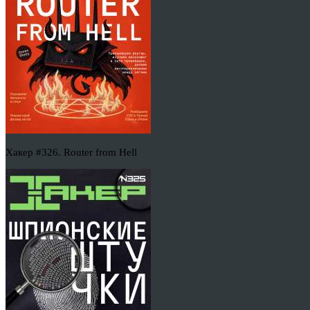
Хакер #326. Router from Hell