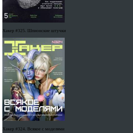
Хакер #325. Шпионские штучки
Хакер #324. Всякое с моделями