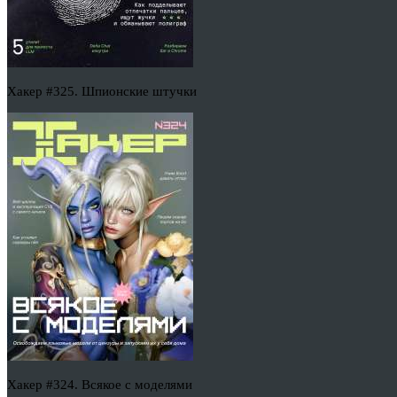
Хакер #325. Шпионские штучки
Хакер #324. Всякое с моделями