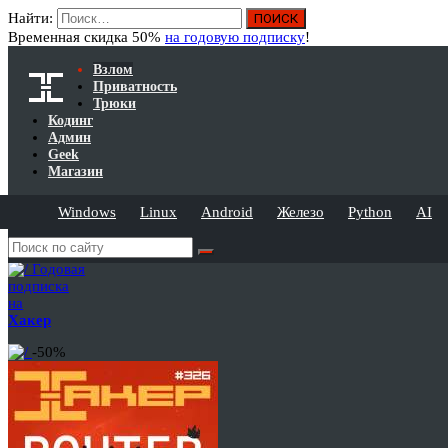
Найти:
Временная скидка 50%
на годовую подписку
!
Взлом
Приватность
Трюки
Кодинг
Админ
Geek
Магазин
Windows
Linux
Android
Железо
Python
AI
Годовая
подписка
на
Хакер
-50%