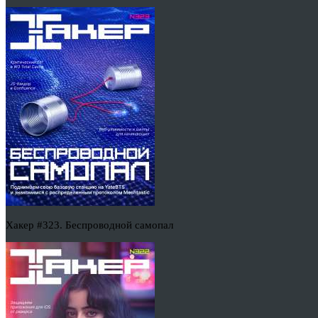
Хакер #323. Беспроводной самопал