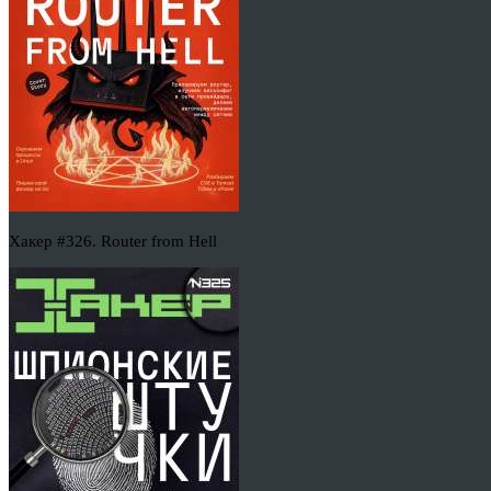
Хакер #326. Router from Hell