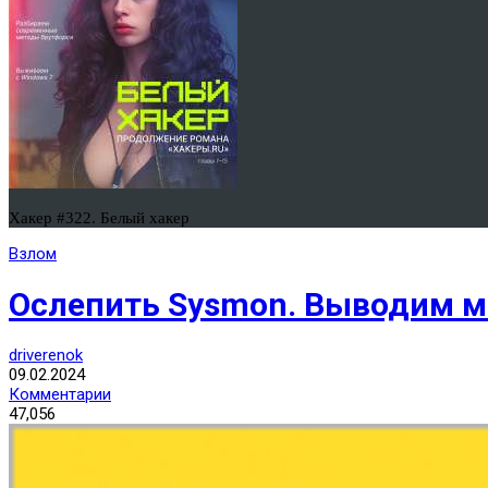
Хакер #322. Белый хакер
Взлом
Ослепить Sysmon. Выводим м
driverenok
09.02.2024
Комментарии
47,056