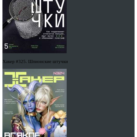
Хакер #325. Шпионские штучки