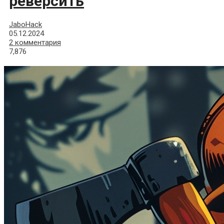
реверсить
JaboHack
05.12.2024
2 комментария
7,876