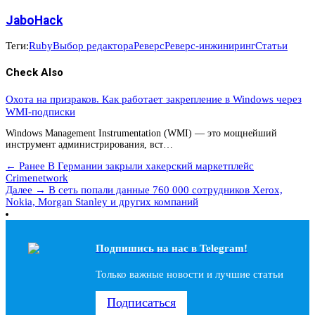
JaboHack
Теги:
Ruby
Выбор редактора
Реверс
Реверс-инжиниринг
Статьи
Check Also
Охота на призраков. Как работает закрепление в Windows через
WMI-подписки
Windows Management Instrumentation (WMI) — это мощнейший
инструмент администрирования, вст…
← Ранее
В Германии закрыли хакерский маркетплейс
Crimenetwork
Далее →
В сеть попали данные 760 000 сотрудников Xerox,
Nokia, Morgan Stanley и других компаний
Подпишись на наc в Telegram!
Только важные новости и лучшие статьи
Подписаться