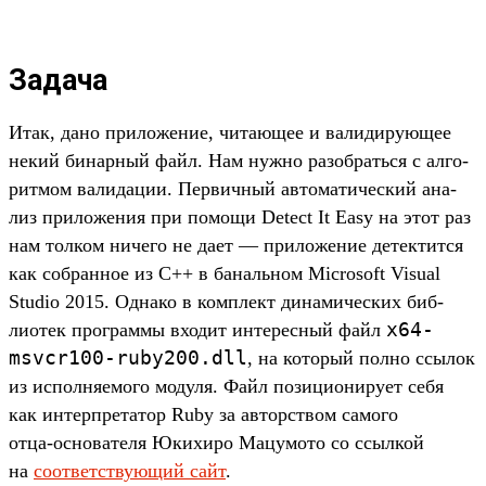
Задача
Итак, дано при­ложе­ние, чита­ющее и валиди­рующее
некий бинар­ный файл. Нам нуж­но разоб­рать­ся с алго­
рит­мом валида­ции. Пер­вичный авто­мати­чес­кий ана­
лиз при­ложе­ния при помощи Detect It Easy на этот раз
нам тол­ком ничего не дает — при­ложе­ние детек­тится
как соб­ранное из C++ в баналь­ном Microsoft Visual
Studio 2015. Одна­ко в ком­плект динами­чес­ких биб­
x64-
лиотек прог­раммы вхо­дит инте­рес­ный файл
msvcr100-ruby200.
dll
, на который пол­но ссы­лок
из исполня­емо­го модуля. Файл позици­они­рует себя
как интер­пре­татор Ruby за авторс­твом самого
отца‑осно­вате­ля Юки­хиро Мацумо­то со ссыл­кой
на
со­ответс­тву­ющий сайт
.