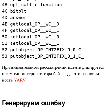
4B
opt_
call_
c_
function
4C
bitblt
4D
answer
4E
getlocal_
OP__
WC__
0
4F
getlocal_
OP__
WC__
1
50
setlocal_
OP__
WC__
0
51
setlocal_
OP__
WC__
1
52
putobject_
OP_
INT2FIX_
O_
0_
C_
53
putobject_
OP_
INT2FIX_
O_
1_
C_
При вни­матель­ном рас­смот­рении иден­тифици­рует­ся
и сам тип интер­пре­тато­ра байт‑кода, это раз­новид­
ность
YARV
.
Генерируем ошибку