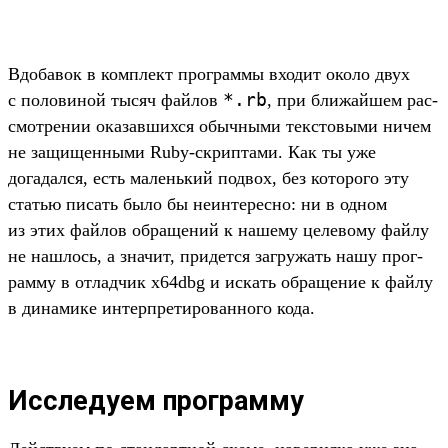
Вдо­бавок в ком­плект прог­раммы вхо­дит око­ло двух
*.
rb
с полови­ной тысяч фай­лов
, при бли­жай­шем рас­
смот­рении ока­зав­шихся обыч­ными тек­сто­выми ничем
не защищен­ными Ruby-скрип­тами. Как ты уже
догадал­ся, есть малень­кий под­вох, без которо­го эту
статью писать было бы неин­терес­но: ни в одном
из этих фай­лов обра­щений к нашему целево­му фай­лу
не наш­лось, а зна­чит, при­дет­ся заг­ружать нашу прог­
рамму в отладчик x64dbg и искать обра­щение к фай­лу
в динами­ке интер­пре­тиро­ван­ного кода.
Исследуем программу