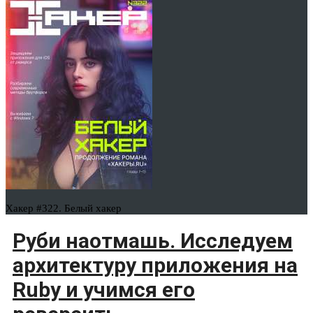
Хакер #322. Белый хакер
Руби наотмашь. Исследуем
архитектуру приложения на
Ruby и учимся его