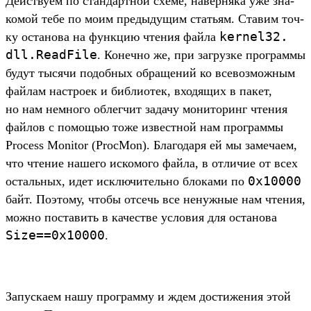
Дей­ству­ем по стан­дар­тной схе­ме, навер­няка уже зна­
комой тебе по моим пре­дыду­щим стать­ям. Ста­вим точ­
kernel32.
ку оста­нова на фун­кцию чте­ния фай­ла
dll.
ReadFile
. Конеч­но же, при заг­рузке прог­раммы
будут тысячи подоб­ных обра­щений ко все­воз­можным
фай­лам нас­тро­ек и биб­лиотек, вхо­дящих в пакет,
но нам нем­ного облегчит задачу монито­ринг чте­ния
фай­лов с помощью тоже извес­тной нам прог­раммы
Process Monitor (ProcMon). Бла­года­ря ей мы замеча­ем,
что чте­ние нашего иско­мого фай­ла, в отли­чие от всех
0x10000
осталь­ных, идет исклю­читель­но бло­ками по
байт. Поэто­му, что­бы отсечь все ненуж­ные нам чте­ния,
мож­но пос­тавить в качес­тве усло­вия для оста­нова
Size==0x10000
.
За­пус­каем нашу прог­рамму и ждем дос­тижения этой