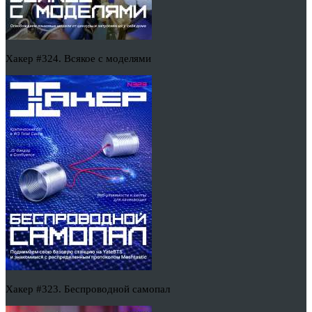
Хакер #324. Всякое с моделями
Хакер #323. Беспроводной самопал