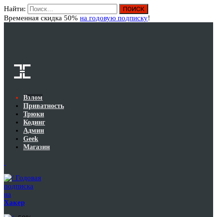
Найти:
Вход
Временная скидка 50%
на годовую подписку
!
Взлом
Приватность
Трюки
Кодинг
Админ
Geek
Магазин
Годовая
подписка
на
Хакер