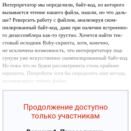
Ин­тер­пре­татор мы опре­дели­ли, байт‑код, из которо­го
вызыва­ется чте­ние нашего фай­ла, наш­ли, но что даль­
ше? Ревер­сить работу с фай­лом, ана­лизи­руя ском­
пилиро­ван­ный байт‑код, даже при наличии встро­енно­
го дизас­сем­бле­ра как‑то грус­тно. Хочет­ся най­ти тек­
сто­вый исходник Ruby-скрип­та, хотя, конеч­но,
не исклю­чена воз­можность, что интер­пре­тато­ру под­
сунули уже искусс­твен­но ском­пилиро­ван­ный байт‑код.
Но пока что не будем рас­смат­ривать столь край­ние
вари­анты. Поп­робу­ем хотя бы опре­делить имя метода,
вызыва­юще­го чте­ние фай­ла.
Продолжение доступно
только участникам