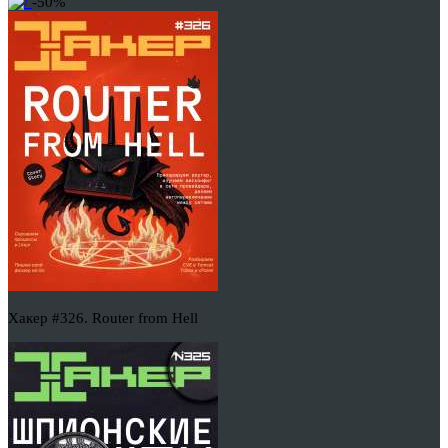
-50%
Хакер #326. Router from Hell