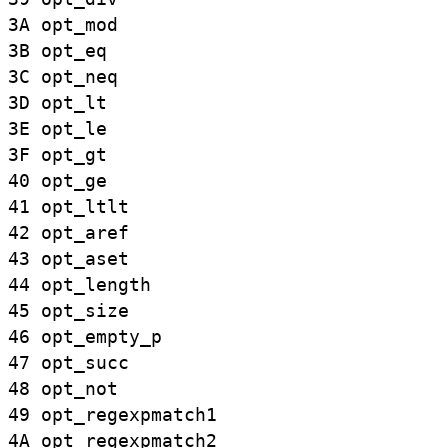
3A
opt_
mod
3B
opt_
eq
3C
opt_
neq
3D
opt_
lt
3E
opt_
le
3F
opt_
gt
40
opt_
ge
41
opt_
ltlt
42
opt_
aref
43
opt_
aset
44
opt_
length
45
opt_
size
46
opt_
empty_
p
47
opt_
succ
48
opt_
not
49
opt_
regexpmatch1
4A
opt_
regexpmatch2