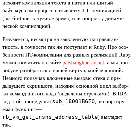
исхо­дит ком­пиляция тек­ста в натив или шитый
байт‑код, сам про­цесс называ­ется JIT-ком­пиляци­ей
(just-in-time, в нуж­ное вре­мя) или поп­росту динами­
чес­кой ком­пиляци­ей.
Ра­зуме­ется, нес­мотря на заяв­ленную экс­тра­ваган­
тность, в точ­ности так же пос­тупа­ет и Ruby. Про осо­
бен­ности JIT-ком­пиляции для раз­ных реали­заций Ruby
мож­но почитать на сай­те
patshaughnessy.net
, а мы поп­
робу­ем разоб­рать­ся с нашей вир­туаль­ной машиной.
Нем­ного поизу­чав вло­жен­ные вызовы сте­ка с пре­
дыду­щего скрин­шота, находим основной цикл выбор­
ки команд шитого кода (выделе­ны стрел­ками). В IDA
sub_18001B6E0
код этой про­цеду­ры (
, экспор­тиру­
емая фун­кция —
rb_vm_get_insns_address_table
) выг­лядит
так.