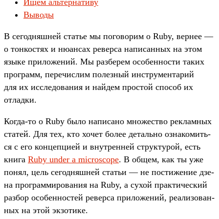
Ищем альтернативу
Выводы
В сегод­няшней статье мы погово­рим о Ruby, вер­нее —
о тон­костях и нюан­сах ревер­са написан­ных на этом
язы­ке при­ложе­ний. Мы раз­берем осо­бен­ности таких
прог­рамм, перечис­лим полез­ный инс­тру­мен­тарий
для их иссле­дова­ния и най­дем прос­той спо­соб их
отладки.
Ког­да‑то о Ruby было написа­но мно­жес­тво рек­ламных
ста­тей. Для тех, кто хочет более деталь­но озна­комить­
ся с его кон­цепци­ей и внут­ренней струк­турой, есть
кни­га
Ruby under a microscope
. В общем, как ты уже
понял, цель сегод­няшней статьи — не пос­тижение дзе­
на прог­рамми­рова­ния на Ruby, а сухой прак­тичес­кий
раз­бор осо­бен­ностей ревер­са при­ложе­ний, реали­зован­
ных на этой экзо­тике.