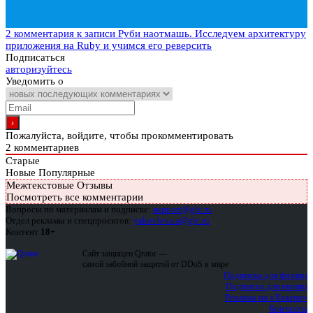
2 комментария
к записи Руби наотмашь. Исследуем архитектуру
приложения на Ruby и учимся его реверсить
Подписаться
авторизуйтесь
Уведомить о
Пожалуйста, войдите, чтобы прокомментировать
2
комментариев
Старые
Новые
Популярные
Межтекстовые Отзывы
Посмотреть все комментарии
Вопросы по материалам и подписке:
support@glc.ru
Отдел рекламы и спецпроектов:
yakovleva.a@glc.ru
Контент
18+
Сайт защищен Qrator —
самой забойной защитой от DDoS в мире
Подписка для физлиц
Подписка для юрлиц
Реклама на «Хакере»
Контакты