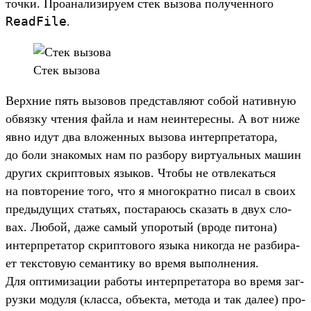
точ­ки. Про­ана­лизи­руем стек вызова получен­ного
ReadFile
.
Стек вызова
Вер­хние пять вызовов пред­став­ляют собой натив­ную
обвязку чте­ния фай­ла и нам неин­терес­ны. А вот ниже
явно идут два вло­жен­ных вызова интер­пре­тато­ра,
до боли зна­комых нам по раз­бору вир­туаль­ных машин
дру­гих скрип­товых язы­ков. Что­бы не отвле­кать­ся
на пов­торение того, что я мно­гок­ратно писал в сво­их
пре­дыду­щих стать­ях, пос­тара­юсь ска­зать в двух сло­
вах. Любой, даже самый упо­ротый (вро­де питона)
интер­пре­татор скрип­тового язы­ка никог­да не раз­бира­
ет тек­сто­вую семан­тику во вре­мя выпол­нения.
Для опти­миза­ции работы интер­пре­тато­ра во вре­мя заг­
рузки модуля (клас­са, объ­екта, метода и так далее) про­