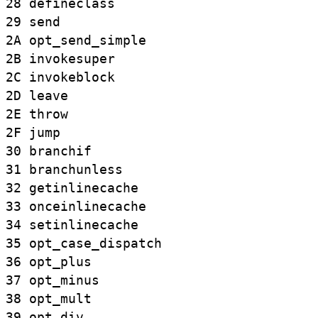
28
defineclass
29
send
2A
opt_
send_
simple
2B
invokesuper
2C
invokeblock
2D
leave
2E
throw
2F
jump
30
branchif
31
branchunless
32
getinlinecache
33
onceinlinecache
34
setinlinecache
35
opt_
case_
dispatch
36
opt_
plus
37
opt_
minus
38
opt_
mult
39
opt_
div