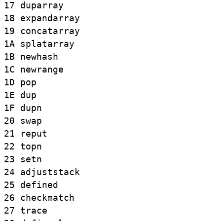
17
duparray
18
expandarray
19
concatarray
1A
splatarray
1B
newhash
1C
newrange
1D
pop
1E
dup
1F
dupn
20
swap
21
reput
22
topn
23
setn
24
adjuststack
25
defined
26
checkmatch
27
trace