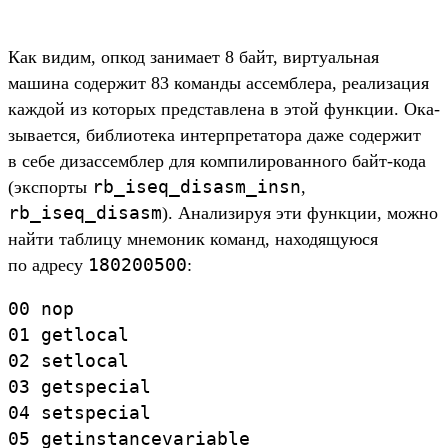
Как видим, опкод занима­ет 8 байт, вир­туаль­ная
машина содер­жит 83 коман­ды ассем­бле­ра, реали­зация
каж­дой из которых пред­став­лена в этой фун­кции. Ока­
зыва­ется, биб­лиоте­ка интер­пре­тато­ра даже содер­жит
в себе дизас­сем­блер для ком­пилиро­ван­ного байт‑кода
rb_iseq_disasm_insn
(экспор­ты
,
rb_iseq_disasm
). Ана­лизи­руя эти фун­кции, мож­но
най­ти таб­лицу мне­моник команд, находя­щуюся
180200500
по адре­су
:
00
nop
01
getlocal
02
setlocal
03
getspecial
04
setspecial
05
getinstancevariable