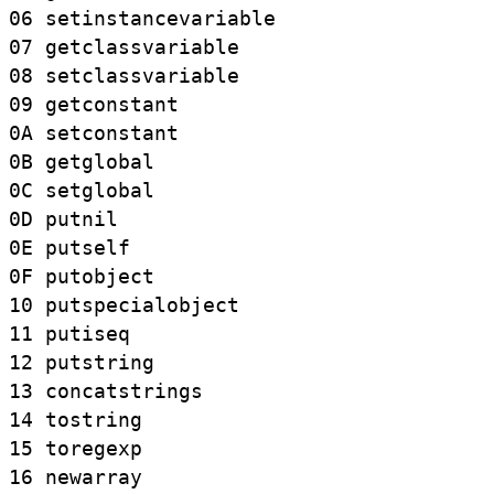
06
setinstancevariable
07
getclassvariable
08
setclassvariable
09
getconstant
0A
setconstant
0B
getglobal
0C
setglobal
0D
putnil
0E
putself
0F
putobject
10
putspecialobject
11
putiseq
12
putstring
13
concatstrings
14
tostring
15
toregexp
16
newarray