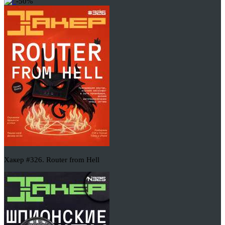
-50%
Хакер #326. Router from Hell