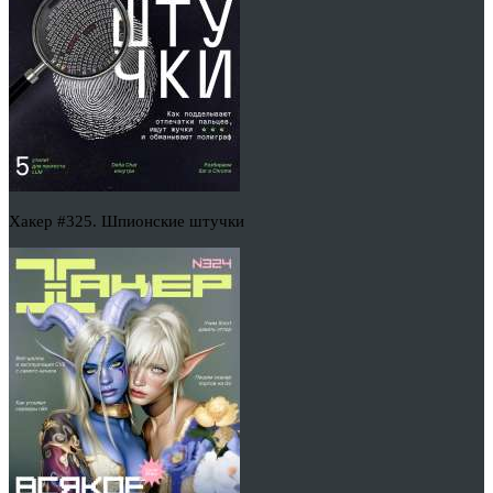
Хакер #325. Шпионские штучки