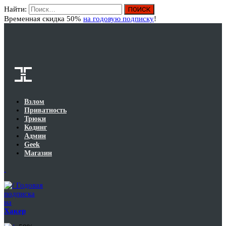
Найти:
Вход
Временная скидка 50%
на годовую подписку
!
Взлом
Приватность
Трюки
Кодинг
Админ
Geek
Магазин
Годовая
подписка
на
Хакер