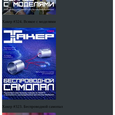
Хакер #324. Всякое с моделями
Хакер #323. Беспроводной самопал