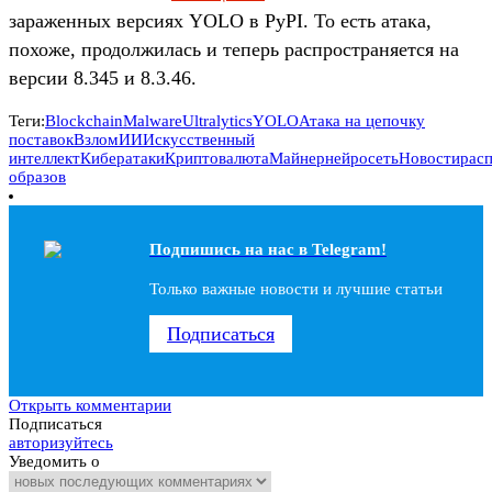
зараженных версиях YOLO в PyPI. То есть атака,
похоже, продолжилась и теперь распространяется на
версии 8.345 и 8.3.46.
Теги:
Blockchain
Malware
Ultralytics
YOLO
Атака на цепочку
поставок
Взлом
ИИ
Искусственный
интеллект
Кибератаки
Криптовалюта
Майнер
нейросеть
Новости
рас
образов
Подпишись на наc в Telegram!
Только важные новости и лучшие статьи
Подписаться
Открыть комментарии
Подписаться
авторизуйтесь
Уведомить о