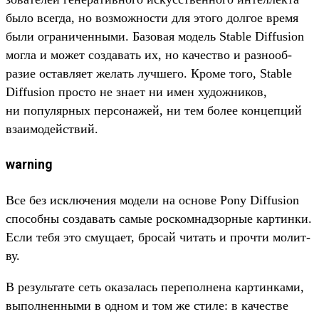
было всег­да, но воз­можнос­ти для это­го дол­гое вре­мя
были огра­ничен­ными. Базовая модель Stable Diffusion
мог­ла и может соз­давать их, но качес­тво и раз­нооб­
разие оставля­ет желать луч­шего. Кро­ме того, Stable
Diffusion прос­то не зна­ет ни имен худож­ников,
ни популяр­ных пер­сонажей, ни тем более кон­цепций
вза­имо­дей­ствий.
warning
Все без исклю­чения модели на осно­ве Pony Diffusion
спо­соб­ны соз­давать самые рос­комнад­зорные кар­тинки.
Если тебя это сму­щает, бро­сай читать и проч­ти молит­
ву.
В резуль­тате сеть ока­залась перепол­нена кар­тинка­ми,
выпол­ненны­ми в одном и том же сти­ле: в качес­тве