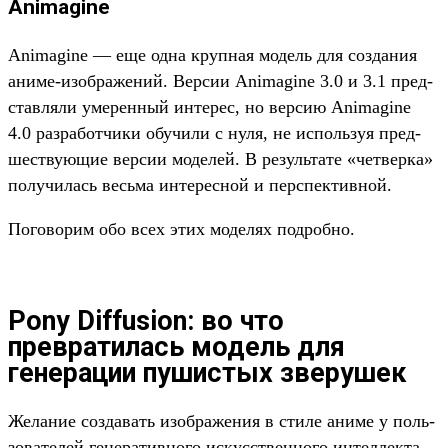
Animagine
Animagine — еще одна круп­ная модель для соз­дания
ани­ме‑изоб­ражений. Вер­сии Animagine 3.0 и 3.1 пред­
став­ляли уме­рен­ный инте­рес, но вер­сию Animagine
4.0 раз­работ­чики обу­чили с нуля, не исполь­зуя пред­
шес­тву­ющие вер­сии моделей. В резуль­тате «чет­верка»
получи­лась весь­ма инте­рес­ной и пер­спек­тивной.
По­гово­рим обо всех этих моделях под­робно.
Pony Diffusion: во что
превратилась модель для
генерации пушистых зверушек
Же­лание соз­давать изоб­ражения в сти­ле ани­ме у поль­
зовате­лей генера­тив­ного искусс­твен­ного интеллек­та