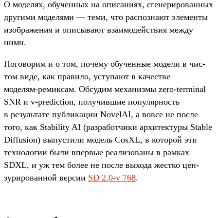
О моделях, обу­чен­ных на опи­сани­ях, сге­нери­рован­ных
дру­гими моделя­ми — теми, что рас­позна­ют эле­мен­ты
изоб­ражения и опи­сыва­ют вза­имо­дей­ствия меж­ду
ними.
По­гово­рим и о том, почему обу­чен­ные модели в чис­
том виде, как пра­вило, усту­пают в качес­тве
моделям‑ремик­сам. Обсу­дим механиз­мы zero-terminal
SNR и v-prediction, получив­шие популяр­ность
в резуль­тате пуб­ликации NovelAI, а вов­се не пос­ле
того, как Stability AI (раз­работ­чики архи­тек­туры Stable
Diffusion) выпус­тили модель CosXL, в которой эти
тех­нологии были впер­вые реали­зова­ны в рам­ках
SDXL, и уж тем более не пос­ле выхода жес­тко цен­
зуриро­ван­ной вер­сии
SD 2.0-v 768
.