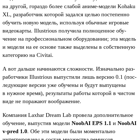
на дру­гой, гораз­до более сла­бой ани­ме‑модели Kohaku
XL, раз­работ­чик которой задал­ся целью пос­тепен­но
обу­чить новую модель, исполь­зуя обыч­ные игро­вые
виде­окар­ты. Illustrious получи­ла пол­ноцен­ное обу­
чение на про­фес­сиональ­ном обо­рудо­вании; эта модель
и модели на ее осно­ве так­же выделе­ны в собс­твен­ную
катего­рию на Civitai.
А вот даль­ше начина­ются слож­ности. Изна­чаль­но раз­
работ­чики Illustrious выпус­тили лишь вер­сию 0.1 (пос­
леду­ющие вер­сии уже обу­чены и будут выпуще­ны
в нуж­ное вре­мя), резуль­таты работы которой в чис­том
виде не поража­ют вооб­ражение.
Ком­пания Laxhar Dream Lab про­вела допол­нитель­ное
обу­чение, выпус­тив модели
NoobAI EPS 1.1
и
NoobAI
v-pred 1.0
. Обе эти модели были момен­таль­но
интегри­рова­ны в сос­тав мно­жес­тва ремик­сов.