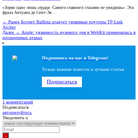
«Зорко одно лишь сердце. Самого главного глазами не увидишь». Эта
фраза Антуана де Сент-Эк…
← Ранее
Ботнет Ballista атакует уязвимые роутеры TP-Link
Archer
Далее →
Apple: уязвимость нулевого дня в WebKit применялась в
изощренных атаках
Подпишись на наc в Telegram!
Только важные новости и лучшие статьи
Подписаться
1 комментарий
Подписаться
авторизуйтесь
Уведомить о