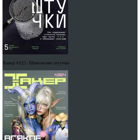
Хакер #325. Шпионские штучки