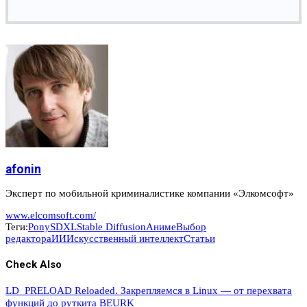
afonin
Эксперт по мобильной криминалистике компании «Элкомсофт»
www.elcomsoft.com/
Теги:
Pony
SDXL
Stable Diffusion
Аниме
Выбор
редактора
ИИ
Искусственный интеллект
Статьи
Check Also
LD_PRELOAD Reloaded. Закрепляемся в Linux — от перехвата
функций до руткита BEURK