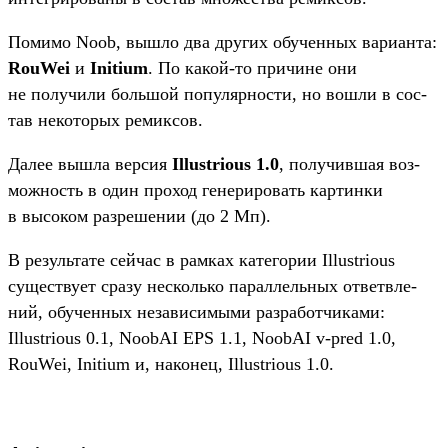
По­мимо Noob, выш­ло два дру­гих обу­чен­ных вари­анта:
RouWei
и
Initium
. По какой‑то при­чине они
не получи­ли боль­шой популяр­ности, но вош­ли в сос­
тав некото­рых ремик­сов.
Да­лее выш­ла вер­сия
Illustrious 1.0
, получив­шая воз­
можность в один про­ход генери­ровать кар­тинки
в высоком раз­решении (до 2 Мп).
В резуль­тате сей­час в рам­ках катего­рии Illustrious
сущес­тву­ет сра­зу нес­коль­ко парал­лель­ных ответ­вле­
ний, обу­чен­ных незави­симы­ми раз­работ­чиками:
Illustrious 0.1, NoobAI EPS 1.1, NoobAI v-pred 1.0,
RouWei, Initium и, наконец, Illustrious 1.0.