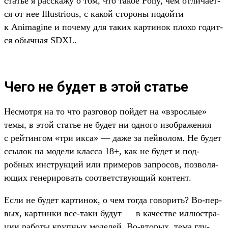
статье я рас­ска­жу о том, что такое Pony, чем отли­чает­
ся от нее Illustrious, с какой сто­роны подой­ти
к Animagine и почему для таких кар­тинок пло­хо годит­
ся обыч­ная SDXL.
Чего не будет в этой статье
Нес­мотря на то что раз­говор пой­дет на «взрос­лые»
темы, в этой статье не будет ни одно­го изоб­ражения
с рей­тин­гом «три икса» — даже за пей­волом. Не будет
ссы­лок на модели клас­са 18+, как не будет и под­
робных инс­трук­ций или при­меров зап­росов, поз­воля­
ющих генери­ровать соот­ветс­тву­ющий кон­тент.
Ес­ли не будет кар­тинок, о чем тог­да говорить? Во‑пер­
вых, кар­тинки все‑таки будут — в качес­тве иллюс­тра­
ции работы круп­ных моделей. Во‑вто­рых, тема глу­