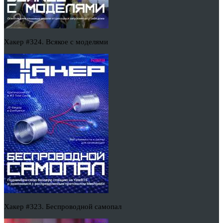
Хакер #324. Всякое с моделями
Хакер #323. Беспроводной самопал