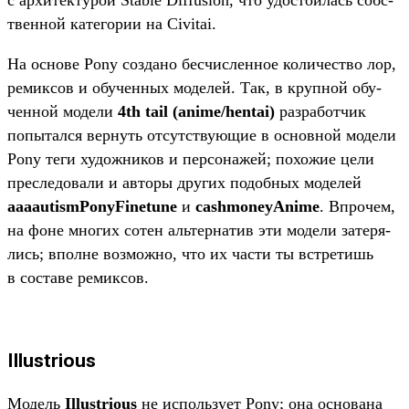
с архи­тек­турой Stable Diffusion, что удос­тоилась собс­
твен­ной катего­рии на Civitai.
На осно­ве Pony соз­дано бес­числен­ное количес­тво лор,
ремик­сов и обу­чен­ных моделей. Так, в круп­ной обу­
чен­ной модели
4th tail (anime/hentai)
раз­работ­чик
попытал­ся вер­нуть отсутс­тву­ющие в основной модели
Pony теги худож­ников и пер­сонажей; похожие цели
прес­ледова­ли и авто­ры дру­гих подоб­ных моделей
aaaautismPonyFinetune
и
cashmoneyAnime
. Впро­чем,
на фоне мно­гих сотен аль­тер­натив эти модели затеря­
лись; впол­не воз­можно, что их час­ти ты встре­тишь
в сос­таве ремик­сов.
Illustrious
Мо­дель
Illustrious
не исполь­зует Pony; она осно­вана