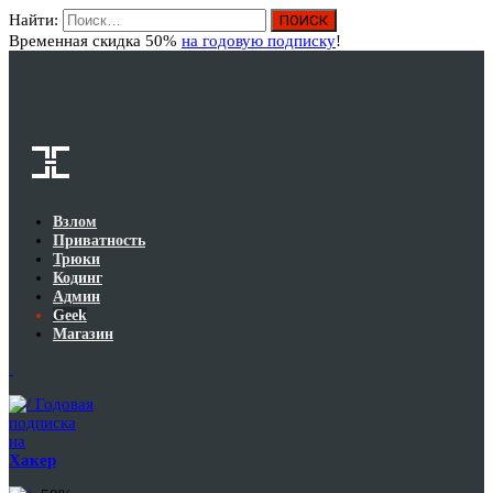
Найти:
Вход
Временная скидка 50%
на годовую подписку
!
Взлом
Приватность
Трюки
Кодинг
Админ
Geek
Магазин
Годовая
подписка
на
Хакер