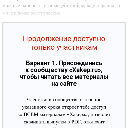
можные вари­анты вза­имо­дей­ствий меж­ду пер­сонажа­
ми, вклю­чая экзо­тичес­кие.
Продолжение доступно
только участникам
Вариант 1. Присоединись
к сообществу «Xakep.ru»,
чтобы читать все материалы
на сайте
Членство в сообществе в течение
указанного срока откроет тебе доступ
ко ВСЕМ материалам «Хакера», позволит
скачивать выпуски в PDF, отключит