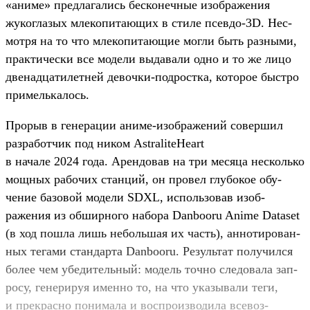
«ани­ме» пред­лагались бес­конеч­ные изоб­ражения
жуког­лазых мле­копи­тающих в сти­ле псев­до-3D. Нес­
мотря на то что мле­копи­тающие мог­ли быть раз­ными,
прак­тичес­ки все модели выдава­ли одно и то же лицо
две­над­цатилет­ней девоч­ки‑под­рос­тка, которое быс­тро
при­мель­калось.
Про­рыв в генера­ции ани­ме‑изоб­ражений совер­шил
раз­работ­чик под ником AstraliteHeart
в начале 2024 года. Арен­довав на три месяца нес­коль­ко
мощ­ных рабочих стан­ций, он про­вел глу­бокое обу­
чение базовой модели SDXL, исполь­зовав изоб­
ражения из обширно­го набора Danbooru Anime Dataset
(в ход пош­ла лишь неболь­шая их часть), анно­тиро­ван­
ных тегами стан­дарта Danbooru. Резуль­тат получил­ся
более чем убе­дитель­ный: модель точ­но сле­дова­ла зап­
росу, генери­руя имен­но то, на что ука­зыва­ли теги,
и прек­расно понима­ла и вос­про­изво­дила все­воз­