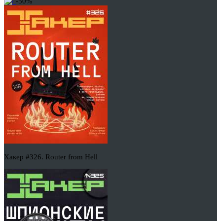
-50%
Хакер #326. Router from Hell