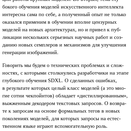
боко­го обу­чения моделей искусс­твен­ного интеллек­та
инте­рес­на сама по себе, а получен­ный опыт не толь­ко
ока­зал­ся при­меним в обу­чении впол­не цен­зурных
моделей на новых архи­тек­турах, но и при­вел к пуб­
ликации нес­коль­ких серь­езных науч­ных работ и соз­
данию новых сем­пле­ров и механиз­мов для улуч­шения
генера­ции изоб­ражений.
Го­ворить мы будем о тех­ничес­ких проб­лемах и слож­
ностях, с которы­ми стол­кну­лись раз­работ­чики на эта­пе
глу­боко­го обу­чения SDXL. О сде­лан­ных ошиб­ках,
в резуль­тате которых целый класс моделей (а это мно­
гие сот­ни чек­пой­нтов) обла­дает «дис­тилли­рован­ным»,
выж­женным декоде­ром тек­сто­вых зап­росов. О воз­вра­
те к зап­росам на осно­ве фор­маль­ных тегов в новых
поколе­ниях моделей, для которых зап­росы на естес­
твен­ном язы­ке игра­ют вспо­мога­тель­ную роль.