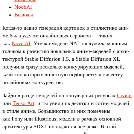
NoobAI
Выводы
Ког­да‑то дав­но генера­ция кар­тинок в сти­лис­тике ани­
ме была уде­лом онлай­новых сер­висов — таких
как
NovelAI
. Утеч­ка модели NAI пос­лужила мощ­ным
тол­чком к раз­витию локаль­ных ани­ме‑моделей с архи­
тек­турой Stable Diffusion 1.5, а Stable Diffusion XL
получи­ла сра­зу нес­коль­ко кон­куриру­ющих моделей,
качес­тво которых вплот­ную под­бира­ется к качес­тву
онлай­новых кон­курен­тов.
Зай­ди в раз­дел моделей на популяр­ных ресур­сах
Civitai
или
TensorArt
, и ты уви­дишь десят­ки и сот­ни моделей
в сти­ле ани­ме. Боль­шинс­тво из них помече­ны
как Pony или Illustrious; модели в рам­ках основной
архи­тек­туры SDXL попада­ются все реже. В этой