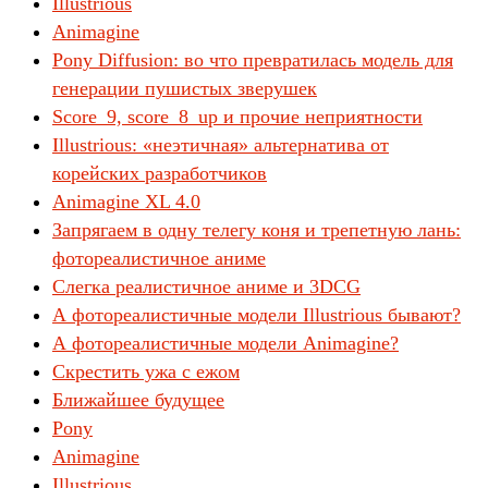
Illustrious
Animagine
Pony Diffusion: во что превратилась модель для
генерации пушистых зверушек
Score_9, score_8_up и прочие неприятности
Illustrious: «неэтичная» альтернатива от
корейских разработчиков
Animagine XL 4.0
Запрягаем в одну телегу коня и трепетную лань:
фотореалистичное аниме
Слегка реалистичное аниме и 3DCG
А фотореалистичные модели Illustrious бывают?
А фотореалистичные модели Animagine?
Скрестить ужа с ежом
Ближайшее будущее
Pony
Animagine
Illustrious