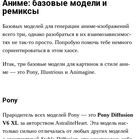
Аниме: базовые модели и
ремиксы
Ба­зовых моделей для генера­ции ани­ме‑изоб­ражений
все­го три, одна­ко разоб­рать­ся в их вза­имо­зави­симос­
тях не так‑то прос­то. Поп­робую помочь тебе нем­ного
сори­енти­ровать­ся в этом хаосе.
Итак, три базовые модели для кар­тинок в сти­ле ани­
ме — это Pony, Illustrious и Animagine.
Pony
Пра­роди­тель всех моделей Pony — это
Pony Diffusion
V6 XL
за авторс­твом AstraliteHeart. Эта модель нас­
толь­ко силь­но отли­чалась от любых дру­гих моделей