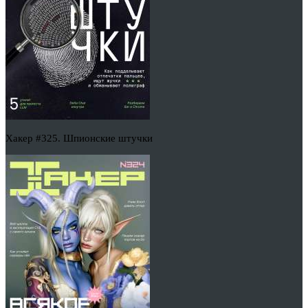
Хакер #325. Шпионские штучки