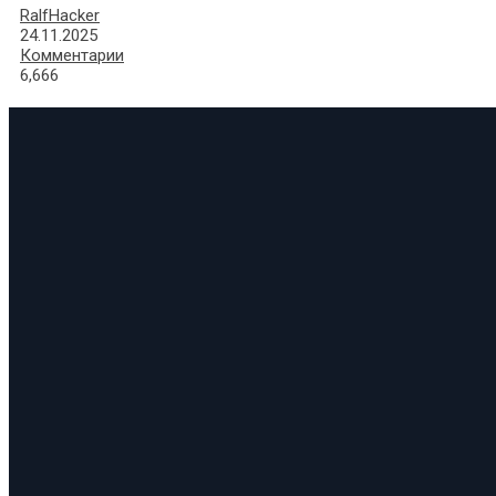
RalfHacker
24.11.2025
Комментарии
6,666