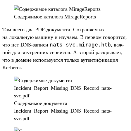
Со­дер­жимое катало­га MirageReports
Там все­го два PDF-докумен­та. Сох­раня­ем их
на локаль­ную машину и изу­чаем. В пер­вом говорит­ся,
nats-svc.
mirage.
htb
что нет DNS-записи
, важ­
ной для внут­ренних сер­висов. А вто­рой рас­кры­вает,
что в домене исполь­зует­ся толь­ко аутен­тифика­ция
Kerberos.
Со­дер­жимое докумен­та
Incident_Report_Missing_DNS_Record_nats-
svc.pdf