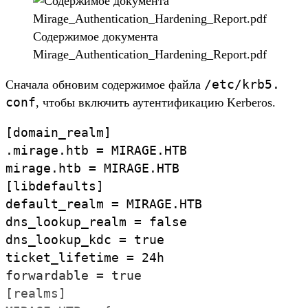
Со­дер­жимое докумен­та
Mirage_Authentication_Hardening_Report.pdf
/
etc/
krb5.
Сна­чала обно­вим содер­жимое фай­ла
conf
, что­бы вклю­чить аутен­тифика­цию Kerberos.
[
domain_realm]
.
mirage.
htb
=
MIRAGE.
HTB
mirage.
htb
=
MIRAGE.
HTB
[
libdefaults]
default_realm
=
MIRAGE.
HTB
dns_lookup_realm
=
false
dns_lookup_kdc
=
true
ticket_lifetime
=
24h
forwardable
=
true
[
realms]