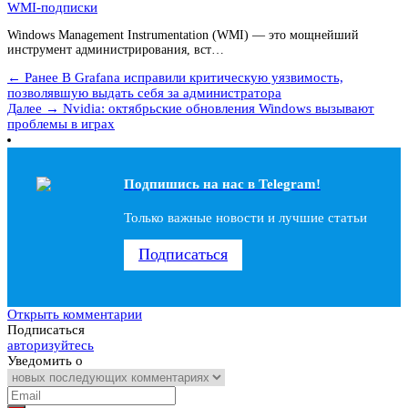
WMI-подписки
Windows Management Instrumentation (WMI) — это мощнейший
инструмент администрирования, вст…
← Ранее
В Grafana исправили критическую уязвимость,
позволявшую выдать себя за администратора
Далее →
Nvidia: октябрьские обновления Windows вызывают
проблемы в играх
Подпишись на наc в Telegram!
Только важные новости и лучшие статьи
Подписаться
Открыть комментарии
Подписаться
авторизуйтесь
Уведомить о