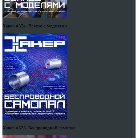
Хакер #324. Всякое с моделями
Хакер #323. Беспроводной самопал