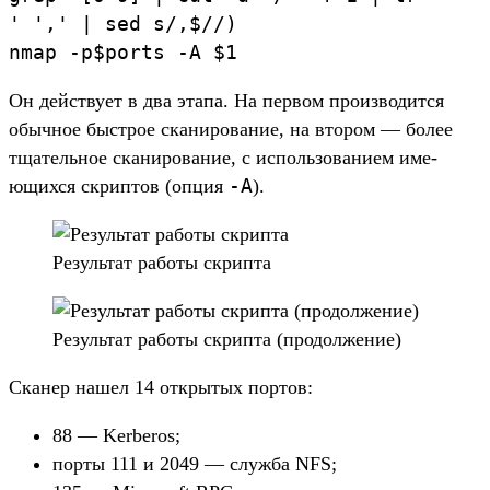
'
',
'
|
sed
s/,
$/
/
)
nmap
-p
$ports
-A
$1
Он дей­ству­ет в два эта­па. На пер­вом про­изво­дит­ся
обыч­ное быс­трое ска­ниро­вание, на вто­ром — более
тща­тель­ное ска­ниро­вание, с исполь­зовани­ем име­
-A
ющих­ся скрип­тов (опция
).
Ре­зуль­тат работы скрип­та
Ре­зуль­тат работы скрип­та (про­дол­жение)
Ска­нер нашел 14 откры­тых пор­тов:
88 — Kerberos;
пор­ты 111 и 2049 — служ­ба NFS;