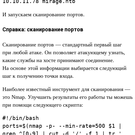
10.
10.
11.
78
mirage.
htb
И запус­каем ска­ниро­вание пор­тов.
Справка: сканирование портов
Ска­ниро­вание пор­тов — стан­дар­тный пер­вый шаг
при любой ата­ке. Он поз­воля­ет ата­кующе­му узнать,
какие служ­бы на хос­те при­нима­ют соеди­нение.
На осно­ве этой информа­ции выбира­ется сле­дующий
шаг к получе­нию точ­ки вхо­да.
На­ибо­лее извес­тный инс­тру­мент для ска­ниро­вания —
это Nmap. Улуч­шить резуль­таты его работы ты можешь
при помощи сле­дующе­го скрип­та:
#!/
bin/
bash
ports
=
$(
nmap
-p-
--min-rate
=
500
$1
|
grep
^[
0-
9]
|
cut
-d
'/
'
-f
1 |
tr
'