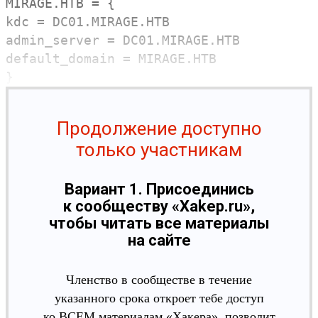
MIRAGE.
HTB
=
{
kdc
=
DC01.
MIRAGE.
HTB
admin_server
=
DC01.
MIRAGE.
HTB
default_domain
=
MIRAGE.
HTB
}
Продолжение доступно
только участникам
Вариант 1. Присоединись
к сообществу «Xakep.ru»,
чтобы читать все материалы
на сайте
Членство в сообществе в течение
указанного срока откроет тебе доступ
ко ВСЕМ материалам «Хакера», позволит