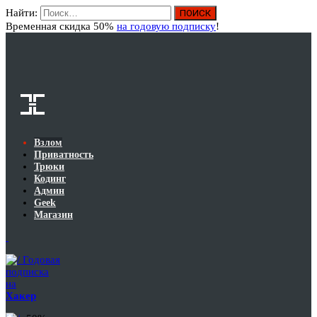
Найти:
Вход
Временная скидка 50%
на годовую подписку
!
Взлом
Приватность
Трюки
Кодинг
Админ
Geek
Магазин
Годовая
подписка
на
Хакер