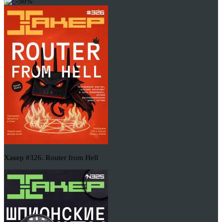
-50%
Хакер #326. Router from Hell