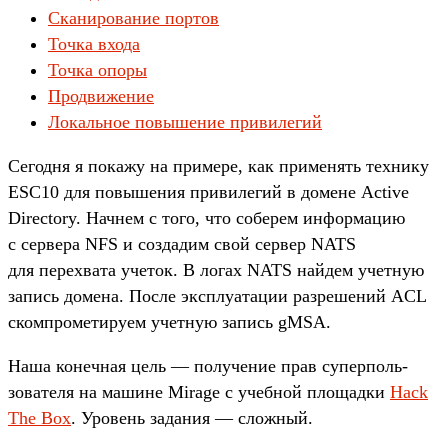
Сканирование портов
Точка входа
Точка опоры
Продвижение
Локальное повышение привилегий
Се­год­ня я покажу на при­мере, как при­менять тех­нику
ESC10 для повыше­ния при­виле­гий в домене Active
Directory. Нач­нем с того, что соберем информа­цию
с сер­вера NFS и соз­дадим свой сер­вер NATS
для перех­вата уче­ток. В логах NATS най­дем учет­ную
запись домена. Пос­ле экс­плу­ата­ции раз­решений ACL
ском­про­мети­руем учет­ную запись gMSA.
На­ша конеч­ная цель — получе­ние прав супер­поль­
зовате­ля на машине Mirage с учеб­ной пло­щад­ки
Hack
The Box
. Уро­вень задания — слож­ный.