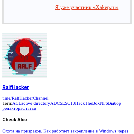
Я уже участник «Xakep.ru»
RalfHacker
t.me/RalfHackerChannel
Теги:
ACL
active directory
ADCS
ESC10
HackTheBox
NFS
Выбор
редактора
Статьи
Check Also
Охота на призраков. Как работает закрепление в Windows через