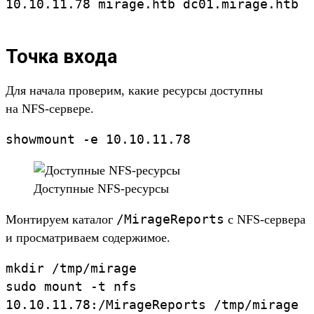
10.
10.
11.
78
mirage.
htb
dc01.
mirage.
htb
Точка входа
Для начала про­верим, какие ресур­сы дос­тупны
на NFS-сер­вере.
showmount
-e
10.
10.
11.
78
Дос­тупные NFS-ресур­сы
/
MirageReports
Мон­тиру­ем каталог
с NFS‑сер­вера
и прос­матри­ваем содер­жимое.
mkdir
/
tmp/
mirage
sudo
mount
-t
nfs
10.
10.
11.
78:
/
MirageReports
/
tmp/
mirage