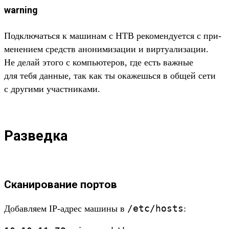
warning
Под­клю­чать­ся к машинам с HTB рекомен­дует­ся с при­
мене­нием средств ано­ними­зации и вир­туали­зации.
Не делай это­го с компь­юте­ров, где есть важ­ные
для тебя дан­ные, так как ты ока­жешь­ся в общей сети
с дру­гими учас­тни­ками.
Разведка
Сканирование портов
/
etc/
hosts
До­бав­ляем IP-адрес машины в
: