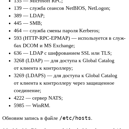
135 — Microsoft RPC;
139 — служ­ба сеан­сов NetBIOS, NetLogon;
389 — LDAP;
445 — SMB;
464 — служ­ба сме­ны пароля Kerberos;
593 (HTTP-RPC-EPMAP) — исполь­зует­ся в служ­
бах DCOM и MS Exchange;
636 — LDAP с шиф­ровани­ем SSL или TLS;
3268 (LDAP) — для дос­тупа к Global Catalog
от кли­ента к кон­трол­леру;
3269 (LDAPS) — для дос­тупа к Global Catalog
от кли­ента к кон­трол­леру через защищен­ное
соеди­нение;
4222 — сер­вер NATS;
5985 — WinRM.
/
etc/
hosts
Об­новим запись в фай­ле
.