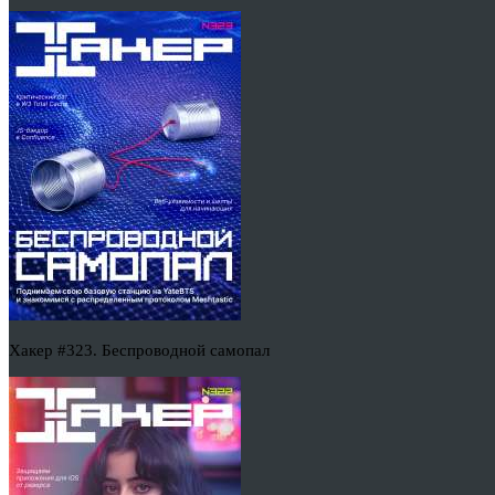
Хакер #323. Беспроводной самопал