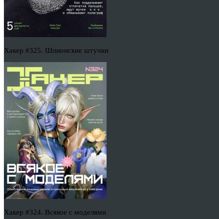
Хакер #325. Шпионские штучки
Хакер #324. Всякое с моделями