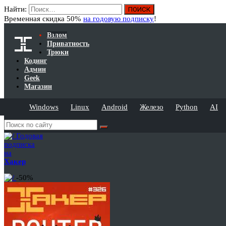
Найти:
Временная скидка 50%
на годовую подписку
!
Взлом
Приватность
Трюки
Кодинг
Админ
Geek
Магазин
Windows
Linux
Android
Железо
Python
AI
Годовая
подписка
на
Хакер
-50%