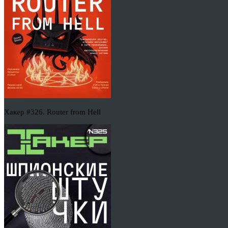
Хакер #326. Router from Hell