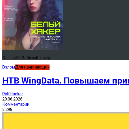
Хакер #322. Белый хакер
Взлом
Для начинающих
HTB WingData. Повышаем прив
RalfHacker
29.06.2026
Комментарии
3,298