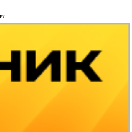
азру…