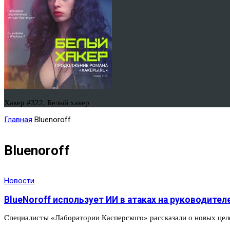
Хакер #322. Белый хакер
Главная
Bluenoroff
Bluenoroff
Новости
BlueNoroff использует ИИ в атаках на руководите
Специалисты «Лаборатории Касперского» рассказали о новых цел