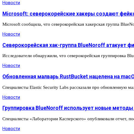
Новости
Microsoft: северокорейские хакеры создают фей
Microsoft сообщила, что северокорейская хакерская группа Blue
Новости
Северокорейская хак-группа BlueNoroff атакует 
Исследователи обнаружили, что северокорейская группировка Bl
Новости
Обновленная малварь RustBucket нацелена на mac
Специалисты Elastic Security Labs рассказали про обновленную м
Новости
Группировка BlueNoroff использует новые метод
Специалисты «Лаборатории Касперского» опубликовали отчет, по
Новости