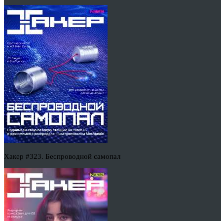
Хакер #323. Беспроводной самопал