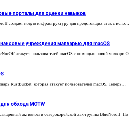
ковые порталы для оценки навыков
Noroff создает новую инфраструктуру для предстоящих атак с испо
финансовые учреждения малварью для macOS
ueNorOff атакует пользователей macOS с помощью новой малвари 
OS
алварь RustBucket, которая атакует пользователей macOS. Теперь…
ы для обхода MOTW
священный активности северокорейской хак-группы BlueNoroff. П