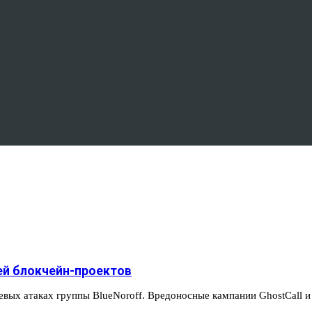
лей блокчейн-проектов
евых атаках группы BlueNoroff. Вредоносные кампании GhostCall 