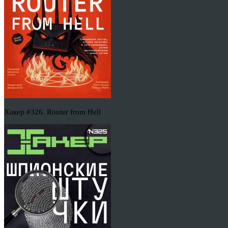
Хакер #326. Router from Hell