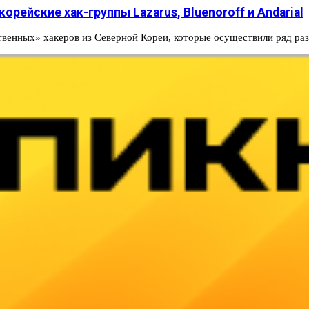
рейские хак-группы Lazarus, Bluenoroff и Andarial
твенных» хакеров из Северной Кореи, которые осуществили ряд р