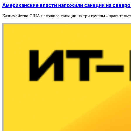
Американские власти наложили санкции на североко
Казначейство США наложило санкции на три группы «правительс