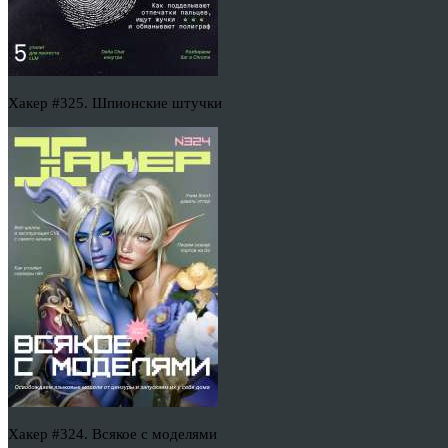
Хакер #325. Шпионские штучки
Хакер #324. Всякое с моделями