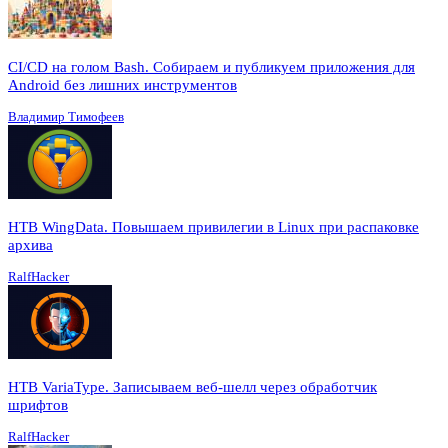
CI/CD на голом Bash. Собираем и публикуем приложения для
Android без лишних инструментов
Владимир Тимофеев
HTB WingData. Повышаем привилегии в Linux при распаковке
архива
RalfHacker
HTB VariaType. Записываем веб-шелл через обработчик
шрифтов
RalfHacker