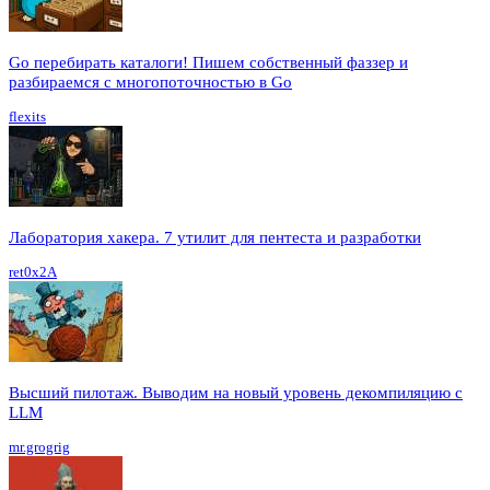
Go перебирать каталоги! Пишем собственный фаззер и
разбираемся с многопоточностью в Go
flexits
Лаборатория хакера. 7 утилит для пентеста и разработки
ret0x2A
Высший пилотаж. Выводим на новый уровень декомпиляцию с
LLM
mr.grogrig