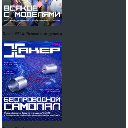
Хакер #324. Всякое с моделями