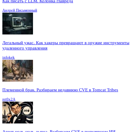
Как писать с LLM. Колонка главреда
Андрей Письменный
Легальный ужас. Как хакеры превращают в оружие инструменты
удаленного управления
infokek
Племенной брак. Разбираем недавнюю CVE в Tomcat Tribes
ret0x2A
Агент ноль-ноль-дырка. Разбираем CVE в популярном ИИ-