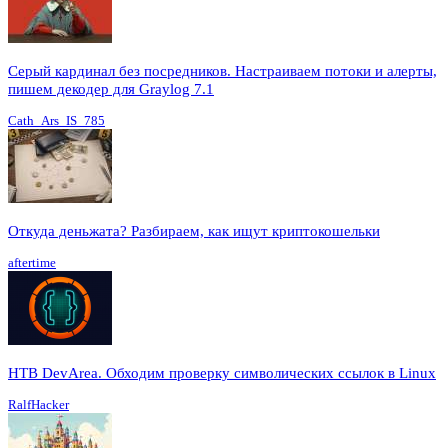
Серый кардинал без посредников. Настраиваем потоки и алерты,
пишем декодер для Graylog 7.1
Cath_Ars_IS_785
Откуда деньжата? Разбираем, как ищут криптокошельки
aftertime
HTB DevArea. Обходим проверку символических ссылок в Linux
RalfHacker