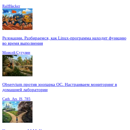
RalfHacker
Релокации. Разбираемся, как Linux-программа находит функцию
во время выполнения
Моисей Сутулин
Observium против зоопарка ОС. Настраиваем мониторинг в
домашней лаборатории
Cath_Ars_IS_785