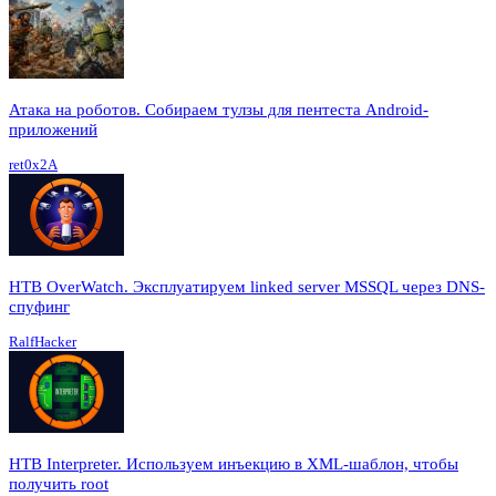
Атака на роботов. Собираем тулзы для пентеста Android-
приложений
ret0x2A
HTB OverWatch. Эксплуатируем linked server MSSQL через DNS-
спуфинг
RalfHacker
HTB Interpreter. Используем инъекцию в XML-шаблон, чтобы
получить root