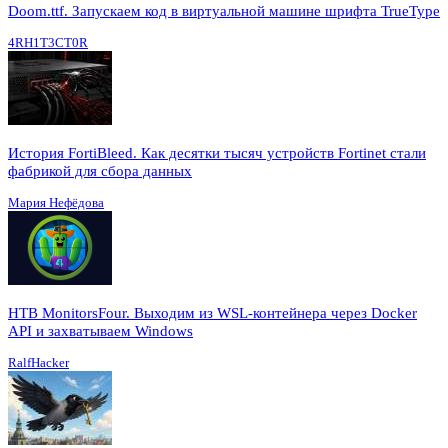
Doom.ttf. Запускаем код в виртуальной машине шрифта TrueType
4RH1T3CT0R
История FortiBleed. Как десятки тысяч устройств Fortinet стали
фабрикой для сбора данных
Мария Нефёдова
HTB MonitorsFour. Выходим из WSL-контейнера через Docker
API и захватываем Windows
RalfHacker