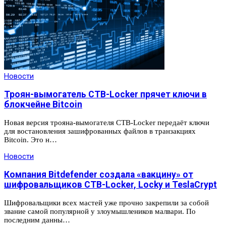
Новости
Троян-вымогатель CTB-Locker прячет ключи в
блокчейне Bitcoin
Новая версия трояна-вымогателя CTB-Locker передаёт ключи
для востановления зашифрованных файлов в транзакциях
Bitcoin. Это н…
Новости
Компания Bitdefender создала «вакцину» от
шифровальщиков CTB-Locker, Locky и TeslaCrypt
Шифровальщики всех мастей уже прочно закрепили за собой
звание самой популярной у злоумышлеников малвари. По
последним данны…