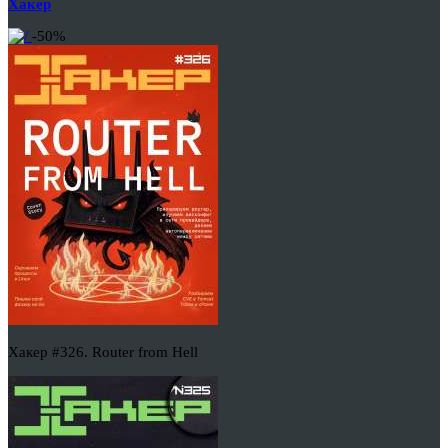
Хакер
-50%
Хакер #326. Router from Hell