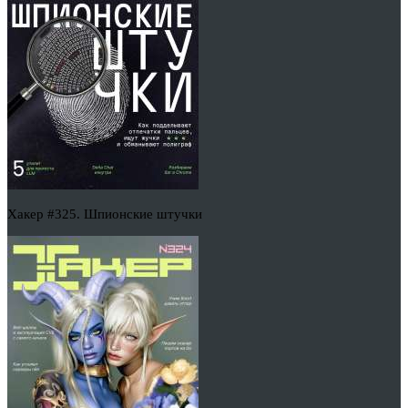
Хакер #325. Шпионские штучки