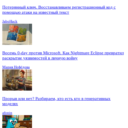
Потерянный ключ. Восстанавливаем регистрационный код с
помощью атаки на известный текст
JaboHack
Восемь 0-day против Microsoft. Как Nightmare Eclipse превратил
раскрытие уязвимостей в личную войну
Мария Нефёдова
Прорыв или нет? Разбираем, кто есть кто в генеративных
моделях
afonin