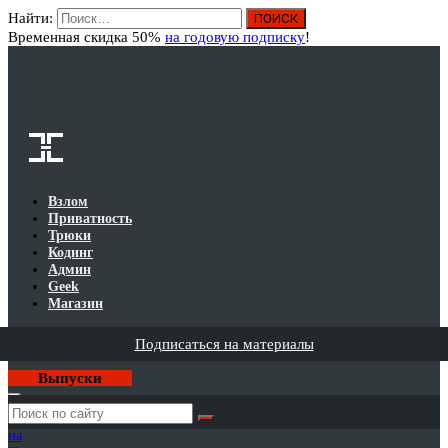
Найти:
Вход
Временная скидка 50%
на годовую подписку
!
Взлом
Приватность
Трюки
Кодинг
Админ
Geek
Магазин
Подписаться на материалы
Выпуски
Годовая
подписка
на