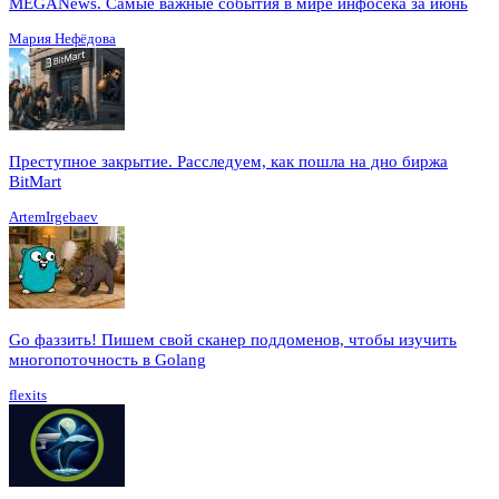
MEGANews. Cамые важные события в мире инфосека за июнь
Мария Нефёдова
Преступное закрытие. Расследуем, как пошла на дно биржа
BitMart
ArtemIrgebaev
Go фаззить! Пишем свой сканер поддоменов, чтобы изучить
многопоточность в Golang
flexits