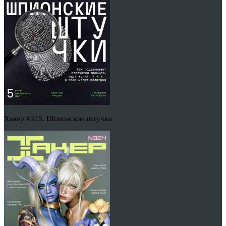
Хакер #325. Шпионские штучки