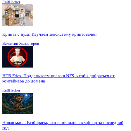
RalfHacker
Крипта с нуля. Изучаем экосистему криптовалют
Валентин Холмогоров
HTB Fries. Подделываем права в NFS, чтобы добраться от
контейнера до домена
RalfHacker
Новая мапа. Разбираем, что изменилось в sqlmap за последний
год