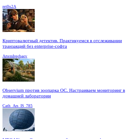
ret0x2A
Криптовалютный детектив. Практикуемся в отслеживании
транзакций без enterprise-софта
ArtemIrgebaev
Observium против зоопарка ОС. Настраиваем мониторинг в
домашней лаборатории
Cath_Ars_IS_785