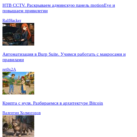
HTB CCTV. Раскрываем админскую панель motionEye и
повышаем привилегии
RalfHacker
Автоматизация в Burp Suite. Учимся работать с макросами и
правилами
ret0x2A
Крипта с нуля. Разбираемся в архитектуре Bitcoin
Валентин Холмогоров