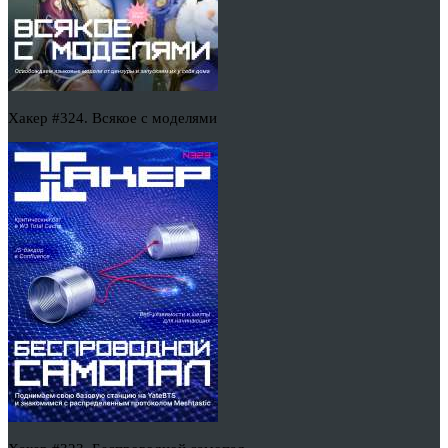
Хакер #324. Всякое с моделями