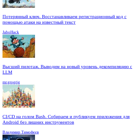
Потерянный ключ. Восстанавливаем регистрационный код с
помощью атаки на известный текст
JaboHack
Высший пилотаж. Выводим на новый уровень декомпиляцию с
LLM
mr.grogrig
CI/CD на голом Bash. Собираем и публикуем приложения для
Android без лишних инструментов
Владимир Тимофеев