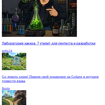
Лаборатория хакера. 7 утилит для пентеста и разработки
ret0x2A
Go ломать хеши! Пишем свой хешкрекер на Golang и изучаем
тонкости языка
flexits