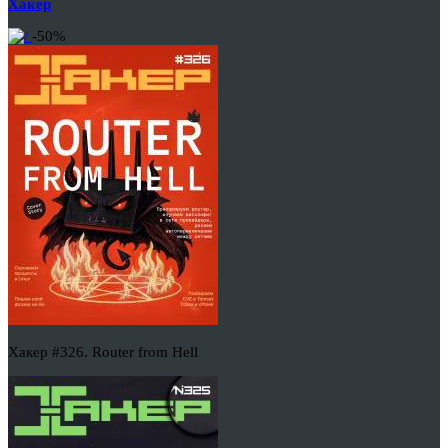
Хакер
-50%
Хакер #326. Router from Hell