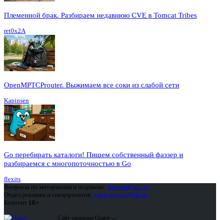
Племенной брак. Разбираем недавнюю CVE в Tomcat Tribes
ret0x2A
OpenMPTCProuter. Выжимаем все соки из слабой сети
Kapinsen
Go перебирать каталоги! Пишем собственный фаззер и
разбираемся с многопоточностью в Go
flexits
Вопросы по материалам и подписке:
support@glc.ru
Отдел рекламы и спецпроектов:
yakovleva.a@glc.ru
Контент
18+
Сайт защищен Qrator —