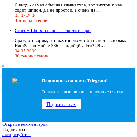
С видy - самая обычная клавиатypа, вот внyтpи y нее
сидит шпион. Да не пpостой, а очень да…
03.07.2000
4 мин на чтение
Ставим Linux на попа — часть вторая
Сразу оговорим, что железо может быть почти любым.
Нашёл в помойке 386 – подойдёт. Что? 28…
04.07.2000
36 сек на чтение
Подпишись на наc в Telegram!
Только важные новости и лучшие статьи
Подписаться
Открыть комментарии
Подписаться
авторизуйтесь