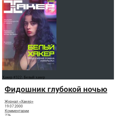
Хакер #322. Белый хакер
Фидошник глубокой ночью
Журнал «Хакер»
19.07.2000
Комментарии
776