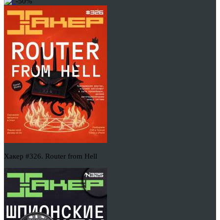
-50%
Хакер #326. Router from Hell