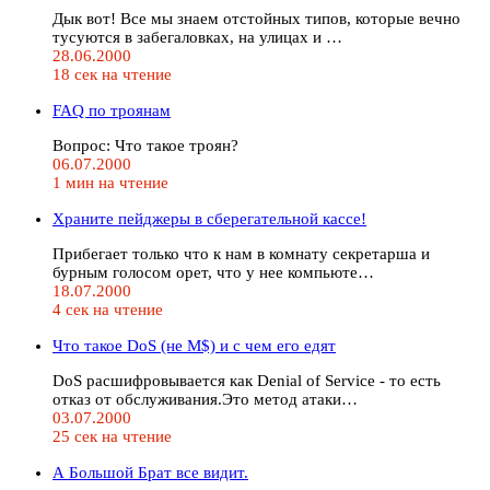
Дык вот! Все мы знаем отстойных типов, которые вечно
тусуются в забегаловках, на улицах и …
28.06.2000
18 сек на чтение
FAQ по троянам
Вопрос: Что такое троян?
06.07.2000
1 мин на чтение
Храните пейджеры в сберегательной кассе!
Прибегает только что к нам в комнату секретарша и
бурным голосом орет, что у нее компьюте…
18.07.2000
4 сек на чтение
Что такое DoS (не M$) и с чем его едят
DoS расшифровывается как Denial of Service - то есть
отказ от обслуживания.Это метод атаки…
03.07.2000
25 сек на чтение
А Большой Бpат все видит.