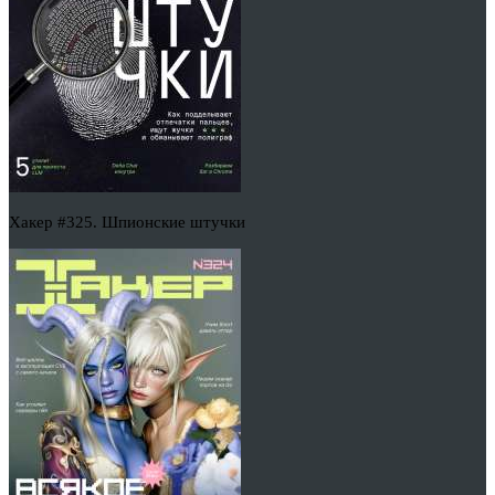
Хакер #325. Шпионские штучки