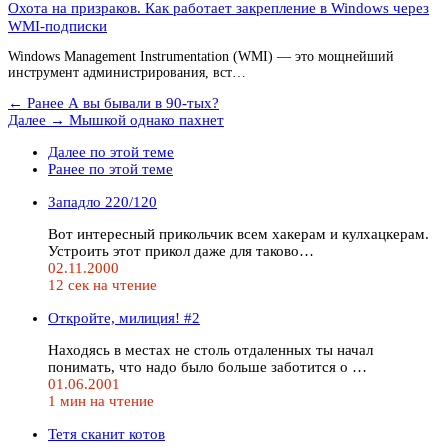
Охота на призраков. Как работает закрепление в Windows через
WMI-подписки
Windows Management Instrumentation (WMI) — это мощнейший
инструмент администрирования, вст…
← Ранее
А вы бывали в 90-тых?
Далее →
Мышкой однако пахнет
Далее по этой теме
Ранее по этой теме
Западло 220/120
Вот интересный прикольчик всем хакерам и кулхацкерам.
Устроить этот прикол даже для таково…
02.11.2000
12 сек на чтение
Откройте, милиция! #2
Находясь в местах не столь отдаленных ты начал
понимать, что надо было больше заботится о …
01.06.2001
1 мин на чтение
Тетя сканит котов