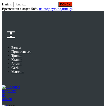
Найти:
Вход
Временная скидка 50%
на годовую подписку
!
Взлом
Приватность
Трюки
Кодинг
Админ
Geek
Магазин
Годовая
подписка
на
Хакер