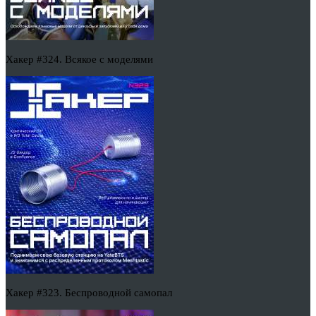
Хакер #324. Всякое с моделями
Хакер #323. Беспроводной самопал