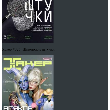
Хакер #325. Шпионские штучки