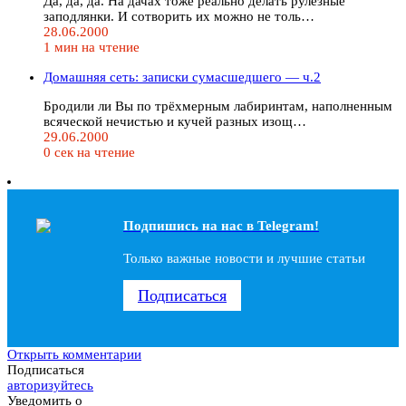
Да, да, да. На дачах тоже реально делать рулезные
заподлянки. И сотворить их можно не толь…
28.06.2000
1 мин на чтение
Домашняя сеть: записки сумасшедшего — ч.2
Бродили ли Вы по трёхмерным лабиринтам, наполненным
всяческой нечистью и кучей разных изощ…
29.06.2000
0 сек на чтение
Подпишись на наc в Telegram!
Только важные новости и лучшие статьи
Подписаться
Открыть комментарии
Подписаться
авторизуйтесь
Уведомить о