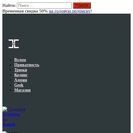
Найти:
Вход
Временная скидка 50%
на годовую подписку
!
Взлом
Приватность
Трюки
Кодинг
Админ
Geek
Магазин
Годовая
подписка
на
Хакер