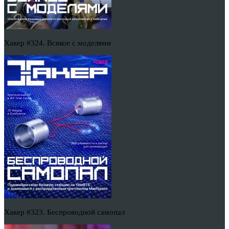
Хакер #324. Всякое с моделями
Хакер #323. Беспроводной самопал