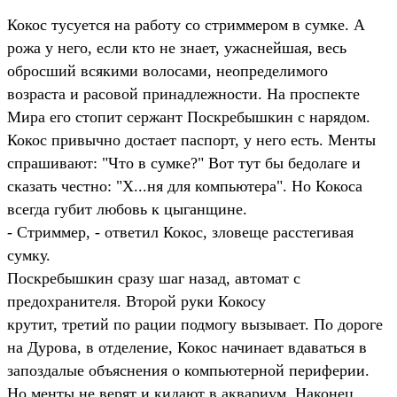
Кокос тусуется на работу со стриммером в сумке. А
рожа у него, если кто не знает, ужаснейшая, весь
обросший всякими волосами, неопределимого
возраста и расовой принадлежности. На проспекте
Мира его стопит сержант Поскребышкин с нарядом.
Кокос привычно достает паспорт, у него есть. Менты
спрашивают: "Что в сумке?" Вот тут бы бедолаге и
сказать честно: "Х...ня для компьютера". Но Кокоса
всегда губит любовь к цыганщине.
- Стриммер, - ответил Кокос, зловеще расстегивая
сумку.
Поскребышкин сразу шаг назад, автомат с
предохранителя. Второй руки Кокосу
крутит, третий по рации подмогу вызывает. По дороге
на Дурова, в отделение, Кокос начинает вдаваться в
запоздалые объяснения о компьютерной периферии.
Но менты не верят и кидают в аквариум. Наконец