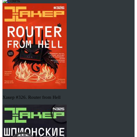
-50%
Хакер #326. Router from Hell