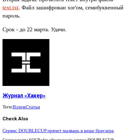
text.txt
. Файл зашифрован xor'ом, семибуквенный
пароль.
Срок - до 22 марта. Удачи.
Журнал «Хакер»
Теги:
Взлом
Статьи
Check Also
Сервис DOUBLECUP прячет малварь в кеше браузера