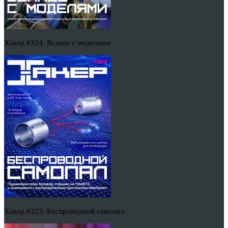
Хакер #324. Всякое с моделями
Хакер #323. Беспроводной самопал