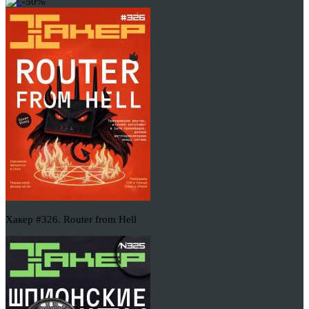
-50%
Хакер #326. Router from Hell