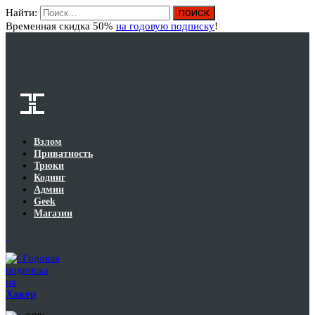
Найти:
Вход
Временная скидка 50%
на годовую подписку
!
Взлом
Приватность
Трюки
Кодинг
Админ
Geek
Магазин
Годовая
подписка
на
Хакер