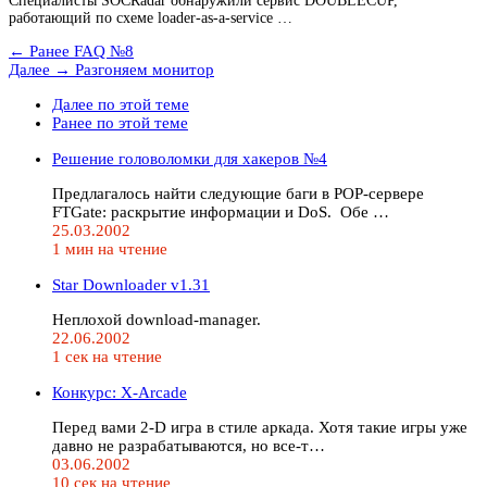
Специалисты SOCRadar обнаружили сервис DOUBLECUP,
работающий по схеме loader-as-a-service …
← Ранее
FAQ №8
Далее →
Разгоняем монитор
Далее по этой теме
Ранее по этой теме
Решение головоломки для хакеров №4
Предлагалось найти следующие баги в POP-сервере
FTGate: раскрытие информации и DoS. Обе …
25.03.2002
1 мин на чтение
Star Downloader v1.31
Неплохой download-manager.
22.06.2002
1 сек на чтение
Конкурс: X-Arcade
Перед вами 2-D игра в стиле аркада. Хотя такие игры уже
давно не разрабатываются, но все-т…
03.06.2002
10 сек на чтение