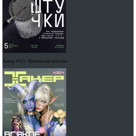
Хакер #325. Шпионские штучки