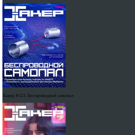
Хакер #323. Беспроводной самопал