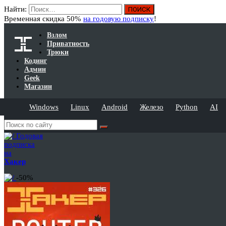
Найти:
Временная скидка 50%
на годовую подписку
!
Взлом
Приватность
Трюки
Кодинг
Админ
Geek
Магазин
Windows
Linux
Android
Железо
Python
AI
Годовая
подписка
на
Хакер
-50%