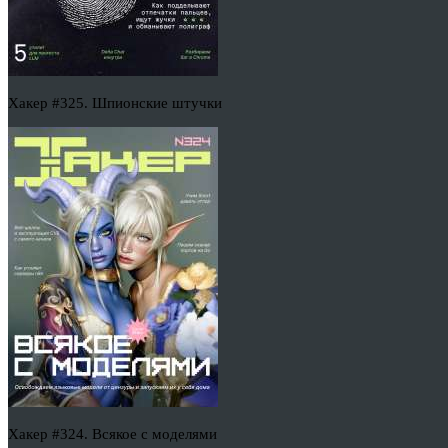
Хакер #325. Шпионские штучки
Хакер #324. Всякое с моделями