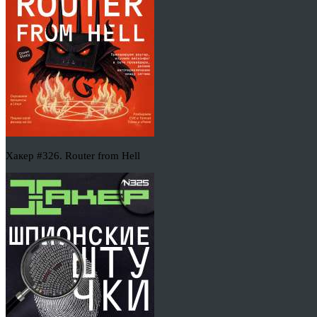
Хакер #326. Router from Hell