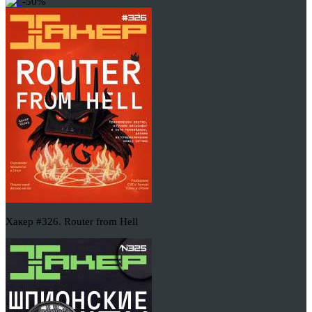
-50%
Хакер #326. Router from Hell