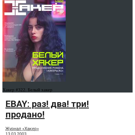
Хакер #322. Белый хакер
EBAY: раз! два! три!
продано!
Журнал «Хакер»
13.03.2003