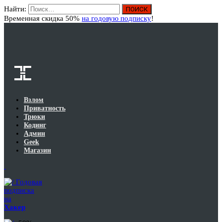
Найти:
Вход
Временная скидка 50%
на годовую подписку
!
Взлом
Приватность
Трюки
Кодинг
Админ
Geek
Магазин
Годовая
подписка
на
Хакер