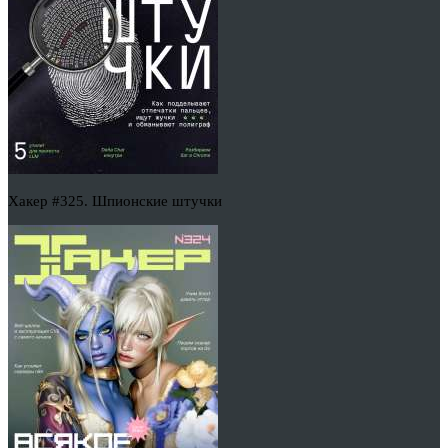
Хакер #325. Шпионские штучки