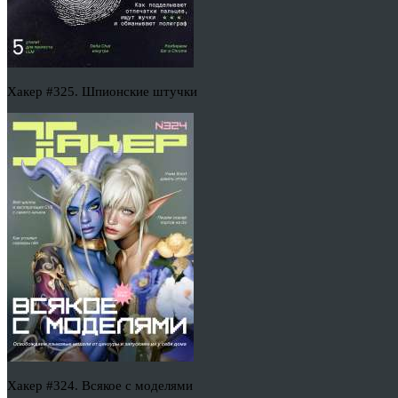
Хакер #325. Шпионские штучки
Хакер #324. Всякое с моделями