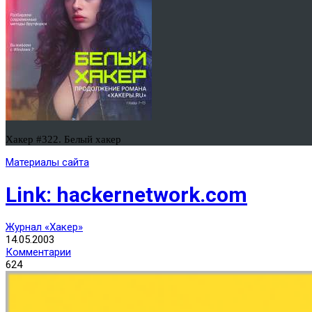
Хакер #322. Белый хакер
Материалы сайта
Link: hackernetwork.com
Журнал «Хакер»
14.05.2003
Комментарии
624