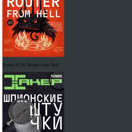
Хакер #326. Router from Hell