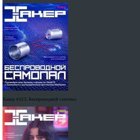
Хакер #323. Беспроводной самопал