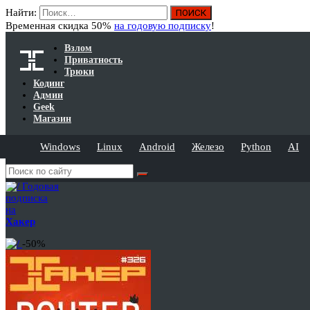
Найти:
Временная скидка 50%
на годовую подписку
!
Взлом
Приватность
Трюки
Кодинг
Админ
Geek
Магазин
Windows
Linux
Android
Железо
Python
AI
Годовая
подписка
на
Хакер
-50%