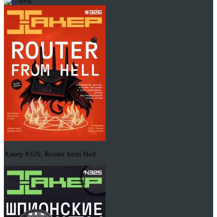
-50%
Хакер #326. Router from Hell