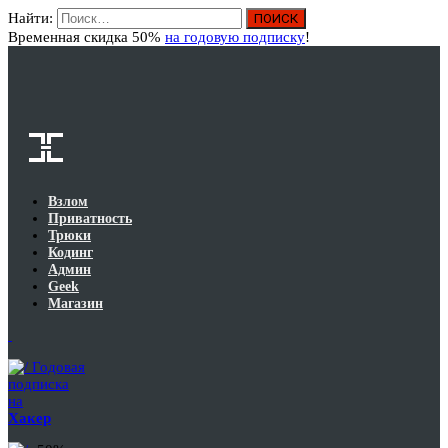
Найти:
Вход
Временная скидка 50%
на годовую подписку
!
Взлом
Приватность
Трюки
Кодинг
Админ
Geek
Магазин
Годовая
подписка
на
Хакер