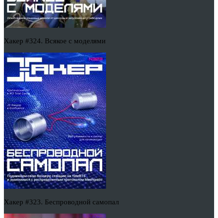
Хакер #324. Всякое с моделями
Хакер #323. Беспроводной самопал