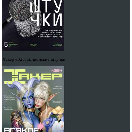
Хакер #325. Шпионские штучки