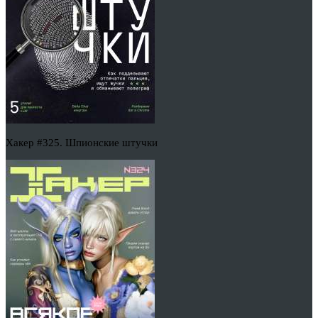
Хакер #325. Шпионские штучки