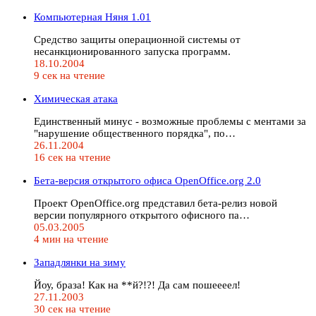
Компьютерная Няня 1.01
Средство защиты операционной системы от
несанкционированного запуска программ.
18.10.2004
9 сек на чтение
Химическая атака
Единственный минус - возможные проблемы с ментами за
"нарушение общественного порядка", по…
26.11.2004
16 сек на чтение
Бета-версия открытого офиса OpenOffice.org 2.0
Проект OpenOffice.org представил бета-релиз новой
версии популярного открытого офисного па…
05.03.2005
4 мин на чтение
Западлянки на зиму
Йоу, браза! Как на **й?!?! Да сам пошеееел!
27.11.2003
30 сек на чтение