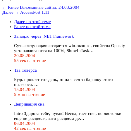
← Ранее
Взломанные сайты: 24.03.2004
Далее →
AccessPort 1.11
Далее по этой теме
Ранее по этой теме
Западло через .NET Framework
Суть следующая: создается win-окошко, свойства Opasity
устанавливаются на 100%, ShowInTask…
20.08.2004
55 сек на чтение
Тва Товерса
Будь проклят тот день, когда я сел за баранку этого
пылесоса. …
15.04.2004
5 мин на чтение
Депривация сна
Intro Здарова тебе, чувак! Весна, тает снег, но листочки
еще не расцвели, зато расцвела де…
06.04.2004
42 сек на чтение