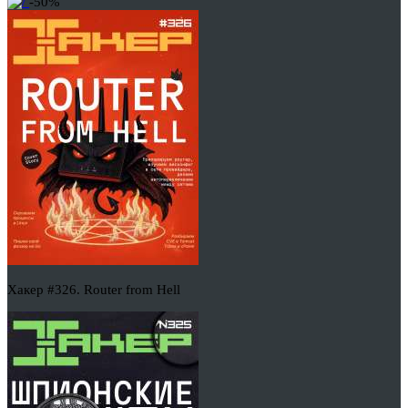
-50%
Хакер #326. Router from Hell