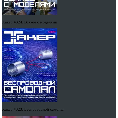
Хакер #324. Всякое с моделями
Хакер #323. Беспроводной самопал