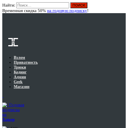
Найти:
Вход
Временная скидка 50%
на годовую подписку
!
Взлом
Приватность
Трюки
Кодинг
Админ
Geek
Магазин
Годовая
подписка
на
Хакер