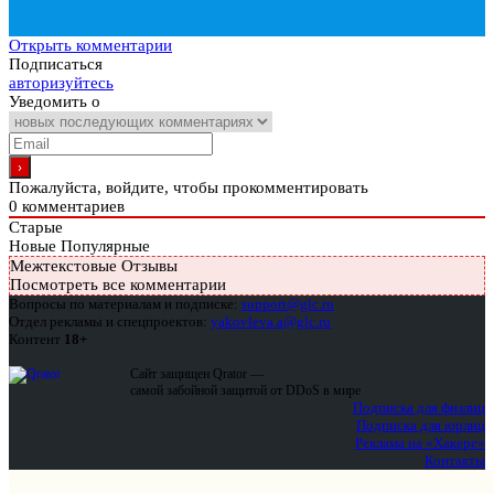
Открыть комментарии
Подписаться
авторизуйтесь
Уведомить о
Пожалуйста, войдите, чтобы прокомментировать
0
комментариев
Старые
Новые
Популярные
Межтекстовые Отзывы
Посмотреть все комментарии
Вопросы по материалам и подписке:
support@glc.ru
Отдел рекламы и спецпроектов:
yakovleva.a@glc.ru
Контент
18+
Сайт защищен Qrator —
самой забойной защитой от DDoS в мире
Подписка для физлиц
Подписка для юрлиц
Реклама на «Хакере»
Контакты