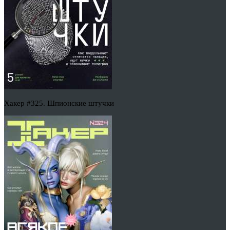
Хакер #325. Шпионские штучки