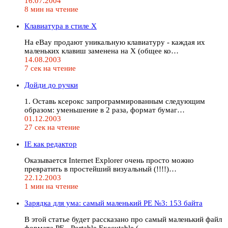
16.07.2004
8 мин на чтение
Клавиатура в стиле Х
На eBay продают уникальную клавиатуру - каждая их
маленьких клавиш заменена на Х (общее ко…
14.08.2003
7 сек на чтение
Дойди до ручки
1. Оставь ксерокс запрограммированным следующим
образом: уменьшение в 2 раза, формат бумаг…
01.12.2003
27 сек на чтение
IE как редактор
Оказывается Internet Explorer очень просто можно
превратить в простейший визуальный (!!!!)…
22.12.2003
1 мин на чтение
Зарядка для ума: самый маленький РЕ №3: 153 байта
В этой статье будет рассказано про самый маленький файл
формата PE - Portable Executable (…