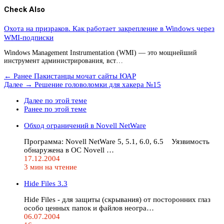
Check Also
Охота на призраков. Как работает закрепление в Windows через
WMI-подписки
Windows Management Instrumentation (WMI) — это мощнейший
инструмент администрирования, вст…
← Ранее
Пакистанцы мочат сайты ЮАР
Далее →
Решение головоломки для хакера №15
Далее по этой теме
Ранее по этой теме
Обход ограничений в Novell NetWare
Программа: Novell NetWare 5, 5.1, 6.0, 6.5 Уязвимость
обнаружена в ОС Novell …
17.12.2004
3 мин на чтение
Hide Files 3.3
Hide Files - для защиты (скрывания) от посторонних глаз
особо ценных папок и файлов неогра…
06.07.2004