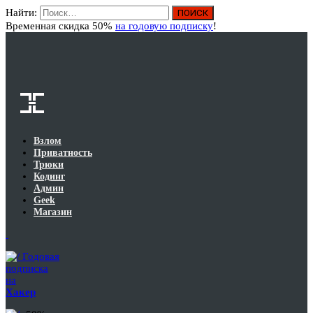
Найти:
Вход
Временная скидка 50%
на годовую подписку
!
Взлом
Приватность
Трюки
Кодинг
Админ
Geek
Магазин
Годовая
подписка
на
Хакер