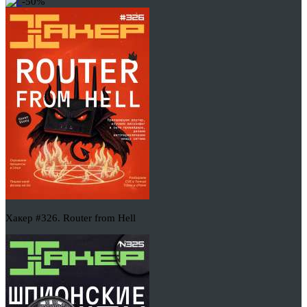
-50%
Хакер #326. Router from Hell