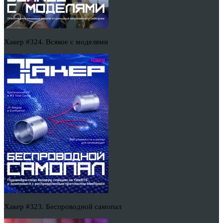
Хакер #324. Всякое с моделями
Хакер #323. Беспроводной самопал