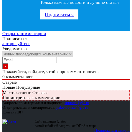
Только важные новости и лучшие статьи
Подписаться
Открыть комментарии
Подписаться
авторизуйтесь
Уведомить о
Пожалуйста, войдите, чтобы прокомментировать
0
комментариев
Старые
Новые
Популярные
Межтекстовые Отзывы
Посмотреть все комментарии
Вопросы по материалам и подписке:
support@glc.ru
Отдел рекламы и спецпроектов:
yakovleva.a@glc.ru
Контент
18+
Сайт защищен Qrator —
самой забойной защитой от DDoS в мире
Подписка для физлиц