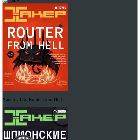
-50%
Хакер #326. Router from Hell