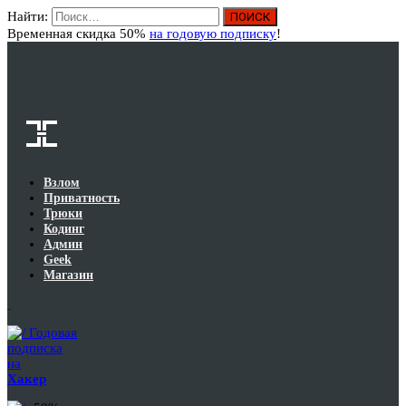
Найти:
Вход
Временная скидка 50%
на годовую подписку
!
Взлом
Приватность
Трюки
Кодинг
Админ
Geek
Магазин
Годовая
подписка
на
Хакер