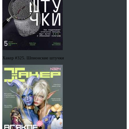
Хакер #325. Шпионские штучки