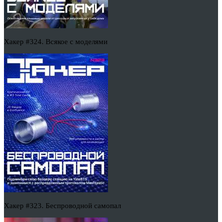
Хакер #324. Всякое с моделями
Хакер #323. Беспроводной самопал