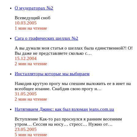
О мудераторах №2
Всеведущий сноб
10.03.2005
1 мин на чтение
Сага о графических шеллах №2
А вы думали моя статья о шеллах была единственной?! О!
Вы даже не представляете сколько с…
15.12.2004
2 мин на чтение
Инсталляторы которые мы выбираем
Накодив крутую прогу мы спешим выложить ее в инет на
всеобщее юзание. Снабдив свою прогу н…
31.05.2005
2 мин на чтение
Натягиваем Джинс: как был взломан jeans.com.ua
Вступление Как-то раз проснулся я ранним весенним
утром… Сессия на носу… стресс… Нужно от…
23.05.2005
5 мин на чтение