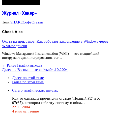
Журнал «Хакер»
Теги:
SHARE
Софт
Статьи
Check Also
Охота на призраков. Как работает закрепление в Windows через
WMI-подписки
Windows Management Instrumentation (WMI) — это мощнейший
инструмент администрирования, вст…
← Ранее
График выхода
Далее →
Взломанные сайты:04.10.2004
Далее по этой теме
Ранее по этой теме
Сага о графических шеллах
Как-то однажды прочитал я статью "Полный РЕ" в Х
07(67), сотворил себе эту систему и обна…
22.11.2004
4 мин на чтение