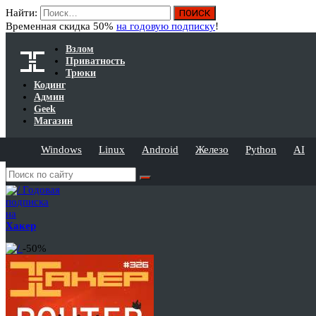
Найти:
Временная скидка 50%
на годовую подписку
!
Взлом
Приватность
Трюки
Кодинг
Админ
Geek
Магазин
Windows
Linux
Android
Железо
Python
AI
Годовая
подписка
на
Хакер
-50%