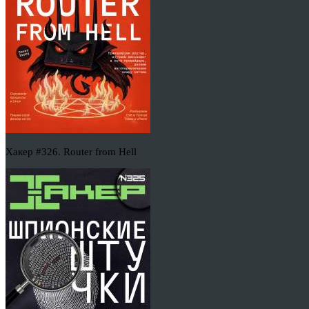
Хакер #326. Router from Hell