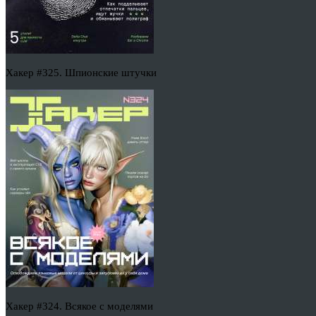
Хакер #325. Шпионские штучки
Хакер #324. Всякое с моделями