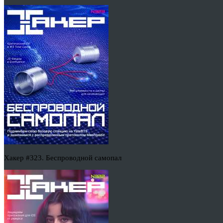
Хакер #323. Беспроводной самопал