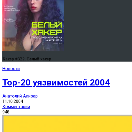
Хакер #322. Белый хакер
Новости
Тор-20 уязвимостей 2004
Анатолий Ализар
11.10.2004
Комментарии
948