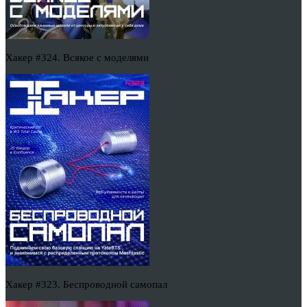
Хакер #324. Всякое с моделями
Хакер #323. Беспроводной самопал