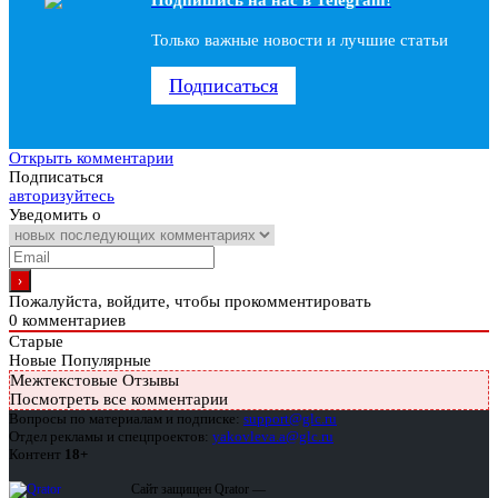
Только важные новости и лучшие статьи
Подписаться
Открыть комментарии
Подписаться
авторизуйтесь
Уведомить о
Пожалуйста, войдите, чтобы прокомментировать
0
комментариев
Старые
Новые
Популярные
Межтекстовые Отзывы
Посмотреть все комментарии
Вопросы по материалам и подписке:
support@glc.ru
Отдел рекламы и спецпроектов:
yakovleva.a@glc.ru
Контент
18+
Сайт защищен Qrator —