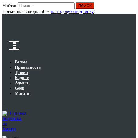
Найти:
Вход
Временная скидка 50%
на годовую подписку
!
Взлом
Приватность
Трюки
Кодинг
Админ
Geek
Магазин
Годовая
подписка
на
Хакер