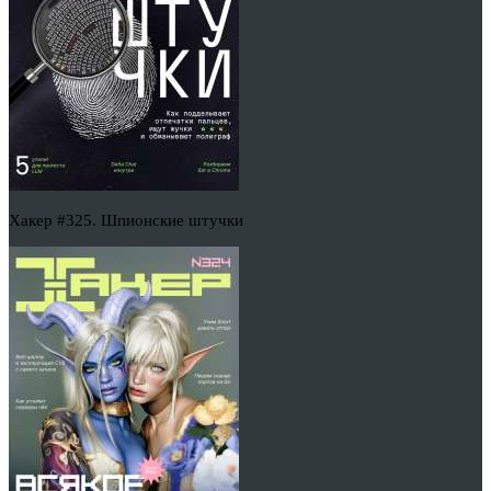
Хакер #325. Шпионские штучки