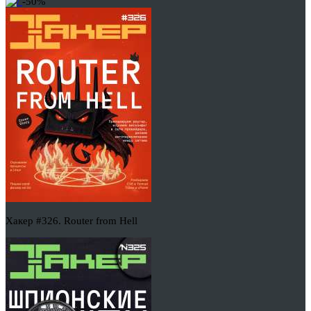
-50%
Хакер #326. Router from Hell