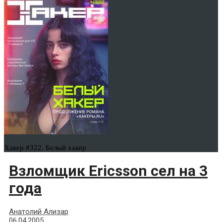
Хакер #322. Белый хакер
Взломщик Ericsson сел на 3
года
Анатолий Ализар
06.04.2005