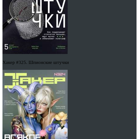
Хакер #325. Шпионские штучки