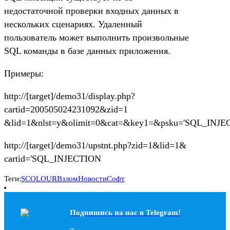
недостаточной проверки входных данных в
нескольких сценариях. Удаленный
пользователь может выполнить произвольные
SQL команды в базе данных приложения.
Примеры:
http://[target]/demo31/display.php?
cartid=200505024231092&zid=1
&lid=1&nlst=y&olimit=0&cat=&key1=&psku='SQL_INJ
http://[target]/demo31/upstnt.php?zid=1&lid=1&
cartid='SQL_INJECTION
Теги:
SCOLOUR
Взлом
Новости
Софт
Подпишись на наc в Telegram!