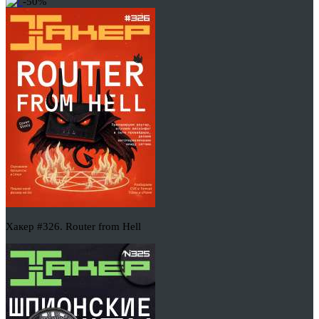
-50%
Хакер #326. Router from Hell