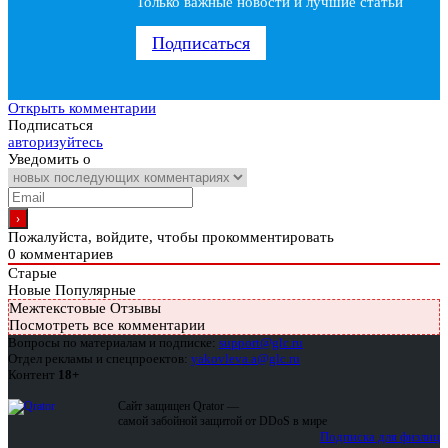
Только важные новости и лучшие статьи
Подписаться
Открыть комментарии
Подписаться
авторизуйтесь
Уведомить о
Пожалуйста, войдите, чтобы прокомментировать
0
комментариев
Старые
Новые
Популярные
Межтекстовые Отзывы
Посмотреть все комментарии
Вопросы по материалам и подписке:
support@glc.ru
Отдел рекламы и спецпроектов:
yakovleva.a@glc.ru
Контент
18+
Сайт защищен Qrator —
самой забойной защитой от DDoS в мире
Подписка для физлиц