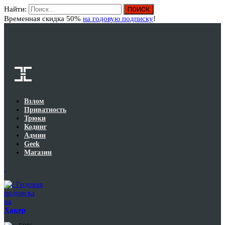
Найти:
Вход
Временная скидка 50%
на годовую подписку
!
Взлом
Приватность
Трюки
Кодинг
Админ
Geek
Магазин
Годовая
подписка
на
Хакер