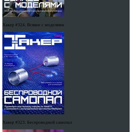
Хакер #324. Всякое с моделями
Хакер #323. Беспроводной самопал