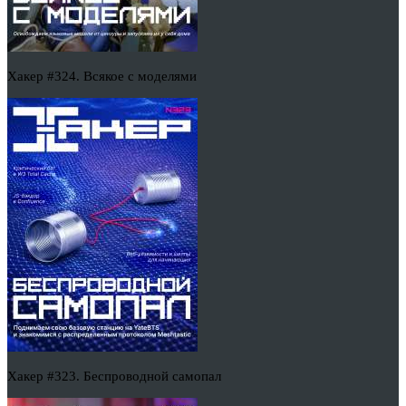
Хакер #324. Всякое с моделями
Хакер #323. Беспроводной самопал