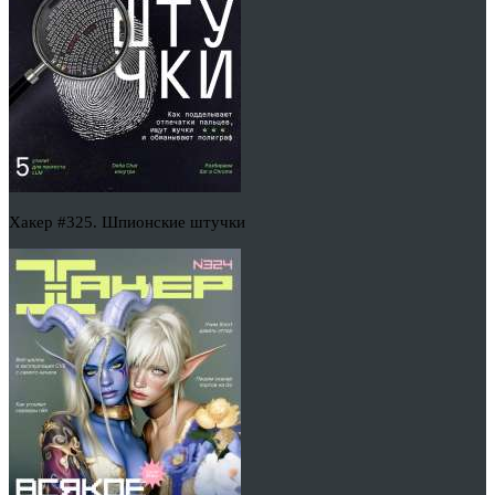
Хакер #325. Шпионские штучки