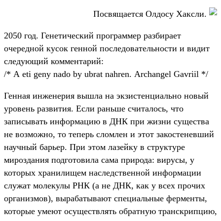
Посвящается Олдосу Хаксли.
2050 год. Генетический программер разбирает
очередной кусок генной последовательности и видит
следующий комментарий:
/* А еti gеnу nаdо bу ubrаt nаhrеn. Аrсhаngеl Gаvriil */
Генная инженерия вышла на экзистенциально новый
уровень развития. Если раньше считалось, что
записывать информацию в ДНК при жизни существа
не возможно, то теперь сломлен и этот закостеневший
научный барьер. При этом лазейку в структуре
мироздания подготовила сама природа: вирусы, у
которых хранилищем наследственной информации
служат молекулы РНК (а не ДНК, как у всех прочих
организмов), вырабатывают специальные ферменты,
которые умеют осуществлять обратную транскрипцию,