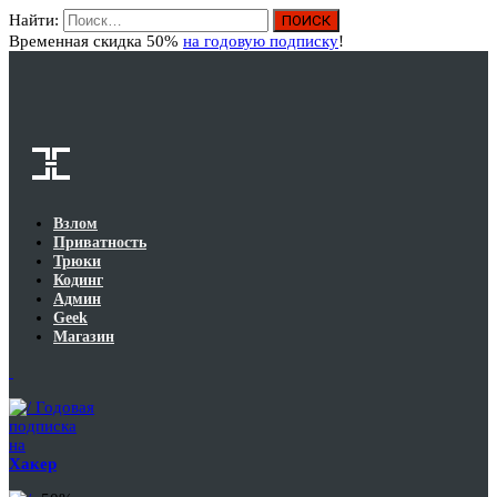
Найти:
Вход
Временная скидка 50%
на годовую подписку
!
Взлом
Приватность
Трюки
Кодинг
Админ
Geek
Магазин
Годовая
подписка
на
Хакер