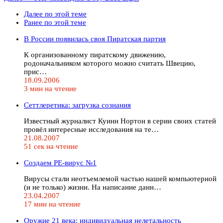
Далее по этой теме
Ранее по этой теме
В России появилась своя Пиратская партия
К организованному пиратскому движению,
родоначальником которого можно считать Швецию,
прис…
18.09.2006
3 мин на чтение
Сеттлеретика: загрузка сознания
Известный журналист Куинн Нортон в серии своих статей
провёл интересные исследования на те…
21.08.2007
51 сек на чтение
Создаем PE-вирус №1
Вирусы стали неотъемлемой частью нашей компьютерной
(и не только) жизни. На написание данн…
23.04.2007
17 мин на чтение
Оружие 21 века: индивидуальная нелетальность