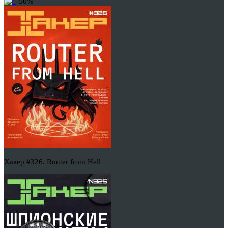
-50%
Хакер #326. Router from Hell